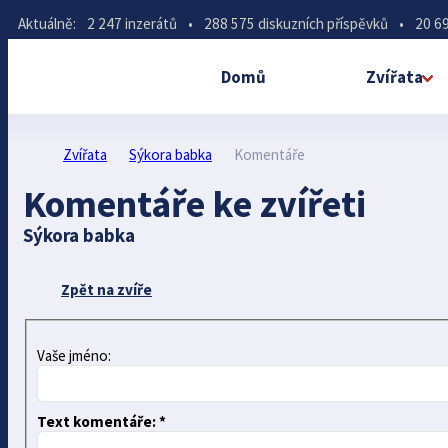
Aktuálně:
2 247 inzerátů
•
288 575 diskuzních příspěvků
•
20 69
Domů
Zvířata
Zvířata
Sýkora babka
Komentáře
Komentáře ke zvířeti
Sýkora babka
Zpět na zvíře
Vaše jméno:
Text komentáře: *