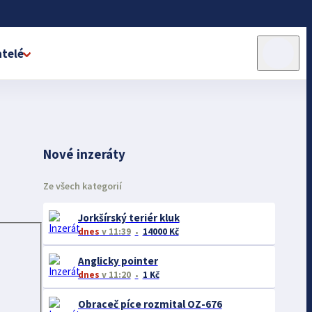
telé
Nové inzeráty
Ze všech kategorií
Jorkšírský teriér kluk
dnes
v 11:39
14000 Kč
Anglicky pointer
dnes
v 11:20
1 Kč
Obraceč píce rozmital OZ-676