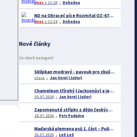
dnes
v 11:20
Dohodou
ND na Obraceč píce Rozmital OZ-676 a Žací diskový stroj SD-300C
dnes
v 11:18
Dohodou
Nové články
Ze všech kategorií
Sklípkan modravý - pavouk pro zkušené chovatele
včera
Jan Vorel (JaVor)
Chameleon třírohý (Jacksonův) a jeho chov
30.07.2026
Jan Vorel (JaVor)
Zapomenuté střípky z dějin českých exotářů - 3.část
28.07.2026
Petr Podpěra
Maďarská plemena psů 1. část – Puli, Komondor
26.07.2026
LeS LeS