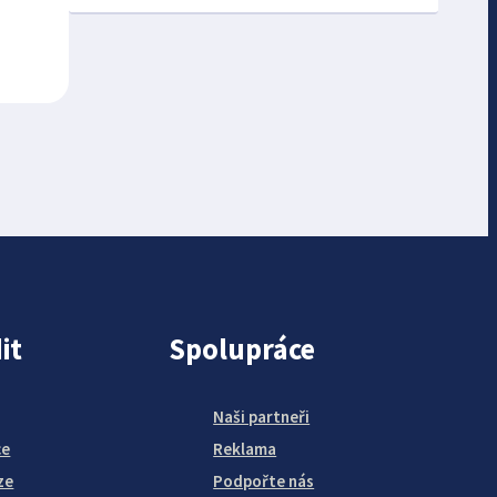
it
Spolupráce
Naši partneři
ce
Reklama
ze
Podpořte nás