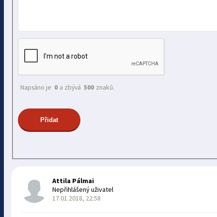
Napsáno je
0
a zbývá
500
znaků.
Attila Pálmai
Nepřihlášený uživatel
17.01.2018, 22:58