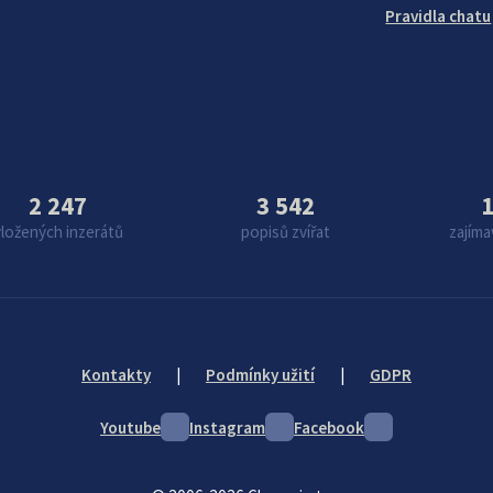
Pravidla chatu
2 247
3 542
1
vložených inzerátů
popisů zvířat
zajíma
Kontakty
|
Podmínky užití
|
GDPR
Youtube
Instagram
Facebook