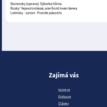
Slovensky (oprava): Sýkorka hôrna
Rusky: Черноголо́вая, или боло́тная га́ичка
Latinsky - synon.: Poecile palustris
Zajímá vás
Inzerce
Diskuze
Články