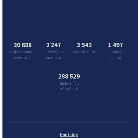
20 688
2 247
3 542
1 497
registrovaných
vložených
popisů zvířat
zajímavých
uživatelů
inzerátů
článků
288 529
diskuzních
příspěvků
Kontakty