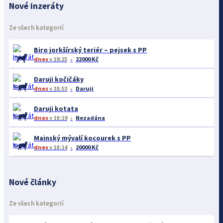
Nové inzeráty
Ze všech kategorií
Biro jorkšírský teriér – pejsek s PP
dnes
v 19:25
22000 Kč
Daruji kočičáky
dnes
v 18:53
Daruji
Daruji kotata
dnes
v 18:19
Nezadána
Mainský mývalí kocourek s PP
dnes
v 18:14
20000 Kč
Nové články
Ze všech kategorií