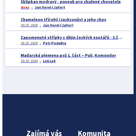
Sklípkan modravý - pavouk pro zkušené chovatele
dnes
Jan Vorel (JaVor)
Chameleon třírohý (Jacksonův) a jeho chov
30.07.2026
Jan Vorel (JaVor)
Zapomenuté střípky z dějin českých exotářů - 3.část
28.07.2026
Petr Podpěra
Maďarská plemena psů 1. část – Puli, Komondor
26.07.2026
LeS LeS
Zajímá vás
Komunita