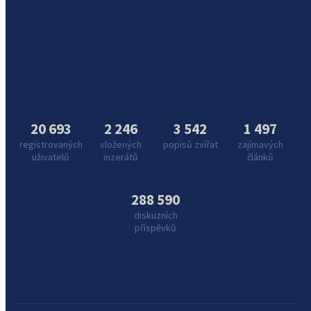
20 693
2 246
3 542
1 497
registrovaných
vložených
popisů zvířat
zajímavých
uživatelů
inzerátů
článků
288 590
diskuzních
příspěvků