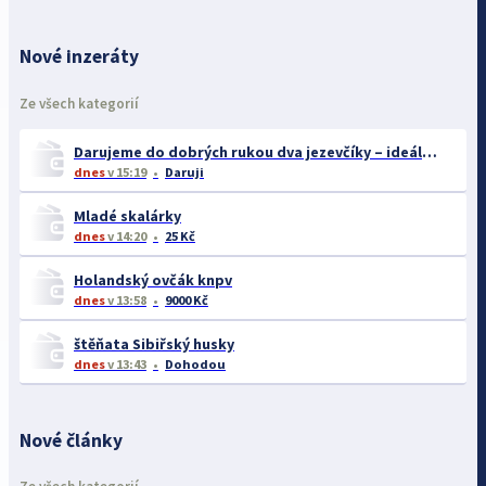
Nové inzeráty
Ze všech kategorií
Darujeme do dobrých rukou dva jezevčíky – ideálně společně
dnes
v 15:19
Daruji
Mladé skalárky
dnes
v 14:20
25 Kč
Holandský ovčák knpv
dnes
v 13:58
9000 Kč
štěňata Sibiřský husky
dnes
v 13:43
Dohodou
Nové články