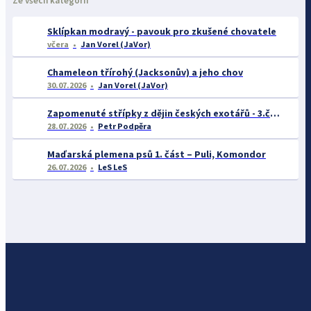
Ze všech kategorií
Sklípkan modravý - pavouk pro zkušené chovatele
včera
Jan Vorel (JaVor)
Chameleon třírohý (Jacksonův) a jeho chov
30.07.2026
Jan Vorel (JaVor)
Zapomenuté střípky z dějin českých exotářů - 3.část
28.07.2026
Petr Podpěra
Maďarská plemena psů 1. část – Puli, Komondor
26.07.2026
LeS LeS