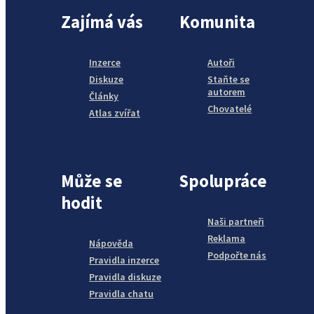
Zajímá vás
Komunita
Inzerce
Autoři
Diskuze
Staňte se
autorem
Články
Chovatelé
Atlas zvířat
Může se
Spolupráce
hodit
Naši partneři
Reklama
Nápověda
Podpořte nás
Pravidla inzerce
Pravidla diskuze
Pravidla chatu