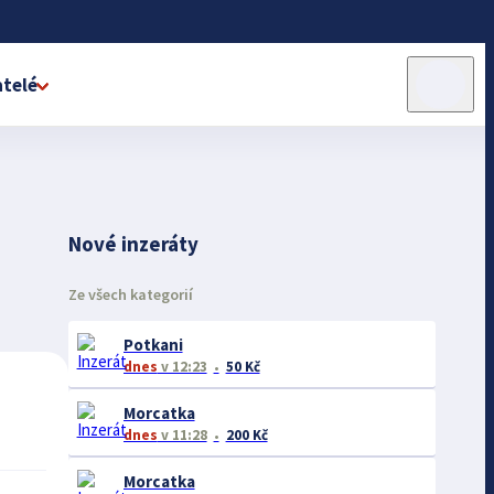
telé
Nové inzeráty
Ze všech kategorií
Potkani
dnes
v 12:23
50 Kč
Morcatka
dnes
v 11:28
200 Kč
Morcatka