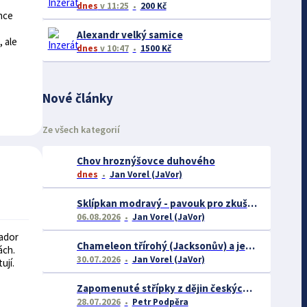
dnes
v 11:25
200 Kč
chce
Alexandr velký samice
 ale
dnes
v 10:47
1500 Kč
Nové články
Ze všech kategorií
Chov hroznýšovce duhového
dnes
Jan Vorel (JaVor)
Sklípkan modravý - pavouk pro zkušené chovatele
06.08.2026
Jan Vorel (JaVor)
rador
Chameleon třírohý (Jacksonův) a jeho chov
ách.
30.07.2026
Jan Vorel (JaVor)
ují.
Zapomenuté střípky z dějin českých exotářů - 3.část
28.07.2026
Petr Podpěra