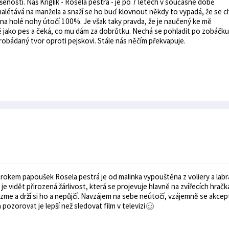
nosti. Náš Kriglík - Rosela pestrá - je po 7 letech v současné době
 nalétává na manžela a snaží se ho buď klovnout někdy to vypadá, že se 
k na holé nohy útočí 100%. Je však taky pravda, že je naučený ke mě
ě jako pes a čeká, co mu dám za dobrůtku. Nechá se pohladit po zobáčku,
eprobádaný tvor oproti pejskovi. Stále nás něčím překvapuje.
7 rokem papoušek Rosela pestrá je od malinka vypouštěna z voliery a lab
e vidět přirozená žárlivost, která se projevuje hlavně na zvířecích hračk
me a drží si ho a nepůjčí. Navzájem na sebe neútočí, vzájemně se akcept
pozorovat je lepší než sledovat film v televizi