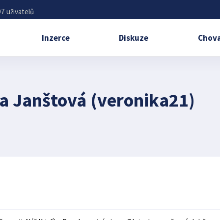
7 uživatelů
Inzerce
Diskuze
Chova
a Janštová (veronika21)