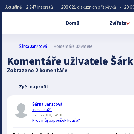
Aktuálně:
2 247 inzerátů
•
288 621 diskuzních příspěvků
•
20 69
Domů
Zvířata
Šárka Janštová
Komentáře uživatele
Komentáře uživatele Šárk
Zobrazeno 2 komentáře
Zpět na profil
Šárka Janštová
veronika21
17.06.2010, 14:18
Proč můj papoušek kouše?