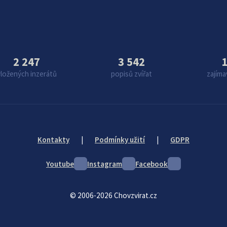
2 247
3 542
1
vložených inzerátů
popisů zvířat
zajíma
Kontakty
|
Podmínky užití
|
GDPR
Youtube
Instagram
Facebook
© 2006-2026 Chovzvirat.cz