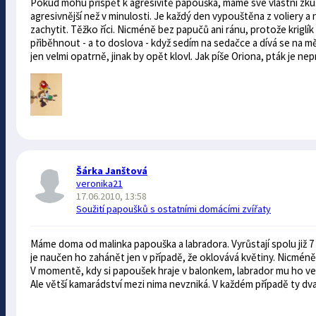
Pokud mohu přispět k agresivitě papouška, máme své vlastní zkuše
agresivnější než v minulosti. Je každý den vypouštěna z voliery a
zachytit. Těžko říci. Nicméně bez papučů ani ránu, protože kriglí
přiběhnout - a to doslova - když sedím na sedačce a dívá se na m
jen velmi opatrně, jinak by opět klovl. Jak píše Oriona, pták je n
Šárka Janštová
veronika21
17.06.2010, 13:58
Soužití papoušků s ostatními domácími zvířaty
Máme doma od malinka papouška a labradora. Vyrůstají spolu již 
je naučen ho zahánět jen v případě, že oklovává květiny. Nicméně j
V momentě, kdy si papoušek hraje v balonkem, labrador mu ho vez
Ale větší kamarádství mezi nima nevzniká. V každém případě ty dva 