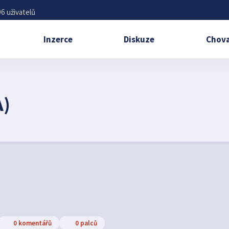
6 uživatelů
Inzerce
Diskuze
Chova
)
0 komentářů
0 palců