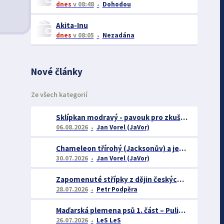
dnes
v 08:48
Dohodou
Akita-Inu
dnes
v 08:05
Nezadána
Nové články
Ze všech kategorií
Sklípkan modravý - pavouk pro zkušené chovatele
06.08.2026
Jan Vorel (JaVor)
Chameleon třírohý (Jacksonův) a jeho chov
30.07.2026
Jan Vorel (JaVor)
Zapomenuté střípky z dějin českých exotářů - 3.část
28.07.2026
Petr Podpěra
Maďarská plemena psů 1. část – Puli, Komondor
26.07.2026
LeS LeS