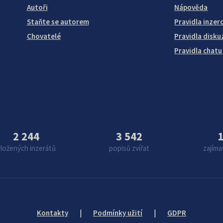
Autoři
Nápověda
Staňte se autorem
Pravidla inzer
Chovatelé
Pravidla disku
Pravidla chatu
2 244
3 542
1
vložených inzerátů
popisů zvířat
zajíma
Kontakty
|
Podmínky užití
|
GDPR