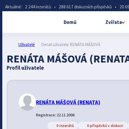
Aktuálně:
2 244 inzerátů
•
288 617 diskuzních příspěvků
•
20 69
Domů
Zvířata
Uživatelé
Detail uživatele RENÁTA MÁŠOVÁ
RENÁTA MÁŠOVÁ (RENATA
Profil uživatele
RENÁTA MÁŠOVÁ
(RENATA)
Registrace: 22.11.2006
0 inzerátů
0 příspěvků v diskuzi