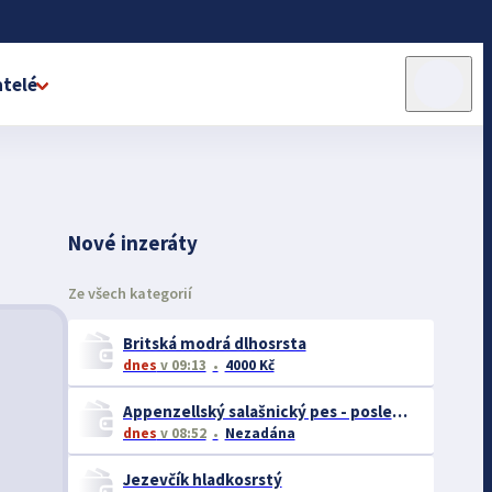
telé
Nové inzeráty
Ze všech kategorií
Britská modrá dlhosrsta
dnes
v 09:13
4000 Kč
Appenzellský salašnický pes - poslední pejsek z vrhu B
dnes
v 08:52
Nezadána
Jezevčík hladkosrstý