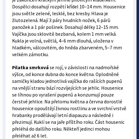
Dospělci dosahují rozpětí křídel 10–14 mm. Housenice
jsou světle zelené, lesklé, bez kresby. Hlava je
žlutozelená. Mají 3 páry hrudních nožek, 6 párů
panožek a 1 pár pošinek. Dosahují délky 12–15 mm.
Vajíčka jsou sklovitě bezbarvá, kolem 1 mm velká.
Kukla je volná, světlá, 4–6 mm dlouhá, uložena v
hladkém, válcovitém, do hněda zbarveném, 5–7 mm
velkém zámotku.
Pilatka smrková
se rojí, v závislosti na nadmořské
výšce, od konce dubna do konce května. Oplodněné
samičky kladou jednotlivá vajíčka do rašících pupenů
na vnější stranu bází rozvíjejících se jehlic. Housenice
se líhnou po vyrašení pupenů a konzumují pouze
čerstvé jehlice. Na přelomu května a června dorostlé
housenice opouštějí živnou rostlinu a ve svrchní vrstvě
hrabanky prodělávají letní diapauzu a následně i
přezimují. Kuklí se na jaře příštího roku. Část housenic
přeléhá do dalšího roku. Někteří jedinci mohou
přeléhat až 6 let.