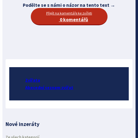
Podělte se s námi o názor na tento text →
Přejít na komentáře ke zvířeti
0 komentářů
Zvířata
Abecední seznam zvířat
Nové inzeráty
Ze všech kategorií