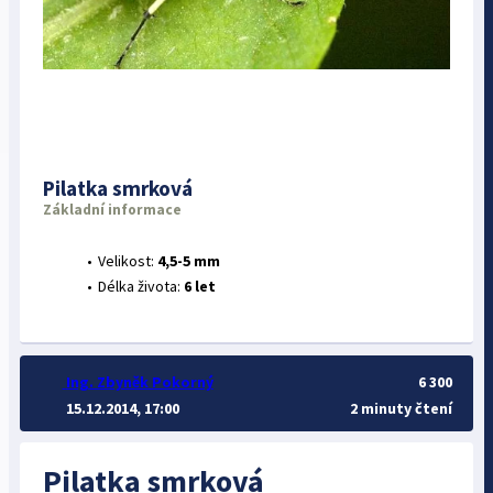
Pilatka smrková
Základní informace
Velikost:
4,5-5 mm
Délka života:
6 let
Ing. Zbyněk Pokorný
6 300
15.12.2014, 17:00
2 minuty čtení
Pilatka smrková