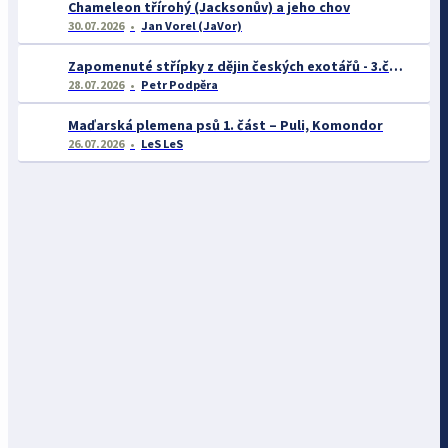
Chameleon třírohý (Jacksonův) a jeho chov
30.07.2026
Jan Vorel (JaVor)
Zapomenuté střípky z dějin českých exotářů - 3.část
28.07.2026
Petr Podpěra
Maďarská plemena psů 1. část – Puli, Komondor
26.07.2026
LeS LeS