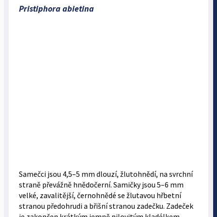
Pristiphora abietina
Samečci jsou 4,5–5 mm dlouzí, žlutohnědí, na svrchní
straně převážně hnědočerní. Samičky jsou 5–6 mm
velké, zavalitější, černohnědé se žlutavou hřbetní
stranou předohrudi a břišní stranou zadečku. Zadeček
je zakončen krátkým jemně pilovitým kladélkem.