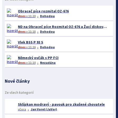
Obraceč píce rozmital OZ-676
dnes
v 11:20
Dohodou
ND na Obraceč píce Rozmital OZ-676 a Žací diskový stroj SD-300C
dnes
v 11:18
Dohodou
Vlek BSS P 93 S
dnes
v 11:16
Dohodou
Německý ovčák s PP FCI
dnes
v 11:10
Nezadána
Nové články
Ze všech kategorií
Sklípkan modravý - pavouk pro zkušené chovatele
včera
Jan Vorel (JaVor)