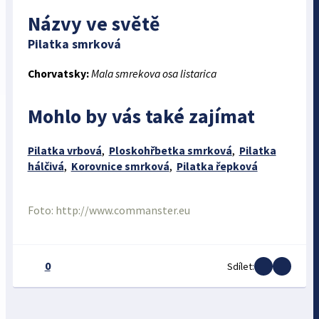
Názvy ve světě
Pilatka smrková
Chorvatsky:
Mala smrekova osa listarica
Mohlo by vás také zajímat
Pilatka vrbová
,
Ploskohřbetka smrková
,
Pilatka
hálčivá
,
Korovnice smrková
,
Pilatka řepková
Foto: http://www.commanster.eu
0
Sdílet: