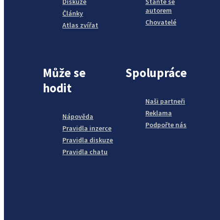
Diskuze
Staňte se
autorem
Články
Chovatelé
Atlas zvířat
Může se
Spolupráce
hodit
Naši partneři
Reklama
Nápověda
Podpořte nás
Pravidla inzerce
Pravidla diskuze
Pravidla chatu