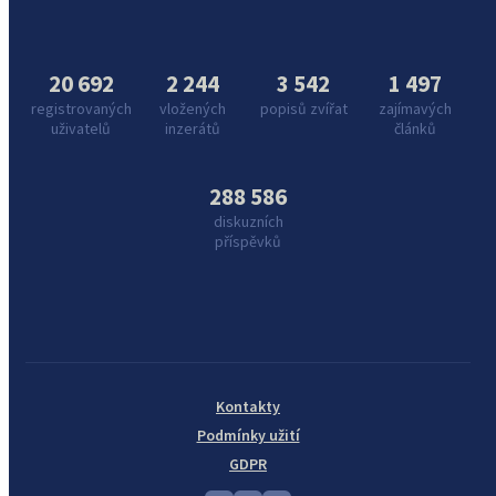
20 692
2 244
3 542
1 497
registrovaných
vložených
popisů zvířat
zajímavých
uživatelů
inzerátů
článků
288 586
diskuzních
příspěvků
Kontakty
Podmínky užití
GDPR