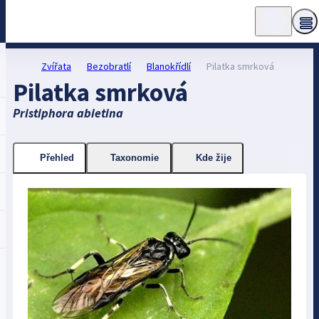
Zvířata
Bezobratlí
Blanokřídlí
Pilatka smrková
Pilatka smrková
Pristiphora abietina
Přehled
Taxonomie
Kde žije