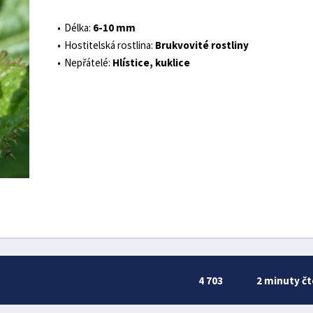
Délka:
6-10 mm
Hostitelská rostlina:
Brukvovité rostliny
Nepřátelé:
Hlístice, kuklice
4 703
2 minuty čt