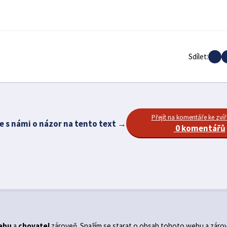
Sdílet:
Přejít na komentáře ke zvíř
e s námi o názor na tento text →
0 komentářů
ebu
a
chovatel
zároveň. Snažím se starat o obsah tohoto webu a záro