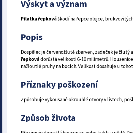
Výskyt a význam
Pilatka řepková
škodí na řepce olejce, brukvovitých
Popis
Dospělec je červenožlutě zbarven, zadeček je žlutý a
řepková
dorůstá velikosti 6-10 milimetrů. Housenice 
nažloutlé pruhy na bocích. Veli­kost dosahuje u toho
Příznaky poškození
Způsobuje vykousané okrouhlé otvory v listech, poš
Způsob života
Přezimuje dorostlá housenice nebo kukla v půdě. Dos