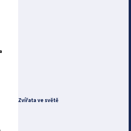
a
Zvířata ve světě
v