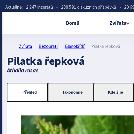
Aktuálně:
2 247 inzerátů
•
288 591 diskuzních příspěvků
•
20 69
Domů
Zvířata
Zvířata
Bezobratlí
Blanokřídlí
Pilatka řepková
Pilatka řepková
Athalia rosae
Přehled
Taxonomie
Kde žije