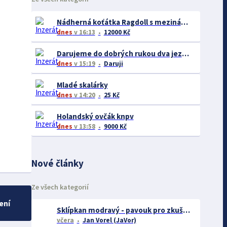
Nádherná koťátka Ragdoll s mezinárodním pasem
dnes
v 16:13
12000 Kč
Darujeme do dobrých rukou dva jezevčíky – ideálně společně
dnes
v 15:19
Daruji
Mladé skalárky
dnes
v 14:20
25 Kč
Holandský ovčák knpv
dnes
v 13:58
9000 Kč
Nové články
Ze všech kategorií
ení
Sklípkan modravý - pavouk pro zkušené chovatele
včera
Jan Vorel (JaVor)