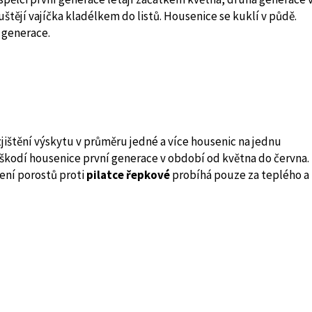
uštějí vajíčka kladélkem do listů. Housenice se kuklí v půdě.
 generace.
zjištění výskytu v průměru jedné a více housenic na jednu
ně škodí housenice první generace v období od května do června.
ření porostů proti
pilatce řepkové
probíhá pouze za teplého a