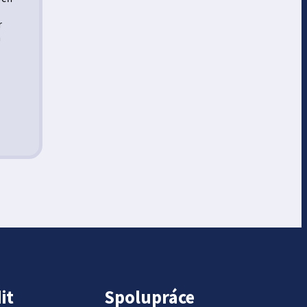
r
h
it
Spolupráce