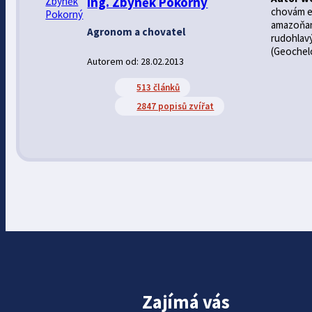
Ing. Zbyněk Pokorný
chovám ex
amazoňan 
Agronom a chovatel
rudohlav
(Geochelo
Autorem od: 28.02.2013
513 článků
2847 popisů zvířat
Zajímá vás