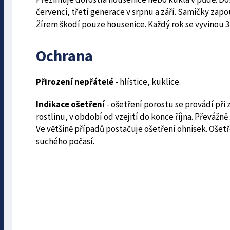
červen­ci, třetí generace v srpnu a září. Samičky zapo
Žírem škodí pouze housenice. Každý rok se vyvinou 3
Ochrana
Přirození nepřátelé
- hlístice, kuklice.
Indikace ošetření
- ošetření porostu se provádí při 
rostlinu, v období od vzejití do konce října. Převáž
Ve většině případů postačuje ošetření ohnisek. Ošet
suchého počasí.