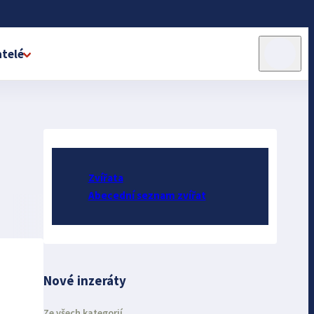
telé
Zvířata
Abecední seznam zvířat
Nové inzeráty
Ze všech kategorií