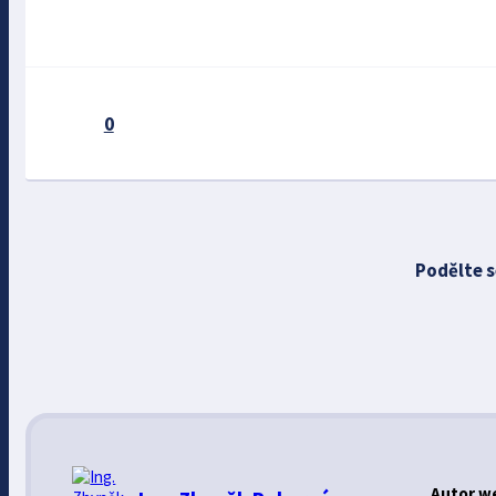
0
Podělte s
Autor w