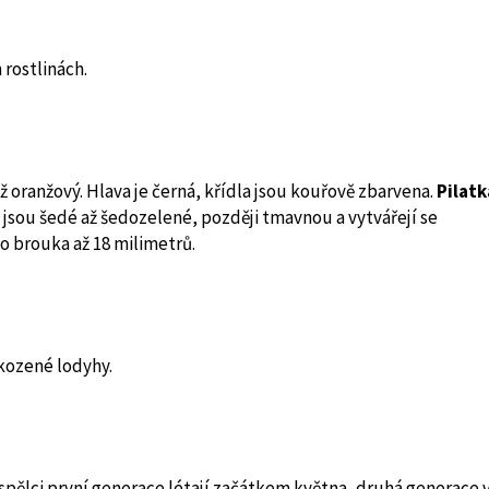
 rostlinách.
ž oranžový. Hlava je černá, křídla jsou kouřově zbarvena.
Pilatk
jsou šedé až šedozelené, později tmavnou a vytvá­řejí se
to brouka až 18 milimetrů.
kozené lodyhy.
pělci první generace létají začátkem května, druhá generace 