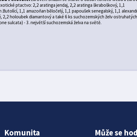
otické ptactvo: 2,2 aratinga jendaj, 2,2 aratinga škraboškový, 1,1
žlutolící, 1,1 amazoňan běločelý, 1,1 papoušek senegalský, 1,1 alexand
ý, 2,2 holoubek diamantový a také 6 ks suchozemských želv ostruhatýc
ne sulcata) - 3. největší suchozemská želva na světě.
Komunita
Může se hod