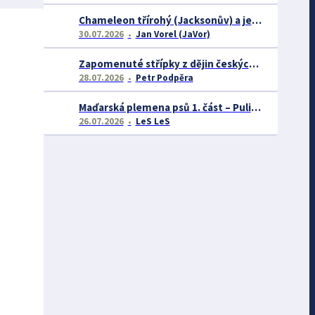
Chameleon třírohý (Jacksonův) a jeho chov
30.07.2026
Jan Vorel (JaVor)
Zapomenuté střípky z dějin českých exotářů - 3.část
28.07.2026
Petr Podpěra
Maďarská plemena psů 1. část – Puli, Komondor
26.07.2026
LeS LeS