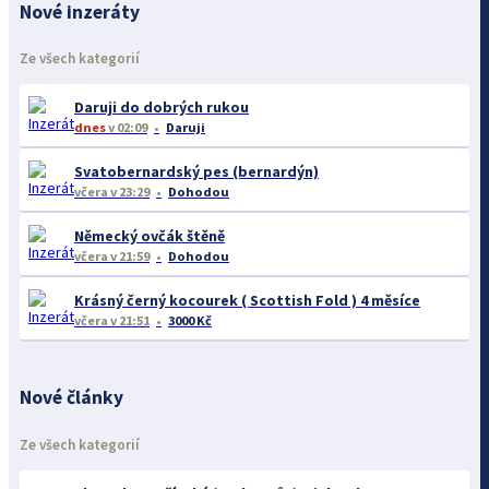
Nové inzeráty
Ze všech kategorií
Daruji do dobrých rukou
dnes
v 02:09
Daruji
Svatobernardský pes (bernardýn)
včera
v 23:29
Dohodou
Německý ovčák štěně
včera
v 21:59
Dohodou
Krásný černý kocourek ( Scottish Fold ) 4 měsíce
včera
v 21:51
3000 Kč
Nové články
Ze všech kategorií