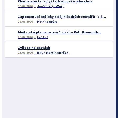
Chameleon třírohý (Jacksonův) a jeho chov
30.07.2026
Jan Vorel (JaVor)
Zapomenuté střípky z dějin českých exotářů - 3.část
28.07.2026
Petr Podpěra
Maďarská plemena psů 1. část – Puli, Komondor
26.07.2026
LeS LeS
Zvířata na cestách
25.07.2026
RNDr. Martin Smrček