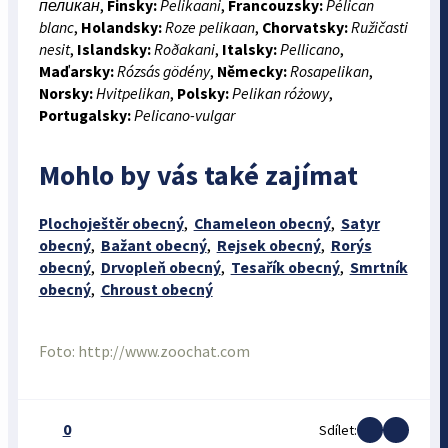
пеликан
,
Finsky:
Pelikaani
,
Francouzsky:
Pélican
blanc
,
Holandsky:
Roze pelikaan
,
Chorvatsky:
Ružičasti
nesit
,
Islandsky:
Roðakani
,
Italsky:
Pellicano
,
Maďarsky:
Rózsás gödény
,
Německy:
Rosapelikan
,
Norsky:
Hvitpelikan
,
Polsky:
Pelikan różowy
,
Portugalsky:
Pelicano-vulgar
Mohlo by vás také zajímat
Plochoještěr obecný
,
Chameleon obecný
,
Satyr
obecný
,
Bažant obecný
,
Rejsek obecný
,
Rorýs
obecný
,
Drvopleň obecný
,
Tesařík obecný
,
Smrtník
obecný
,
Chroust obecný
Foto: http://www.zoochat.com
0
Sdílet: