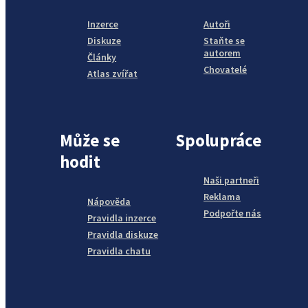
Inzerce
Autoři
Diskuze
Staňte se
autorem
Články
Chovatelé
Atlas zvířat
Může se
Spolupráce
hodit
Naši partneři
Reklama
Nápověda
Podpořte nás
Pravidla inzerce
Pravidla diskuze
Pravidla chatu