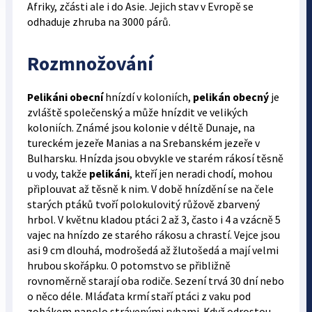
Afriky, zčásti ale i do Asie. Jejich stav v Evropě se
odhaduje zhruba na 3000 párů.
Rozmnožování
Pelikáni obecní
hnízdí v koloniích,
pelikán obecný
je
zvláště společenský a může hnízdit ve velikých
koloniích. Známé jsou kolonie v déltě Dunaje, na
tureckém jezeře Manias a na Srebanském jezeře v
Bulharsku. Hnízda jsou obvykle ve starém rákosí těsně
u vody, takže
pelikáni
, kteří jen neradi chodí, mohou
připlouvat až těsně k nim. V době hnízdění se na čele
starých ptáků tvoří polokulovitý růžově zbarvený
hrbol. V květnu kladou ptáci 2 až 3, často i 4 a vzácně 5
vajec na hnízdo ze starého rákosu a chrastí. Vejce jsou
asi 9 cm dlouhá, modrošedá až žlutošedá a mají velmi
hrubou skořápku. O potomstvo se přibližně
rovnoměrně starají oba rodiče. Sezení trvá 30 dní nebo
o něco déle. Mláďata krmí staří ptáci z vaku pod
zobákem napolo strávenými rybami. Když odrostou,