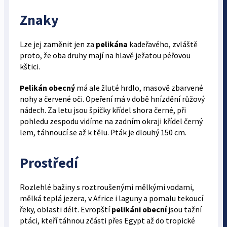
Znaky
Lze jej zaměnit jen za
pelikána
kadeřavého, zvláště
proto, že oba druhy mají na hlavě ježatou péřovou
kštici.
Pelikán obecný
má ale žluté hrdlo, masově zbarvené
nohy a červené oči. Opeření má v době hnízdění růžový
nádech. Za letu jsou špičky křídel shora černé, při
pohledu zespodu vidíme na zadním okraji křídel černý
lem, táhnoucí se až k tělu. Pták je dlouhý 150 cm.
Prostředí
Rozlehlé bažiny s roztroušenými mělkými vodami,
mělká teplá jezera, v Africe i laguny a pomalu tekoucí
řeky, oblasti délt. Evropští
pelikáni obecní
jsou tažní
ptáci, kteří táhnou zčásti přes Egypt až do tropické