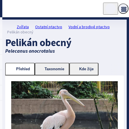
Zvířata
Ostatní ptactvo
Vodní a brodivé ptactvo
Pelikán obecný
Pelikán obecný
Pelecanus onocrotalus
Přehled
Taxonomie
Kde žije