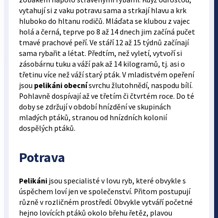
vytahují si z vaku potravu sama a strkají hlavu a krk
hluboko do hltanu rodičů. Mláďata se klubou z vajec
holá a černá, teprve po 8 až 14 dnech jim začíná pučet
tmavé prachové peří. Ve stáří 12 až 15 týdnů začínají
sama rybařit a létat. Předtím, než vyletí, vytvoří si
zásobárnu tuku a váží pak až 14 kilogramů, tj. asi o
třetinu více než váží starý pták. V mladistvém opeření
jsou
pelikáni obecní
svrchu žlutohnědí, naspodu bílí.
Pohlavně dospívají až ve třetím či čtvrtém roce. Do té
doby se zdržují v období hnízdění ve skupinách
mladých ptáků, stranou od hnízdních kolonií
dospělých ptáků.
Potrava
Pelikáni
jsou specialisté v lovu ryb, které obvykle s
úspěchem loví jen ve společenství. Přitom postupují
různě v rozličném prostředí. Obvykle vytváří početné
hejno lovících ptáků okolo břehu řetěz, plavou