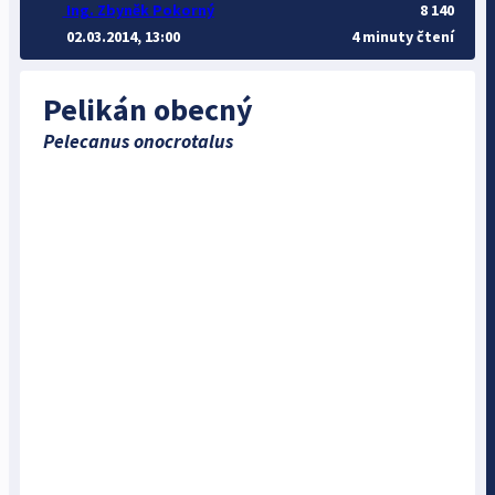
Ing. Zbyněk Pokorný
8 140
02.03.2014, 13:00
4 minuty čtení
Pelikán obecný
Pelecanus onocrotalus