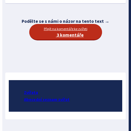
Podělte se s námi o názor na tento text →
Přejít na komentáře ke zvířeti
3 komentáře
Zvířata
Abecední seznam zvířat