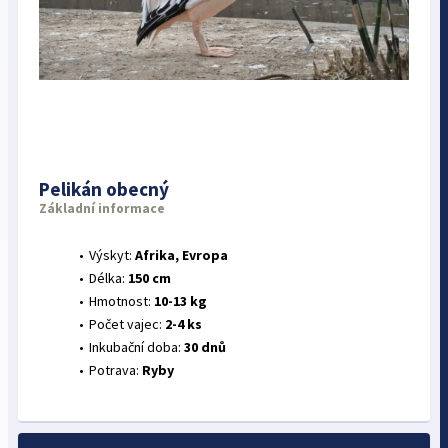
Pelikán obecný
Základní informace
Výskyt:
Afrika, Evropa
Délka:
150 cm
Hmotnost:
10-13 kg
Počet vajec:
2-4 ks
Inkubační doba:
30 dnů
Potrava:
Ryby