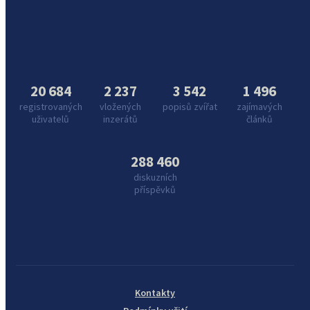
20 684
2 237
3 542
1 496
registrovaných
vložených
popisů zvířat
zajímavých
uživatelů
inzerátů
článků
288 460
diskuzních
příspěvků
Kontakty