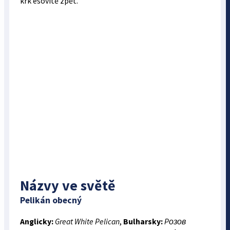
krk esovitě zpět.
Názvy ve světě
Pelikán obecný
Anglicky:
Great White Pelican
,
Bulharsky:
Pозов