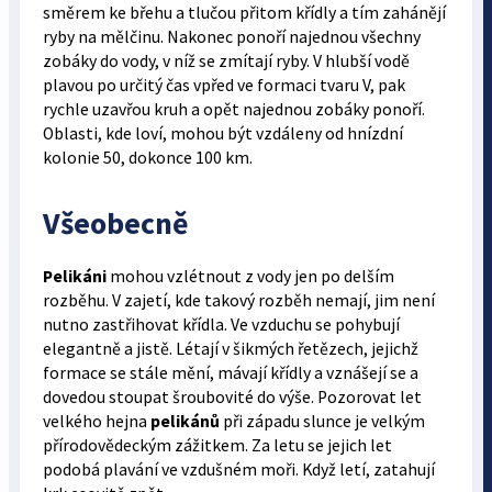
směrem ke břehu a tlučou přitom křídly a tím zahánějí
ryby na mělčinu. Nakonec ponoří najednou všechny
zobáky do vody, v níž se zmítají ryby. V hlubší vodě
plavou po určitý čas vpřed ve formaci tvaru V, pak
rychle uzavřou kruh a opět najednou zobáky ponoří.
Oblasti, kde loví, mohou být vzdáleny od hnízdní
kolonie 50, dokonce 100 km.
Všeobecně
Pelikáni
mohou vzlétnout z vody jen po delším
rozběhu. V zajetí, kde takový rozběh nemají, jim není
nutno zastřihovat křídla. Ve vzduchu se pohybují
elegantně a jistě. Létají v šikmých řetězech, jejichž
formace se stále mění, mávají křídly a vznášejí se a
dovedou stoupat šroubovité do výše. Pozorovat let
velkého hejna
pelikánů
při západu slunce je velkým
přírodovědeckým zážitkem. Za letu se jejich let
podobá plavání ve vzdušném moři. Když letí, zatahují