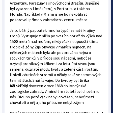
Argentinu, Paraguay a jihovýchodní Brazílii. Úspěšně
byl vysazen v Limě (Peru), v Portoriku a také na
Floridě. Například v Miami jsme ho několikrát
pozorovali přímo v zahradách v centru města.
Je to běžný papoušek mnoha typů lesnaté krajiny
tropů. Vystupuje z nížin po svazích hor až do výšek nad
1500 metrů nad mořem, nikdy však neopouští klima
tropické zóny. Žije obvykle v malých hejnech, na
některých místech byla ale pozorována hejna o
stovkách tiriků. V přírodě jsou nápadní, neboť se
ozývají pronikavým křikem i za letu. Potravou jsou
semena, dužnaté plody, květy a zelené části rostlin.
Hnízdí v dutinách stromů a někdy také ve stromových
termitištích. Snáší 5 vajec. Do Evropy byl
tirika
bělokřídlý
dovezen v roce 1868 do londýnské
zoologické zahrady. V minulém století bvl chován i u
nás. Dlouho poté však nebyl dovážen, neboť mezi
chovateli o něj a jeho příbuzné nebyl zájem.