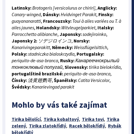
Latinsky:
Brotogeris [versicolurus or chiriri]
,
Anglicky:
Canary-winged
,
Dánsky:
Hvidvinget Parakit
,
Finsky:
guayananaratti
,
Francouzsky:
Toui à ailes variées ou T. à
ailes jaunes
,
Holandsky:
Witvleugelparkiet
,
Italsky:
Parrocchetto alibianche
,
Japonsky:
sodejiroinko
,
Japonsky 2:
ソデジロインコ
,
Norsky:
Kanarivingeparakitt
,
Německy:
Weissflügelsittich
,
Polsky:
stadniczka bialoskrzydla
,
Portugalsky:
periquito-de-asa-branca
,
Rusky:
Канареечнокрылый
тонкоклювый попугай
,
Slovensky:
tirika bielokrídla
,
portugalštině brazilské:
periquito-de-asa-branca
,
Čínsky:
淡黄翅鹦哥
,
Španělsky:
Catita Versicolor
,
Švédsky:
Kanarievingad parakit
Mohlo by vás také zajímat
Tirika bělolící
,
Tirika kobaltový
,
Tirika tovi
,
Tirika
zelený
,
Tirika zlatokřídlý
,
Racek bělokřídlý
,
Rybák
bělokřídlý