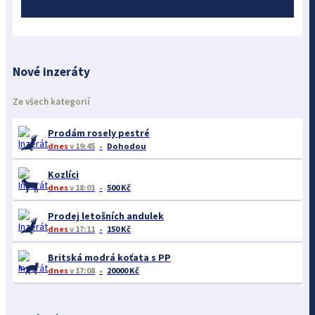
Nové inzeráty
Ze všech kategorií
Prodám rosely pestré
dnes
v 19:45
Dohodou
Kozlíci
dnes
v 18:01
500 Kč
Prodej letošních andulek
dnes
v 17:11
150 Kč
Britská modrá koťata s PP
dnes
v 17:08
20000 Kč