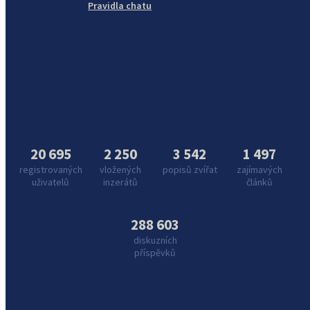
Pravidla chatu
20 695
2 250
3 542
1 497
registrovaných
vložených
popisů zvířat
zajímavých
uživatelů
inzerátů
článků
288 603
diskuzních
příspěvků