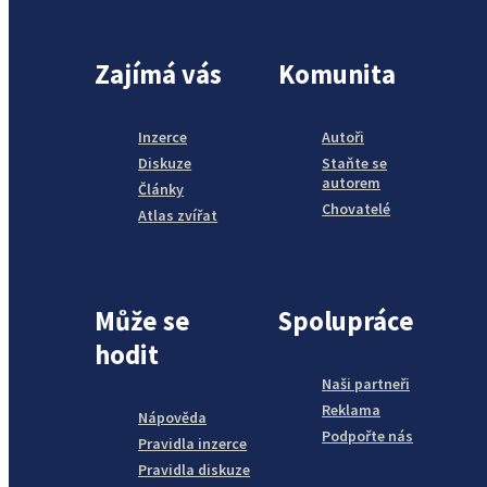
Zajímá vás
Komunita
Inzerce
Autoři
Diskuze
Staňte se
autorem
Články
Chovatelé
Atlas zvířat
Může se
Spolupráce
hodit
Naši partneři
Reklama
Nápověda
Podpořte nás
Pravidla inzerce
Pravidla diskuze