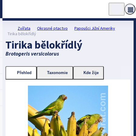
Zvířata
Okrasné ptactvo
Papoušci Jižní Ameriky
Tirika bělokřídlý
Tirika bělokřídlý
Brotogeris versicolorus
Přehled
Taxonomie
Kde žije