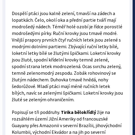
Dospělí ptáci jsou kalně zelení, tmavší na zádech a
lopatkách. Čelo, okolí oka a přední partie tváří mají
modrošedý nádech. Téměř holé ozobí je řídce porostlé
modrošedými pírky. Ruční krovky jsou tmavě modré.
Vnější prapory prvních čtyř ručních letek jsou zelené s
modrými dolními partiemi. Zbývající ruční letky bílé,
loketní letky bílé se žlutými špičkami. Loketní krovky
jsou žluté, spodní křídelní krovky temně zelené,
spodní strana letek modrozelená. Ocas svrchu zelený,
temně zelenomodrý zespodu. Zobák rohovinový se
žlutým nádechem. Duhovka tmavě hnědá, nohy
šedorůžové. Mladí ptáci mají méně ručních letek
bílých, navíc se zelenými špičkami. Loketní krovky jsou
žluté se zeleným ohraničením.
Popisují se tři poddruhy.
Tirika bělokřídlý
žije na
rozsáhlém území Jižní Ameriky od francouzské
Guayany přes Amazonii v severní Brazílii, jihovýchodní
Kolumbii, východní Ekvádor a na jih po severní