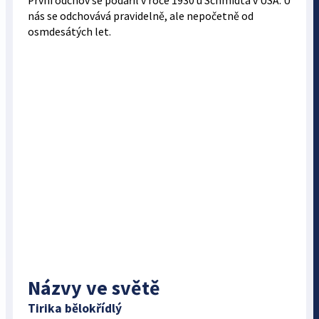
První odchov se podařil v roce 1930 u Schmidta v USA. U
nás se odchovává pravidelně, ale nepočetně od
osmdesátých let.
Názvy ve světě
Tirika bělokřídlý