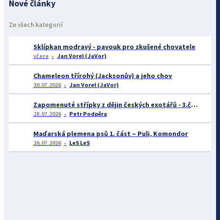
Nové články
Ze všech kategorií
Sklípkan modravý - pavouk pro zkušené chovatele
včera
Jan Vorel (JaVor)
Chameleon třírohý (Jacksonův) a jeho chov
30.07.2026
Jan Vorel (JaVor)
Zapomenuté střípky z dějin českých exotářů - 3.část
28.07.2026
Petr Podpěra
Maďarská plemena psů 1. část – Puli, Komondor
26.07.2026
LeS LeS