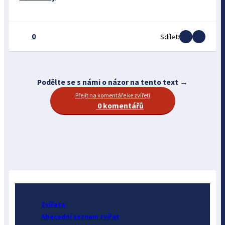
0
Sdílet:
Podělte se s námi o názor na tento text →
Přejít na komentáře ke zvířeti
0 komentářů
Zvířata
Abecední seznam zvířat