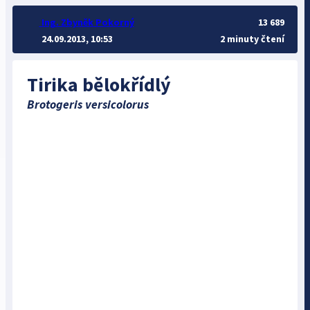
Ing. Zbyněk Pokorný
13 689
24.09.2013, 10:53
2 minuty čtení
Tirika bělokřídlý
Brotogeris versicolorus