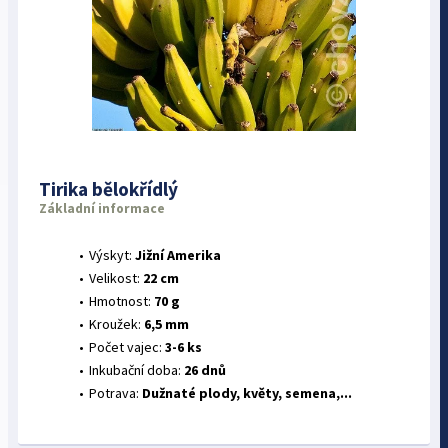
Tirika bělokřídlý
Základní informace
Výskyt:
Jižní Amerika
Velikost:
22 cm
Hmotnost:
70 g
Kroužek:
6,5 mm
Počet vajec:
3-6 ks
Inkubační doba:
26 dnů
Potrava:
Dužnaté plody, květy, semena,...