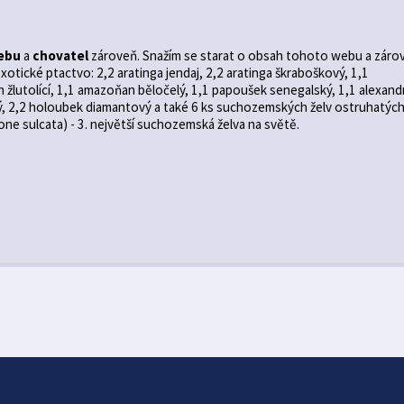
ebu
a
chovatel
zároveň. Snažím se starat o obsah tohoto webu a záro
otické ptactvo: 2,2 aratinga jendaj, 2,2 aratinga škraboškový, 1,1
žlutolící, 1,1 amazoňan běločelý, 1,1 papoušek senegalský, 1,1 alexand
ý, 2,2 holoubek diamantový a také 6 ks suchozemských želv ostruhatýc
ne sulcata) - 3. největší suchozemská želva na světě.