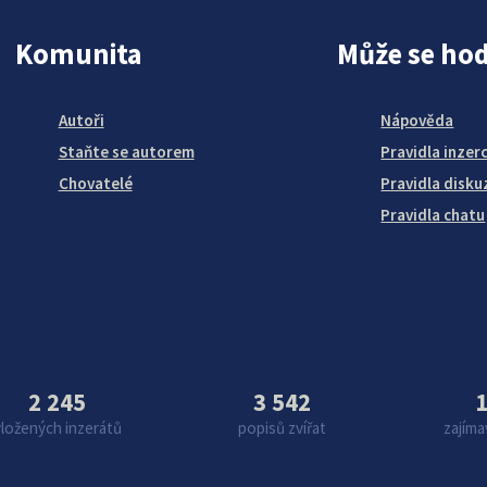
Komunita
Může se hod
Autoři
Nápověda
Staňte se autorem
Pravidla inzer
Chovatelé
Pravidla disku
Pravidla chatu
2 245
3 542
1
vložených inzerátů
popisů zvířat
zajíma