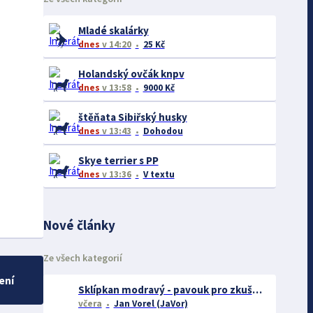
Mladé skalárky
dnes
v 14:20
25 Kč
Holandský ovčák knpv
dnes
v 13:58
9000 Kč
štěňata Sibiřský husky
dnes
v 13:43
Dohodou
Skye terrier s PP
dnes
v 13:36
V textu
Nové články
Ze všech kategorií
ení
Sklípkan modravý - pavouk pro zkušené chovatele
včera
Jan Vorel (JaVor)