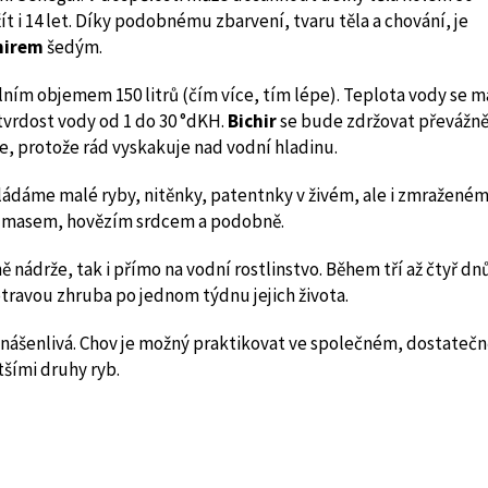
 i 14 let. Díky podobnému zbarvení, tvaru těla a chování, je
hirem
šedým.
ním objemem 150 litrů (čím více, tím lépe). Teplota vody se m
 tvrdost vody od 1 do 30 °dKH.
Bichir
se bude zdržovat převážně
e, protože rád vyskakuje nad vodní hladinu.
ládáme malé ryby, nitěnky, patentnky v živém, ale i zmražené
ým masem, hovězím srdcem a podobně.
ě nádrže, tak i přímo na vodní rostlinstvo. Během tří až čtyř dn
travou zhruba po jednom týdnu jejich života.
 snášenlivá. Chov je možný praktikovat ve společném, dostatečn
tšími druhy ryb.