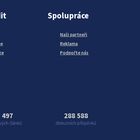
it
Spolupráce
Naši partneři
ce
Reklama
ze
Podpořte nás
 497
288 588
vých článků
diskuzních příspěvků