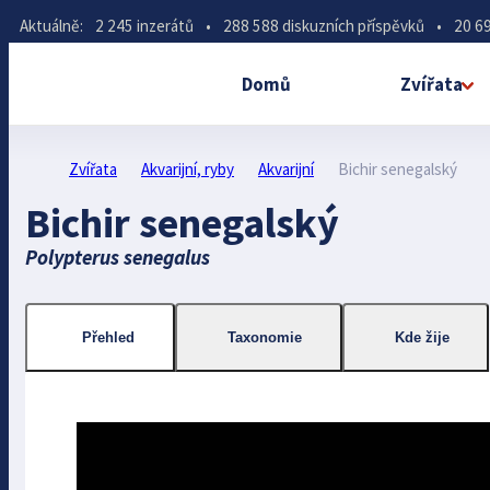
Aktuálně:
2 245 inzerátů
•
288 588 diskuzních příspěvků
•
20 69
Domů
Zvířata
Zvířata
Akvarijní, ryby
Akvarijní
Bichir senegalský
Bichir senegalský
Polypterus senegalus
Přehled
Taxonomie
Kde žije