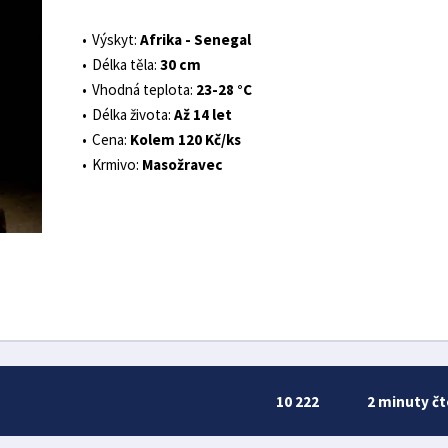
Výskyt:
Afrika - Senegal
Délka těla:
30 cm
Vhodná teplota:
23-28 °C
Délka života:
Až 14 let
Cena:
Kolem 120 Kč/ks
Krmivo:
Masožravec
10 222
2 minuty čt