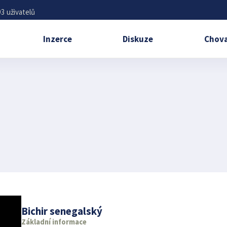
3 uživatelů
Inzerce
Diskuze
Chova
Bichir senegalský
Základní informace