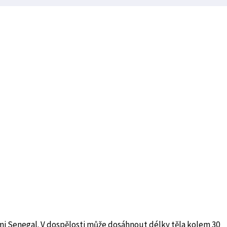
mi Senegal. V dospělosti může dosáhnout délky těla kolem 30