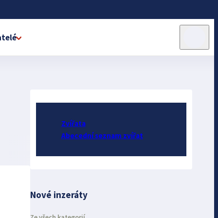
telé
Zvířata
Abecední seznam zvířat
Nové inzeráty
Ze všech kategorií