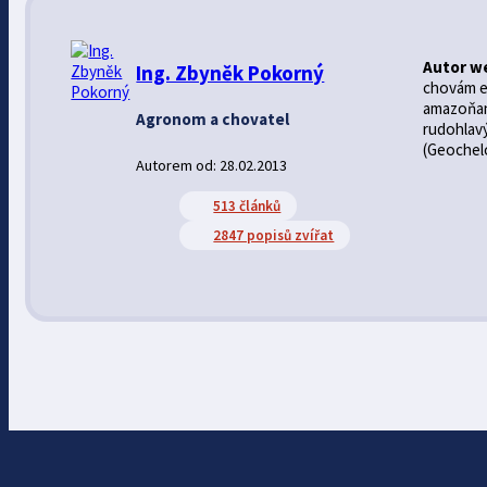
Autor w
Ing. Zbyněk Pokorný
chovám ex
amazoňan 
Agronom a chovatel
rudohlav
(Geochelo
Autorem od: 28.02.2013
513 článků
2847 popisů zvířat