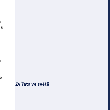
á
 u
m
ů
ě
Zvířata ve světě