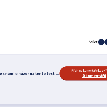
Sdílet:
Přejít na komentáře ke zvíř
e s námi o názor na tento text →
0 komentářů