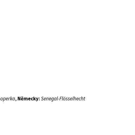
goperka
,
Německy:
Senegal-Flösselhecht