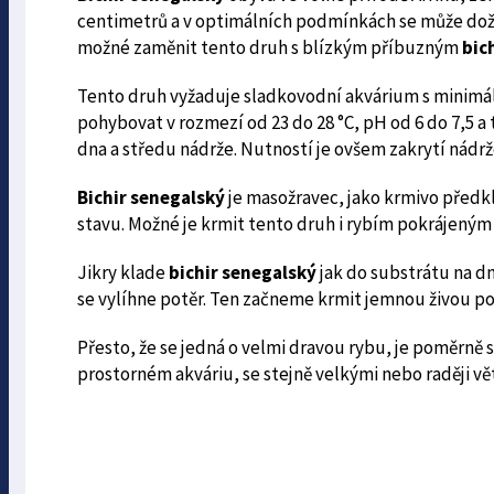
centimetrů a v optimálních podmínkách se může dožít
možné zaměnit tento druh s blízkým příbuzným
bic
Tento druh vyžaduje sladkovodní akvárium s minimál
pohybovat v rozmezí od 23 do 28 °C, pH od 6 do 7,5 a
dna a středu nádrže. Nutností je ovšem zakrytí nádrž
Bichir senegalský
je masožravec, jako krmivo předk
stavu. Možné je krmit tento druh i rybím pokrájen
Jikry klade
bichir senegalský
jak do substrátu na dn
se vylíhne potěr. Ten začneme krmit jemnou živou po
Přesto, že se jedná o velmi dravou rybu, je poměrně
prostorném akváriu, se stejně velkými nebo raději vě