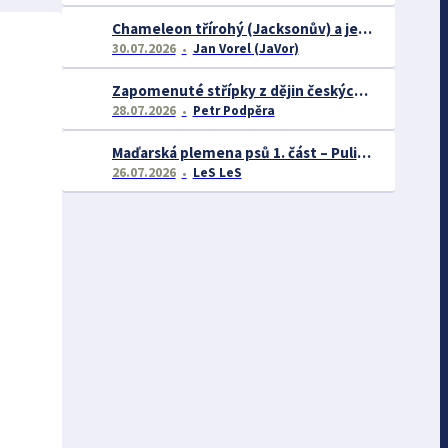
Chameleon třírohý (Jacksonův) a jeho chov
30.07.2026
Jan Vorel (JaVor)
Zapomenuté střípky z dějin českých exotářů - 3.část
28.07.2026
Petr Podpěra
Maďarská plemena psů 1. část – Puli, Komondor
26.07.2026
LeS LeS