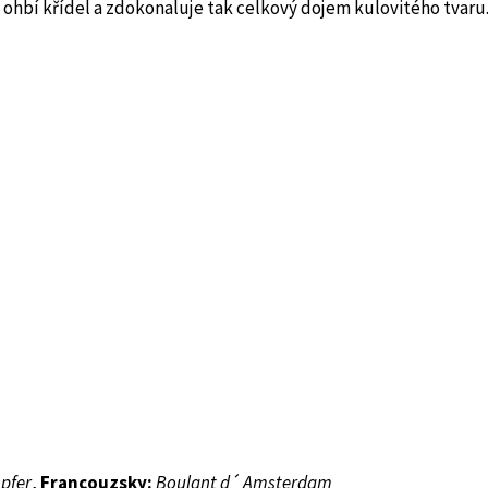
je ohbí křídel a zdokonaluje tak celkový dojem kulovitého tvaru
pfer
,
Francouzsky:
Boulant d´ Amsterdam