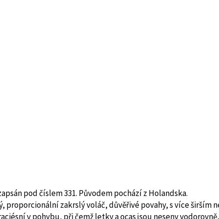
e zapsán pod číslem 331. Původem pochází z Holandska.
ý, proporcionální zakrslý voláč, důvěřivé povahy, s více širším n
ciésní v pohybu, při čemž letky a ocas jsou neseny vodorovně