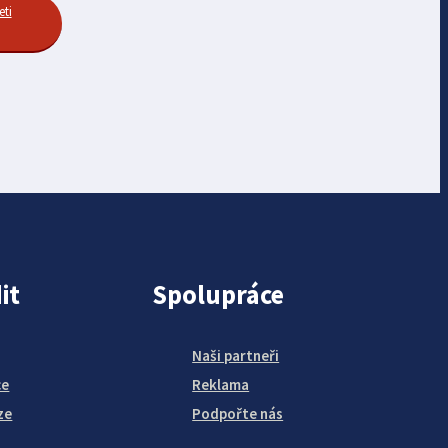
eti
it
Spolupráce
Naši partneři
ce
Reklama
ze
Podpořte nás