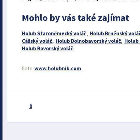
Mohlo by vás také zajímat
Holub Staroněmecký voláč
,
Holub Brněnský volá
Cášský voláč
,
Holub Dolnobavorský voláč
,
Holub 
Holub Bavorský voláč
Foto:
www.holubnik.com
0