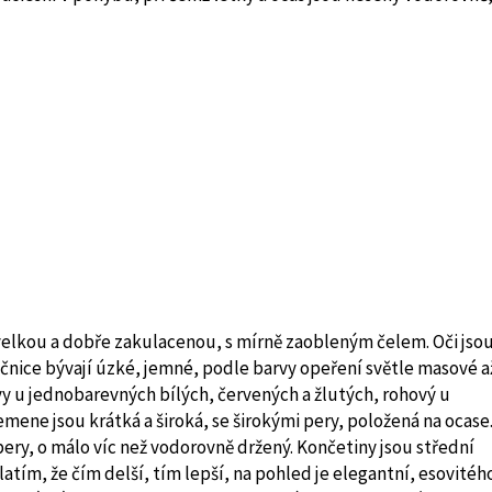
velkou a dobře zakulacenou, s mírně zaobleným čelem. Oči jso
čnice bývají úzké, jemné, podle barvy opeření světle masové a
 u jednobarevných bílých, červených a žlutých, rohový u
lemene jsou krátká a široká, se širokými pery, položená na ocase
pery, o málo víc než vodorovně držený. Končetiny jsou střední
atím, že čím delší, tím lepší, na pohled je elegantní, esovitéh