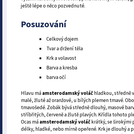
ještě lépe o něco pozvednuté.
Posuzování
Celkový dojem
Tvar a držení těla
Krk a volavost
Barva a kresba
barva očí
Hlavu má
amsterodamský voláč
hladkou, středně 
malé, žluté až oranžové, u bílých plemen tmavé. Obo
tmavošedé. Zobák bývá středně dlouhý, masové barvy
stříbřitých, červeně a žlutě plavých. Křídla tohoto p
Ocas má
amsterodamský voláč
krátký, se širokými 
délky, hladké, nebo mírně opeřené. Krk je dlouhý a pl