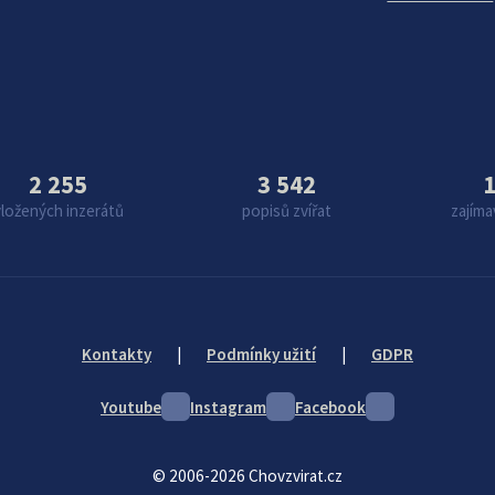
2 255
3 542
1
vložených inzerátů
popisů zvířat
zajíma
Kontakty
|
Podmínky užití
|
GDPR
Youtube
Instagram
Facebook
© 2006-2026 Chovzvirat.cz