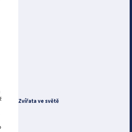
u
ž
Zvířata ve světě
.
o