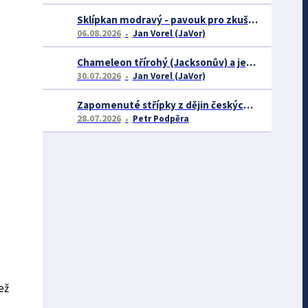
Sklípkan modravý - pavouk pro zkušené chovatele
06.08.2026
Jan Vorel (JaVor)
Chameleon třírohý (Jacksonův) a jeho chov
30.07.2026
Jan Vorel (JaVor)
Zapomenuté střípky z dějin českých exotářů - 3.část
28.07.2026
Petr Podpěra
ež
,