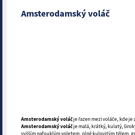
Amsterodamský voláč
Amsterodamský voláč
je řazen mezi voláče, kde j
Amsterodamský voláč
je malá, krátký, kulatý, širok
vyšším nafouklým voletem, plně kulovitým tělem, gra