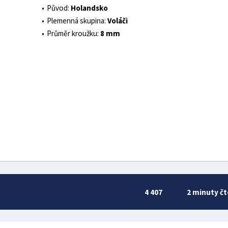
Původ:
Holandsko
Plemenná skupina:
Voláči
Průměr kroužku:
8 mm
4 407
2 minuty čt