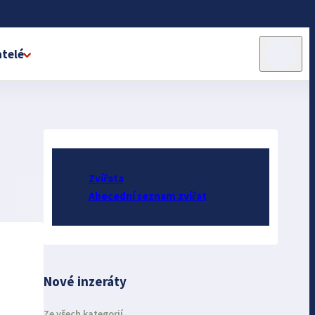
telé
Zvířata
Abecední seznam zvířat
Nové inzeráty
Ze všech kategorií