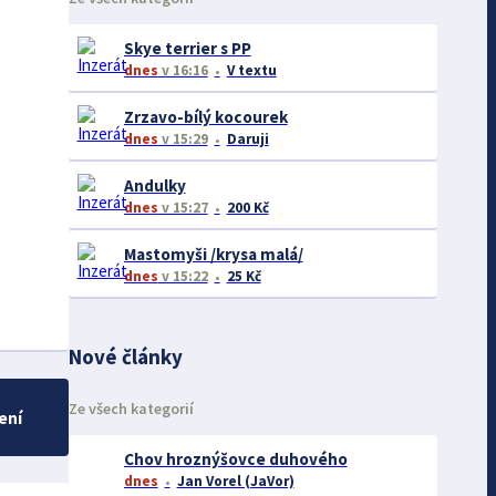
Skye terrier s PP
dnes
v 16:16
V textu
Zrzavo-bílý kocourek
dnes
v 15:29
Daruji
Andulky
dnes
v 15:27
200 Kč
Mastomyši /krysa malá/
dnes
v 15:22
25 Kč
Nové články
Ze všech kategorií
ení
Chov hroznýšovce duhového
dnes
Jan Vorel (JaVor)