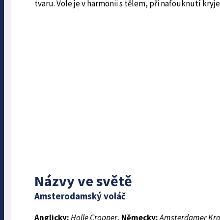
tvaru. Vole je v harmonii s tělem, při nafouknutí kry
Názvy ve světě
Amsterodamský voláč
Anglicky:
Holle Cropper
,
Německy:
Amsterdamer Kro