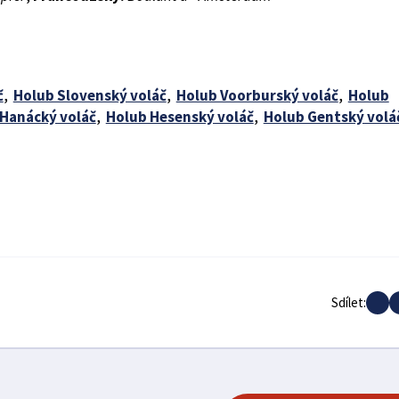
č
,
Holub Slovenský voláč
,
Holub Voorburský voláč
,
Holub
Hanácký voláč
,
Holub Hesenský voláč
,
Holub Gentský volá
Sdílet: