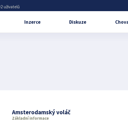
2 uživatelů
Inzerce
Diskuze
Chova
Amsterodamský voláč
Základní informace