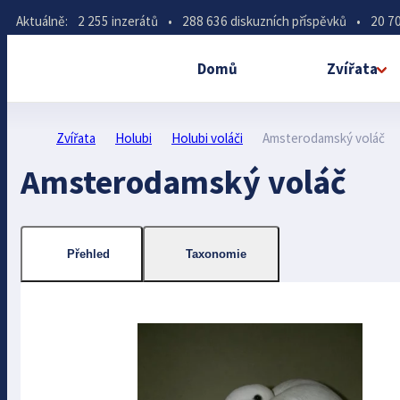
Aktuálně:
2 255 inzerátů
•
288 636 diskuzních příspěvků
•
20 70
Domů
Zvířata
Zvířata
Holubi
Holubi voláči
Amsterodamský voláč
Amsterodamský voláč
Přehled
Taxonomie