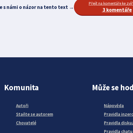
Přejít na komentáře ke zvíř
e s námi o názor na tento text →
3 komentáře
Komunita
Může se hod
Autoři
Nápověda
Staňte se autorem
Pravidla inzer
Chovatelé
Pravidla disku
Pravidla chatu