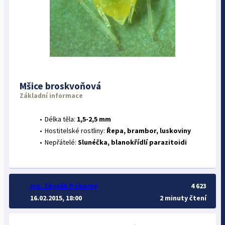
Mšice broskvoňová
Základní informace
Délka těla:
1,5-2,5 mm
Hostitelské rostliny:
Řepa, brambor, luskoviny
Nepřátelé:
Slunéčka, blanokřídlí parazitoidi
Ing. Zbyněk Pokorný
4 623
16.02.2015, 18:00
2 minuty čtení