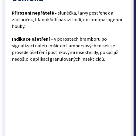
Přirození nepřátelé -
slunéčka, larvy pestřenek a
zlatooček, blanokřídlí parazitoidi, entomopatogenní
houby.
Indikace ošetření
– v porostech bramboru po
signalizaci náletu mšic do Lambersových misek se
provede ošetření postřikovými insektici­dy, pokud již
nedošlo k aplikaci granulovaných insekticidů.