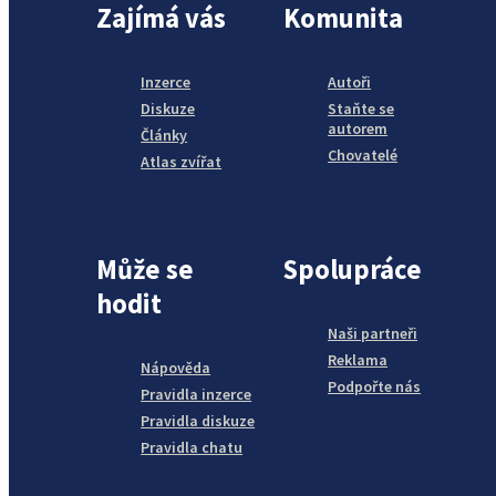
Zajímá vás
Komunita
Inzerce
Autoři
Diskuze
Staňte se
autorem
Články
Chovatelé
Atlas zvířat
Může se
Spolupráce
hodit
Naši partneři
Reklama
Nápověda
Podpořte nás
Pravidla inzerce
Pravidla diskuze
Pravidla chatu