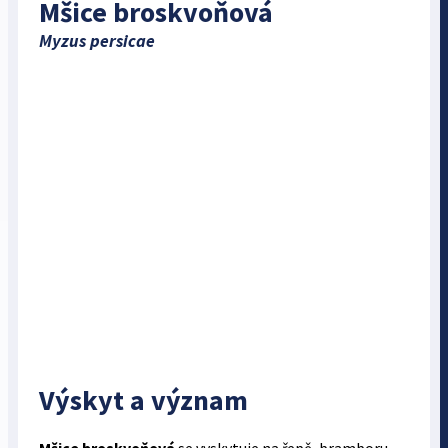
Mšice broskvoňová
Myzus persicae
Výskyt a význam