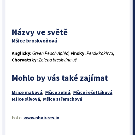
Názvy ve světě
Mšice broskvoňová
Anglicky:
Green Peach Aphid
,
Finsky:
Persikkakirva
,
Chorvatsky:
Zelena breskvina uš
Mohlo by vás také zajímat
Mšice maková
,
Mšice zelná
,
Mšice řešetláková
,
Mšice slívová
,
Mšice střemchová
Foto:
www.nbair.res.in