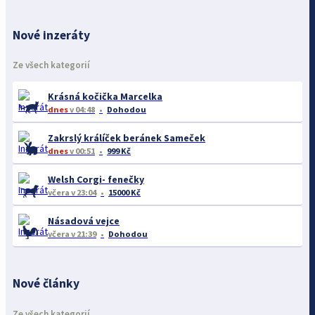
Nové inzeráty
Ze všech kategorií
Krásná kočička Marcelka
dnes
v 04:48
Dohodou
Zakrslý králíček beránek Sameček
dnes
v 00:51
999 Kč
Welsh Corgi- fenečky
včera
v 23:04
15000 Kč
Násadová vejce
včera
v 21:39
Dohodou
Nové články
Ze všech kategorií