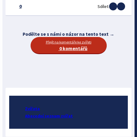
0
Sdílet:
Podělte se s námi o názor na tento text →
Přejít na komentáře ke zvířeti
0 komentářů
Zvířata
Abecední seznam zvířat