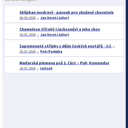
Sklípkan modravý - pavouk pro zkušené chovatele
06.08.2026
Jan Vorel (JaVor)
Chameleon třírohý (Jacksonův) a jeho chov
30.07.2026
Jan Vorel (JaVor)
Zapomenuté střípky z dějin českých exotářů - 3.část
28.07.2026
Petr Podpěra
Maďarská plemena psů 1. část – Puli, Komondor
26.07.2026
LeS LeS