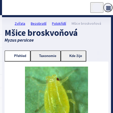
Zvířata
Bezobratlí
Polokřídlí
Mšice broskvoňová
Mšice broskvoňová
Myzus persicae
Přehled
Taxonomie
Kde žije