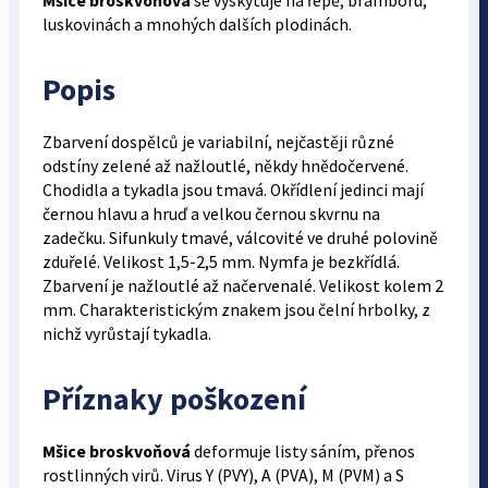
Mšice broskvoňová
se vyskytuje na řepě, bramboru,
luskovinách a mnohých dalších plodinách.
Popis
Zbarvení dospělců je variabilní, nejčastěji různé
odstíny zelené až nažloutlé, někdy hnědočervené.
Chodidla a tykadla jsou tmavá. Okřídlení jedinci mají
černou hlavu a hruď a velkou černou skvrnu na
zadečku. Sifunkuly tmavé, válcovité ve druhé polovině
zduřelé. Velikost 1,5-2,5 mm. Nymfa je bezkřídlá.
Zbarvení je nažloutlé až načervenalé. Velikost kolem 2
mm. Charakteristickým znakem jsou čelní hrbolky, z
nichž vyrůstají tykadla.
Příznaky poškození
Mšice broskvoňová
deformuje listy sáním, přenos
rostlin­ných virů. Virus Y (PVY), A (PVA), M (PVM) a S