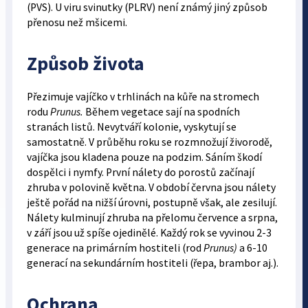
(PVS). U viru svinutky (PLRV) není známý jiný způsob
přenosu než mšicemi.
Způsob života
Přezimuje vajíčko v trhlinách na kůře na stromech
rodu
Prunus.
Během vegetace sají na spodních
stranách listů. Nevytváří kolonie, vyskytují se
samostatně. V prů­běhu roku se rozmnožují živorodě,
vajíčka jsou kladena pouze na podzim. Sáním škodí
dospělci i nymfy. První nálety do porostů začínají
zhruba v polovině května. V období června jsou nálety
ještě pořád na nižší úrovni, postupně však, ale zesilují.
Nálety kulminují zhruba na přelomu července a srpna,
v září jsou už spíše ojedinělé. Každý rok se vyvinou 2-3
generace na primárním hostiteli (rod
Prunus)
a 6-10
generací na sekundárním hostiteli (řepa, brambor aj.).
Ochrana