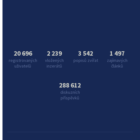
20 696
2 239
3 542
1 497
registrovaných
vložených
popisů zvířat
zajímavých
uživatelů
inzerátů
článků
288 612
diskuzních
příspěvků