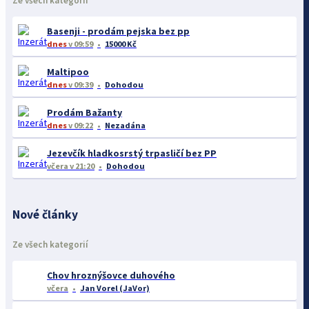
Ze všech kategorií
Basenji - prodám pejska bez pp
dnes
v 09:59
15000 Kč
Maltipoo
dnes
v 09:39
Dohodou
Prodám Bažanty
dnes
v 09:22
Nezadána
Jezevčík hladkosrstý trpasličí bez PP
včera
v 21:20
Dohodou
Nové články
Ze všech kategorií
Chov hroznýšovce duhového
včera
Jan Vorel (JaVor)