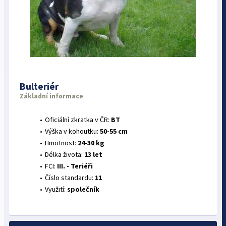
Bulteriér
Základní informace
Oficiální zkratka v ČR:
BT
Výška v kohoutku:
50-55 cm
Hmotnost:
24-30 kg
Délka života:
13 let
FCI:
III. - Teriéři
Číslo standardu:
11
Využití:
společník