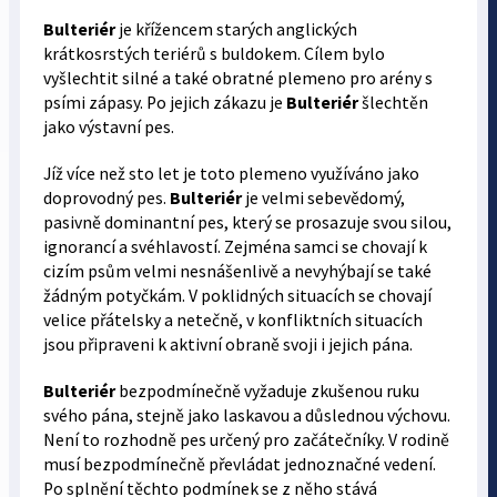
Bulteriér
je křížencem starých anglických
krátkosrstých teriérů s buldokem. Cílem bylo
vyšlechtit silné a také obratné plemeno pro arény s
psími zápasy. Po jejich zákazu je
Bulteriér
šlechtěn
jako výstavní pes.
Jíž více než sto let je toto plemeno využíváno jako
doprovodný pes.
Bulteriér
je velmi sebevědomý,
pasivně dominantní pes, který se prosazuje svou silou,
ignorancí a svéhlavostí. Zejména samci se chovají k
cizím psům velmi nesnášenlivě a nevyhýbají se také
žádným potyčkám. V poklidných situacích se chovají
velice přátelsky a netečně, v konfliktních situacích
jsou připraveni k aktivní obraně svoji i jejich pána.
Bulteriér
bezpodmínečně vyžaduje zkušenou ruku
svého pána, stejně jako laskavou a důslednou výchovu.
Není to rozhodně pes určený pro začátečníky. V rodině
musí bezpodmínečně převládat jednoznačné vedení.
Po splnění těchto podmínek se z něho stává