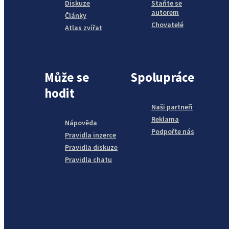
Diskuze
Staňte se
autorem
Články
Chovatelé
Atlas zvířat
Může se
Spolupráce
hodit
Naši partneři
Reklama
Nápověda
Podpořte nás
Pravidla inzerce
Pravidla diskuze
Pravidla chatu