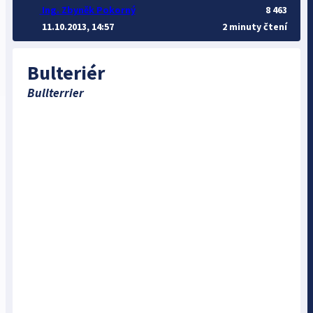
Ing. Zbyněk Pokorný
8 463
11.10.2013, 14:57
2 minuty čtení
Bulteriér
Bullterrier