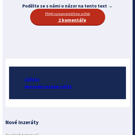
Podělte se s námi o názor na tento text →
Přejít na komentáře ke zvířeti
2 komentáře
Zvířata
Abecední seznam zvířat
Nové inzeráty