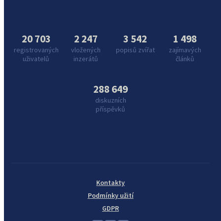
20 703
2 247
3 542
1 498
registrovaných
vložených
popisů zvířat
zajímavých
uživatelů
inzerátů
článků
288 649
diskuzních
příspěvků
Kontakty
Podmínky užití
GDPR