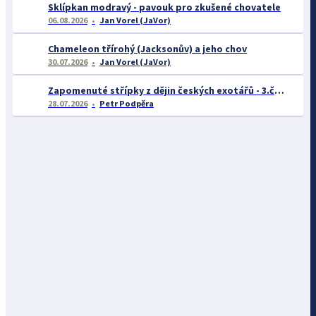
Sklípkan modravý - pavouk pro zkušené chovatele
06.08.2026
Jan Vorel (JaVor)
Chameleon třírohý (Jacksonův) a jeho chov
30.07.2026
Jan Vorel (JaVor)
Zapomenuté střípky z dějin českých exotářů - 3.část
28.07.2026
Petr Podpěra