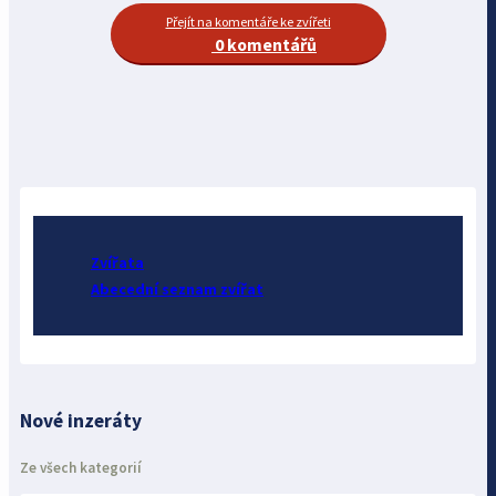
Přejít na komentáře ke zvířeti
0 komentářů
Zvířata
Abecední seznam zvířat
Nové inzeráty
Ze všech kategorií