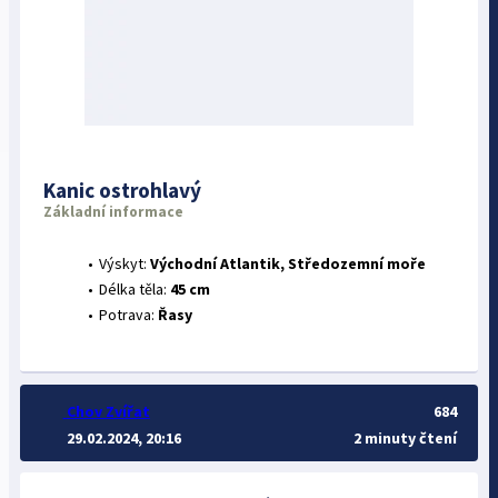
Kanic ostrohlavý
Základní informace
Výskyt:
Východní Atlantik, Středozemní moře
Délka těla:
45 cm
Potrava:
Řasy
Chov Zvířat
684
29.02.2024, 20:16
2 minuty čtení