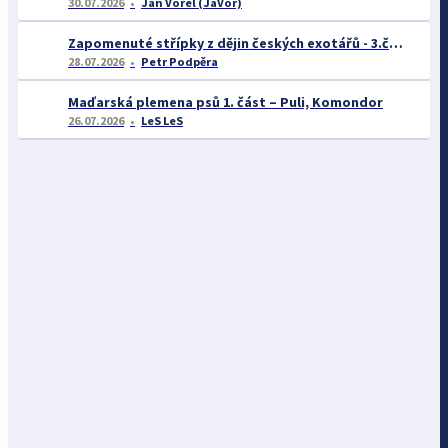
30.07.2026
Jan Vorel (JaVor)
Zapomenuté střípky z dějin českých exotářů - 3.část
28.07.2026
Petr Podpěra
Maďarská plemena psů 1. část – Puli, Komondor
26.07.2026
LeS LeS