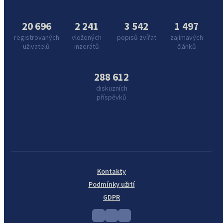
20 696
2 241
3 542
1 497
registrovaných
vložených
popisů zvířat
zajímavých
uživatelů
inzerátů
článků
288 612
diskuzních
příspěvků
Kontakty
Podmínky užití
GDPR