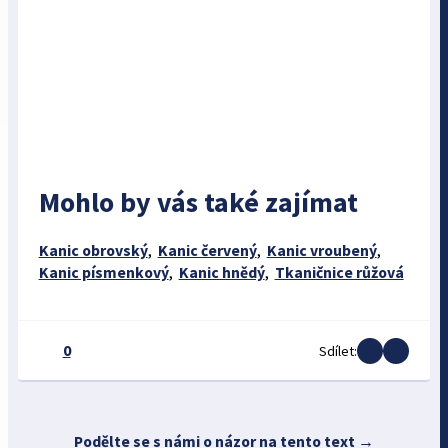
Mohlo by vás také zajímat
Kanic obrovský
,
Kanic červený
,
Kanic vroubený
,
Kanic písmenkový
,
Kanic hnědý
,
Tkaničnice růžová
0
Sdílet:
Podělte se s námi o názor na tento text →