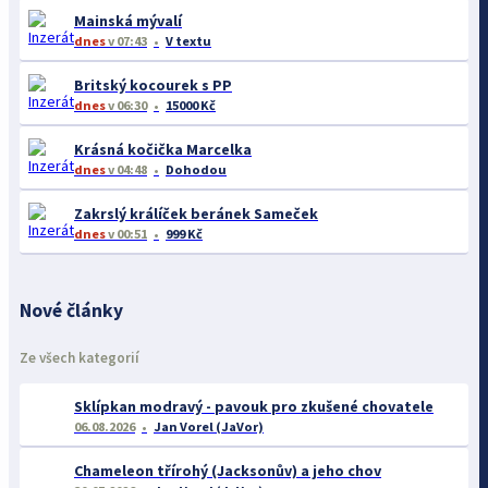
Mainská mývalí
dnes
v 07:43
V textu
Britský kocourek s PP
dnes
v 06:30
15000 Kč
Krásná kočička Marcelka
dnes
v 04:48
Dohodou
Zakrslý králíček beránek Sameček
dnes
v 00:51
999 Kč
Nové články
Ze všech kategorií
Sklípkan modravý - pavouk pro zkušené chovatele
06.08.2026
Jan Vorel (JaVor)
Chameleon třírohý (Jacksonův) a jeho chov