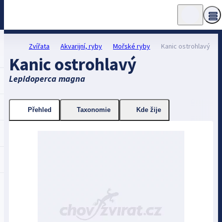
Zvířata
Akvarijní, ryby
Mořské ryby
Kanic ostrohlavý
Kanic ostrohlavý
Lepidoperca magna
Přehled
Taxonomie
Kde žije