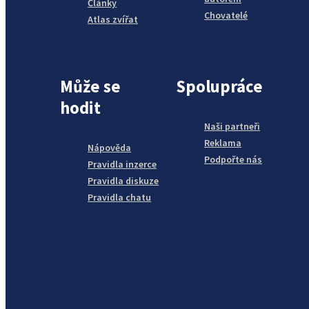
Články
Chovatelé
Atlas zvířat
Může se
Spolupráce
hodit
Naši partneři
Reklama
Nápověda
Podpořte nás
Pravidla inzerce
Pravidla diskuze
Pravidla chatu