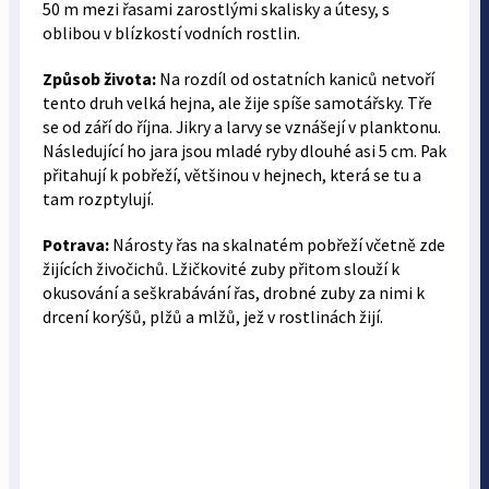
50 m mezi řasami zarostlými skalisky a útesy, s
oblibou v blízkostí vodních rostlin.
Způsob života:
Na rozdíl od ostatních kaniců netvoří
tento druh velká hejna, ale žije spíše samotářsky. Tře
se od září do října. Jikry a larvy se vznášejí v planktonu.
Následující ho jara jsou mladé ryby dlouhé asi 5 cm. Pak
přitahují k pobřeží, většinou v hejnech, která se tu a
tam rozptylují.
Potrava:
Nárosty řas na skalnatém pobřeží včetně zde
žijících živočichů. Lžičkovité zuby přitom slouží k
okusování a seškrabávání řas, drobné zuby za nimi k
drcení korýšů, plžů a mlžů, jež v rostlinách žijí.