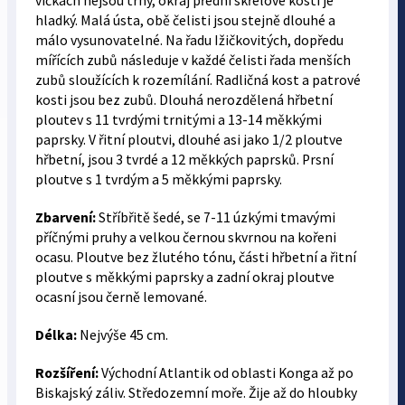
víčkách nejsou trny, okraj přední skřelové kosti je
hladký. Malá ústa, obě čelisti jsou stejně dlouhé a
málo vysunovatelné. Na řadu Ižičkovitých, dopředu
mířících zubů následuje v každé čelisti řada menších
zubů sloužících k rozemílání. Radličná kost a patrové
kosti jsou bez zubů. Dlouhá nerozdělená hřbetní
ploutev s 11 tvrdými trnitými a 13-14 měkkými
paprsky. V řitní ploutvi, dlouhé asi jako 1/2 ploutve
hřbetní, jsou 3 tvrdé a 12 měkkých paprsků. Prsní
ploutve s 1 tvrdým a 5 měkkými paprsky.
Zbarvení:
Stříbřitě šedé, se 7-11 úzkými tmavými
příčnými pruhy a velkou černou skvrnou na kořeni
ocasu. Ploutve bez žlutého tónu, části hřbetní a řitní
ploutve s měkkými paprsky a zadní okraj ploutve
ocasní jsou černě lemované.
Délka:
Nejvýše 45 cm.
Rozšíření:
Východní Atlantik od oblasti Konga až po
Biskajský záliv. Středozemní moře. Žije až do hloubky