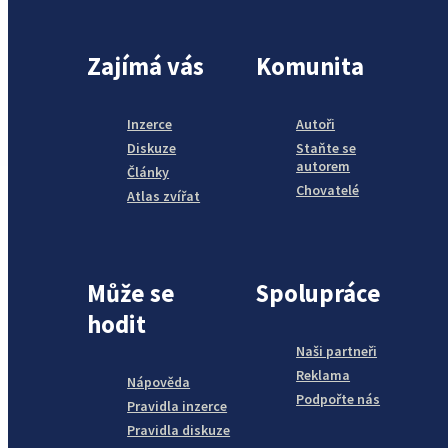
Zajímá vás
Komunita
Inzerce
Autoři
Diskuze
Staňte se
autorem
Články
Chovatelé
Atlas zvířat
Může se
Spolupráce
hodit
Naši partneři
Reklama
Nápověda
Podpořte nás
Pravidla inzerce
Pravidla diskuze