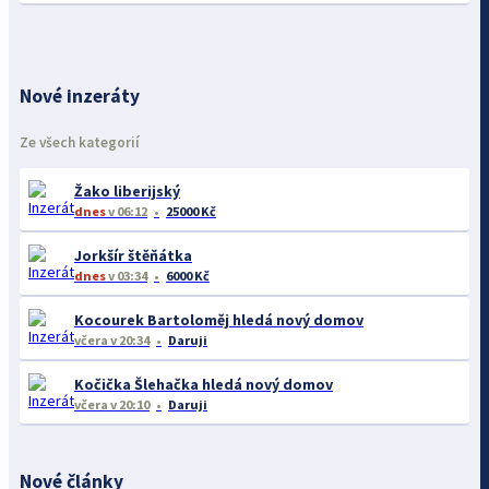
Nové inzeráty
Ze všech kategorií
Žako liberijský
dnes
v 06:12
25000 Kč
Jorkšír štěňátka
dnes
v 03:34
6000 Kč
Kocourek Bartoloměj hledá nový domov
včera
v 20:34
Daruji
Kočička Šlehačka hledá nový domov
včera
v 20:10
Daruji
Nové články