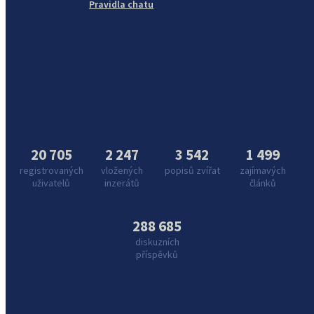
Pravidla chatu
20 705
2 247
3 542
1 499
registrovaných
vložených
popisů zvířat
zajímavých
uživatelů
inzerátů
článků
288 685
diskuzních
příspěvků