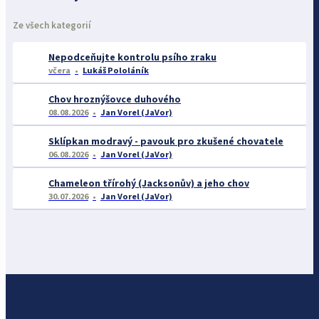
Ze všech kategorií
Nepodceňujte kontrolu psího zraku
včera
Lukáš Pololáník
Chov hroznýšovce duhového
08.08.2026
Jan Vorel (JaVor)
Sklípkan modravý - pavouk pro zkušené chovatele
06.08.2026
Jan Vorel (JaVor)
Chameleon třírohý (Jacksonův) a jeho chov
30.07.2026
Jan Vorel (JaVor)