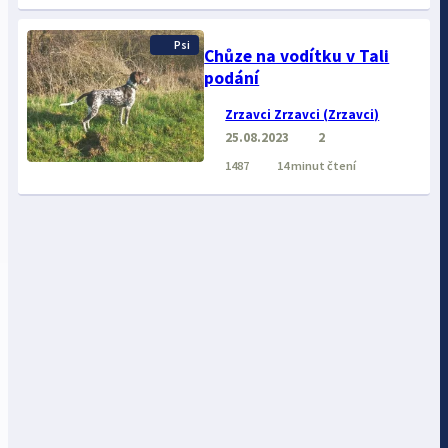
Psi
Chůze na vodítku v Tali
podání
Zrzavci Zrzavci (Zrzavci)
25.08.2023
2
1487
14 minut čtení