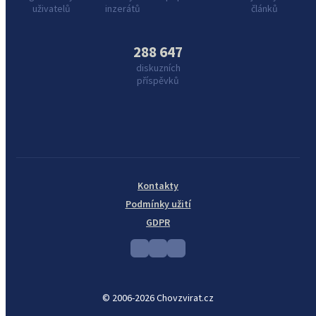
uživatelů
inzerátů
článků
288 647
diskuzních
příspěvků
Kontakty
Podmínky užití
GDPR
© 2006-2026 Chovzvirat.cz