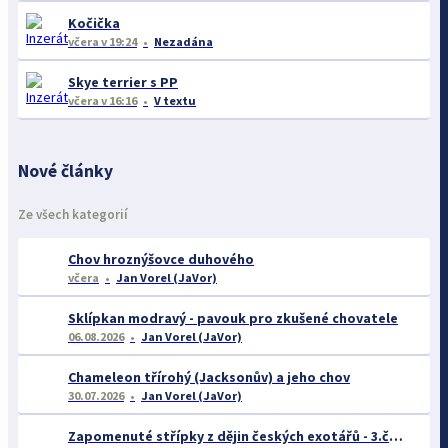
Kočička
včera
v 19:24
Nezadána
Skye terrier s PP
včera
v 16:16
V textu
Nové články
Ze všech kategorií
Chov hroznýšovce duhového
včera
Jan Vorel (JaVor)
Sklípkan modravý - pavouk pro zkušené chovatele
06.08.2026
Jan Vorel (JaVor)
Chameleon třírohý (Jacksonův) a jeho chov
30.07.2026
Jan Vorel (JaVor)
Zapomenuté střípky z dějin českých exotářů - 3.část