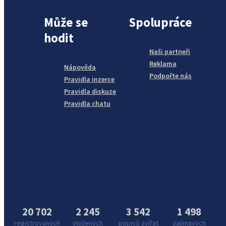
Může se
Spolupráce
hodit
Naši partneři
Reklama
Nápověda
Podpořte nás
Pravidla inzerce
Pravidla diskuze
Pravidla chatu
20 702
2 245
3 542
1 498
registrovaných
vložených
popisů zvířat
zajímavých