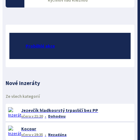
Rychnov nad Kněžnou
Proběhlé akce
Nové inzeráty
Ze všech kategorií
Jezevčík hladkosrstý trpasličí bez PP
včera
v 21:20
Dohodou
Kocour
včera
v 19:35
Nezadána