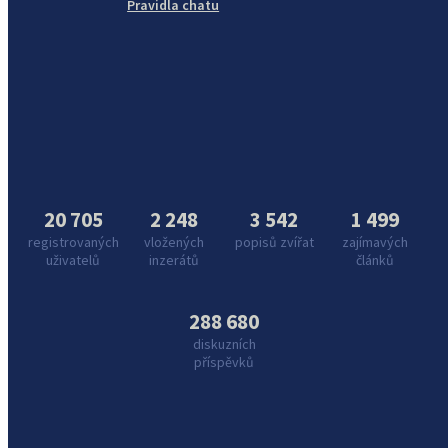
Pravidla chatu
20 705
2 248
3 542
1 499
registrovaných
vložených
popisů zvířat
zajímavých
uživatelů
inzerátů
článků
288 680
diskuzních
příspěvků