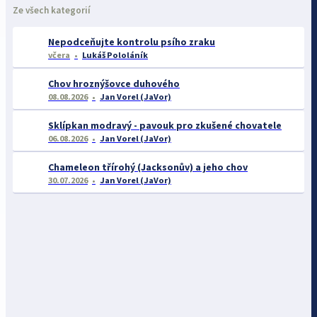
Ze všech kategorií
Nepodceňujte kontrolu psího zraku
včera
Lukáš Pololáník
Chov hroznýšovce duhového
08.08.2026
Jan Vorel (JaVor)
Sklípkan modravý - pavouk pro zkušené chovatele
06.08.2026
Jan Vorel (JaVor)
Chameleon třírohý (Jacksonův) a jeho chov
30.07.2026
Jan Vorel (JaVor)