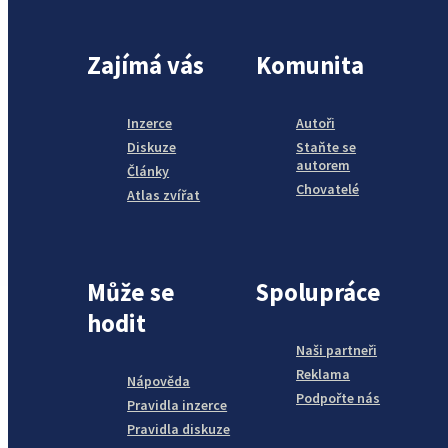
Zajímá vás
Komunita
Inzerce
Autoři
Diskuze
Staňte se
autorem
Články
Chovatelé
Atlas zvířat
Může se
Spolupráce
hodit
Naši partneři
Reklama
Nápověda
Podpořte nás
Pravidla inzerce
Pravidla diskuze