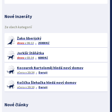
Nové inzeráty
Ze všech kategorií
Žako liberijský
dnes
v 06:12
25000 Kč
Jorkšír štěňátka
dnes
v 03:34
6000 Kč
Kocourek Bartoloměj hledá nový domov
včera
v 20:34
Daruji
Kočička Šlehačka hledá nový domov
včera
v 20:10
Daruji
Nové články