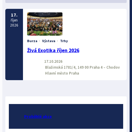
17.
říjen
2026
Burza
·
Výstava
·
Trhy
Živá Exotika říjen 2026
17.10.2026
Blažimská 1781/4, 149 00 Praha 4 – Chodov
Hlavní město Praha
Proběhlé akce