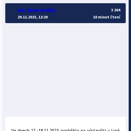
Mgr. Václav Nedělka
3 204
29.11.2023, 12:20
10 minut čtení
Ve dnech 17.-18.11.2023 proběhla na výstavišti v Lysé