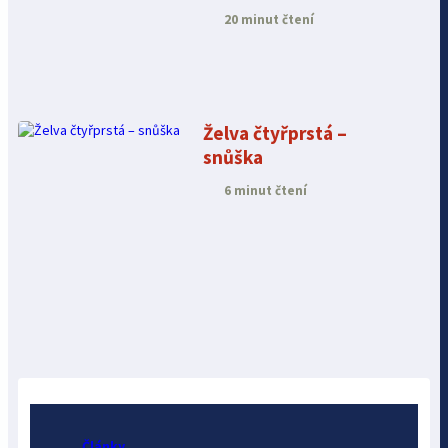
20 minut čtení
Želva čtyřprstá –
snůška
6 minut čtení
Články