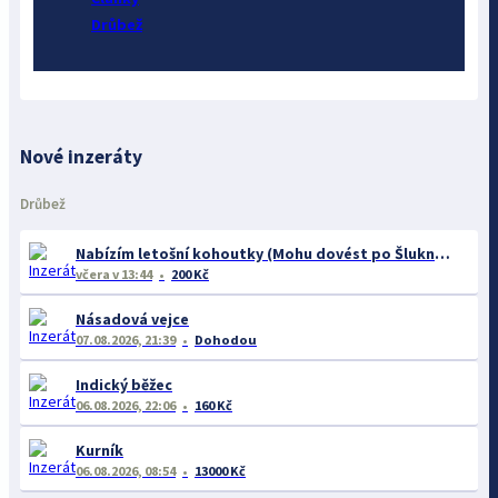
Drůbež
Nové inzeráty
Drůbež
Nabízím letošní kohoutky (Mohu dovést po Šluknovském výběžku.)
včera
v 13:44
200 Kč
Násadová vejce
07.08.2026, 21:39
Dohodou
Indický běžec
06.08.2026, 22:06
160 Kč
Kurník
06.08.2026, 08:54
13000 Kč