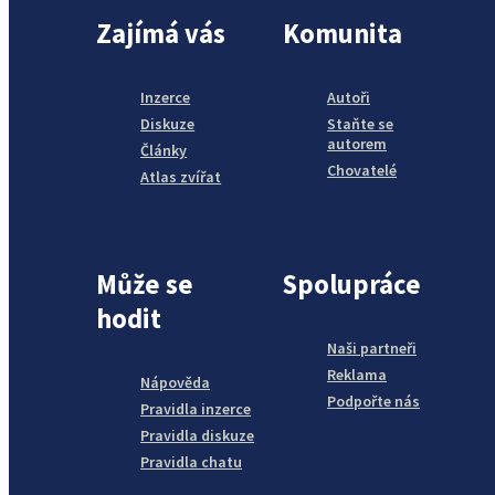
Zajímá vás
Komunita
Inzerce
Autoři
Diskuze
Staňte se
autorem
Články
Chovatelé
Atlas zvířat
Může se
Spolupráce
hodit
Naši partneři
Reklama
Nápověda
Podpořte nás
Pravidla inzerce
Pravidla diskuze
Pravidla chatu