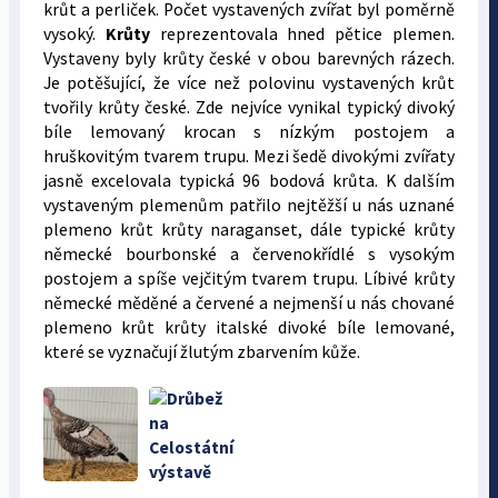
krůt a perliček. Počet vystavených zvířat byl poměrně
vysoký.
Krůty
reprezentovala hned pětice plemen.
Vystaveny byly krůty české v obou barevných rázech.
Je potěšující, že více než polovinu vystavených krůt
tvořily krůty české. Zde nejvíce vynikal typický divoký
bíle lemovaný krocan s nízkým postojem a
hruškovitým tvarem trupu. Mezi šedě divokými zvířaty
jasně excelovala typická 96 bodová krůta. K dalším
vystaveným plemenům patřilo nejtěžší u nás uznané
plemeno krůt krůty naraganset, dále typické krůty
německé bourbonské a červenokřídlé s vysokým
postojem a spíše vejčitým tvarem trupu. Líbivé krůty
německé měděné a červené a nejmenší u nás chované
plemeno krůt krůty italské divoké bíle lemované,
které se vyznačují žlutým zbarvením kůže.