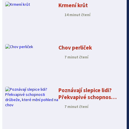
Krmení krůt
14 minut čtení
Chov perliček
7 minut čtení
Poznávají slepice lidi?
Překvapivé schopnosti
drůbeže, které mění
7 minut čtení
pohled na chov