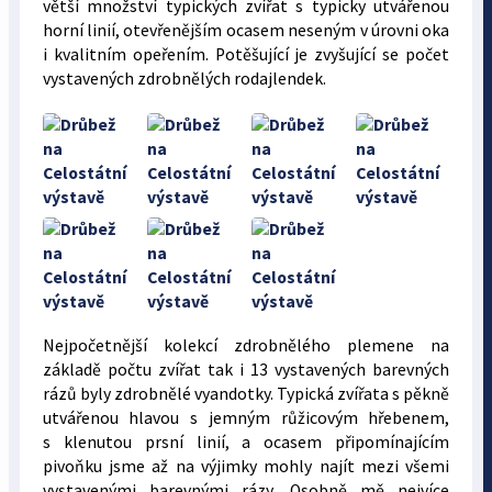
větší množství typických zvířat s typicky utvářenou
horní linií, otevřenějším ocasem neseným v úrovni oka
i kvalitním opeřením. Potěšující je zvyšující se počet
vystavených zdrobnělých rodajlendek.
Nejpočetnější kolekcí zdrobnělého plemene na
základě počtu zvířat tak i 13 vystavených barevných
rázů byly zdrobnělé vyandotky. Typická zvířata s pěkně
utvářenou hlavou s jemným růžicovým hřebenem,
s klenutou prsní linií, a ocasem připomínajícím
pivoňku jsme až na výjimky mohly najít mezi všemi
vystavenými barevnými rázy. Osobně mě nejvíce