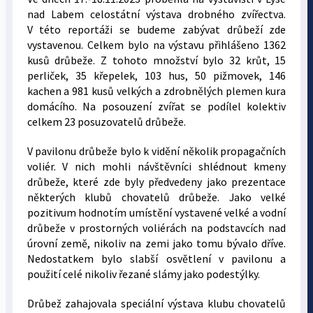
nad Labem celostátní výstava drobného zvířectva.
V této reportáži se budeme zabývat drůbeží zde
vystavenou. Celkem bylo na výstavu přihlášeno 1362
kusů drůbeže. Z tohoto množství bylo 32 krůt, 15
perliček, 35 křepelek, 103 hus, 50 pižmovek, 146
kachen a 981 kusů velkých a zdrobnělých plemen kura
domácího. Na posouzení zvířat se podílel kolektiv
celkem 23 posuzovatelů drůbeže.
V pavilonu drůbeže bylo k vidění několik propagačních
voliér. V nich mohli návštěvníci shlédnout kmeny
drůbeže, které zde byly předvedeny jako prezentace
některých klubů chovatelů drůbeže. Jako velké
pozitivum hodnotím umístění vystavené velké a vodní
drůbeže v prostorných voliérách na podstavcích nad
úrovní země, nikoliv na zemi jako tomu bývalo dříve.
Nedostatkem bylo slabší osvětlení v pavilonu a
použití celé nikoliv řezané slámy jako podestýlky.
Drůbež zahajovala speciální výstava klubu chovatelů