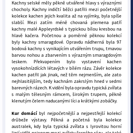
Kachny selské měly pěkně utvářené hlavy s výraznými
chocholy. Kachny indičtí běžci patřili mezi početnější
kolekce kachen jejich kvalita až na vyjímky, byla spíše
slabší. Mezi zatím méně chovaná plemena patří
kachny malé Appleyrdské s typickou bílou kresbou na
hlavě kačera. Početnou a poměrně pěknou kolekcí
byly kachny smaragdové. Opravdu nádherná byla 97
bodová kachny s vynikajícím utvářením trupu, tmavou
barvou nohou a zbarvením s výrazným smaragdovým
leskem. Překvapením bylo vystavení kachen
vysokohnízdících létavých v bílém rázu. Závěr kolekce
kachen patřil jak jinak, než těm nejmenším, ale zato
nejhlasitějším, tedy kachnám zakrslým hned v sedmi
barevných rázech. K vidění byla opravdu typická zvířata
s malým tělesným rámcem, širokým trupem, pěkně
klenutým čelem naducanými líci a krátkými zobáčky.
Kur domácí
byl nejpočetnější a nejpestřejší kolekcí
drůbeže výstavy. Pěkná a početná byla kolekce
australek, kdy byla typická zvířata s lyrovitou horní
linií vidět nejenom mezi zvířaty černého rázu, ale také