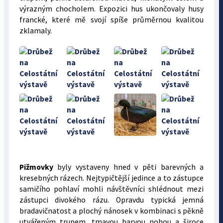
výrazným chocholem. Expozici hus ukončovaly husy
francké, které mě svojí spíše průměrnou kvalitou
zklamaly.
Pižmovky
byly vystaveny hned v pěti barevných a
kresebných rázech. Nejtypičtější jedince a to zástupce
samičího pohlaví mohli návštěvníci shlédnout mezi
zástupci divokého rázu. Opravdu typická jemná
bradavičnatost a plochý nánosek v kombinaci s pěkně
utvářeným trupem, tmavou barvou nohou a široce