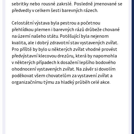
sebritky nebo rousné zakrslé. Posledně jmenované se
předvedly v celkem šesti barevných rázech.
Celostátní výstava byla pestrou a početnou
přehlídkou plemen i barevných rázů drůbeže chované
na území našeho státu. Potěšující byla nejenom
kvalita, ale i dobrý zdravotní stav vystavených zvířat.
Pro příště by bylo u některých zvířat vhodné provést
předvýstavní klecovou drezůru, která by napomohla
v některých případech k dosažení lepšího bodového
ohodnocení vystavených zvířat. Na závěr si dovolím
poděkovat všem chovatelům za vystavení zvířat a
organizačnímu týmu za hladký průběh celé akce.