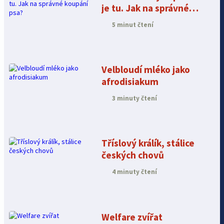
je tu. Jak na správné
koupání psa?
5 minut čtení
Velbloudí mléko jako
afrodisiakum
3 minuty čtení
Tříslový králík, stálice
českých chovů
4 minuty čtení
Welfare zvířat