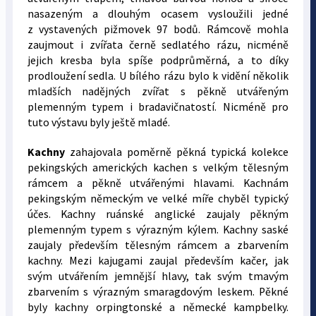
nasazeným a dlouhým ocasem vysloužili jedné
z vystavených pižmovek 97 bodů. Rámcově mohla
zaujmout i zvířata černě sedlatého rázu, nicméně
jejich kresba byla spíše podprůměrná, a to díky
prodloužení sedla. U bílého rázu bylo k vidění několik
mladších nadějných zvířat s pěkně utvářeným
plemenným typem i bradavičnatostí. Nicméně pro
tuto výstavu byly ještě mladé.
Kachny
zahajovala poměrně pěkná typická kolekce
pekingských amerických kachen s velkým tělesným
rámcem a pěkně utvářenými hlavami. Kachnám
pekingským německým ve velké míře chyběl typický
účes. Kachny ruánské anglické zaujaly pěkným
plemenným typem s výrazným kýlem. Kachny saské
zaujaly především tělesným rámcem a zbarvením
kachny. Mezi kajugami zaujal především kačer, jak
svým utvářením jemnější hlavy, tak svým tmavým
zbarvením s výrazným smaragdovým leskem. Pěkné
byly kachny orpingtonské a německé kampbelky.