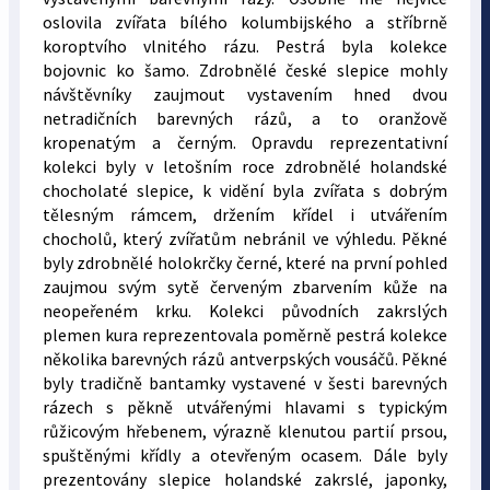
oslovila zvířata bílého kolumbijského a stříbrně
koroptvího vlnitého rázu. Pestrá byla kolekce
bojovnic ko šamo. Zdrobnělé české slepice mohly
návštěvníky zaujmout vystavením hned dvou
netradičních barevných rázů, a to oranžově
kropenatým a černým. Opravdu reprezentativní
kolekci byly v letošním roce zdrobnělé holandské
chocholaté slepice, k vidění byla zvířata s dobrým
tělesným rámcem, držením křídel i utvářením
chocholů, který zvířatům nebránil ve výhledu. Pěkné
byly zdrobnělé holokrčky černé, které na první pohled
zaujmou svým sytě červeným zbarvením kůže na
neopeřeném krku. Kolekci původních zakrslých
plemen kura reprezentovala poměrně pestrá kolekce
několika barevných rázů antverpských vousáčů. Pěkné
byly tradičně bantamky vystavené v šesti barevných
rázech s pěkně utvářenými hlavami s typickým
růžicovým hřebenem, výrazně klenutou partií prsou,
spuštěnými křídly a otevřeným ocasem. Dále byly
prezentovány slepice holandské zakrslé, japonky,