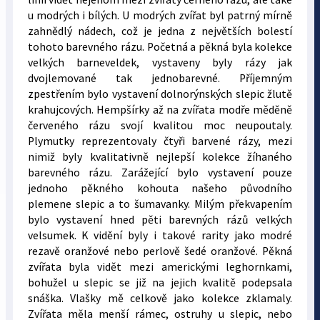
u modrých i bílých. U modrých zvířat byl patrný mírně
zahnědlý nádech, což je jedna z největších bolestí
tohoto barevného rázu. Početná a pěkná byla kolekce
velkých barneveldek, vystaveny byly rázy jak
dvojlemované tak jednobarevné. Příjemným
zpestřením bylo vystavení dolnorýnských slepic žlutě
krahujcových. Hempšírky až na zvířata modře měděně
červeného rázu svojí kvalitou moc neupoutaly.
Plymutky reprezentovaly čtyři barvené rázy, mezi
nimiž byly kvalitativně nejlepší kolekce žíhaného
barevného rázu. Zarážející bylo vystavení pouze
jednoho pěkného kohouta našeho původního
plemene slepic a to šumavanky. Milým překvapením
bylo vystavení hned pěti barevných rázů velkých
velsumek. K vidění byly i takové rarity jako modré
rezavě oranžové nebo perlově šedé oranžové. Pěkná
zvířata byla vidět mezi americkými leghornkami,
bohužel u slepic se již na jejich kvalitě podepsala
snáška. Vlašky mě celkově jako kolekce zklamaly.
Zvířata měla menší rámec, ostruhy u slepic, nebo