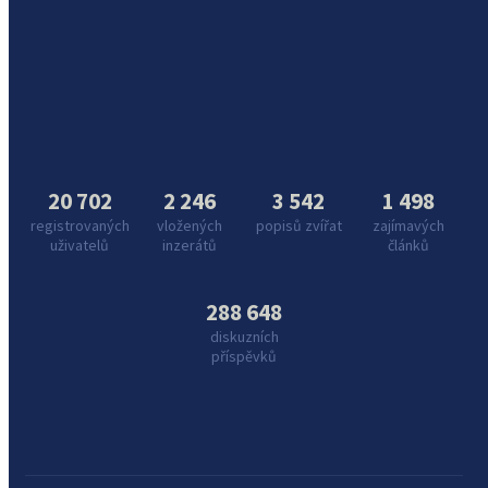
20 702
2 246
3 542
1 498
registrovaných
vložených
popisů zvířat
zajímavých
uživatelů
inzerátů
článků
288 648
diskuzních
příspěvků