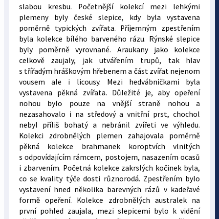
slabou kresbu. Početnější kolekcí mezi lehkými
plemeny byly české slepice, kdy byla vystavena
poměrně typických zvířata. Příjemným zpestřením
byla kolekce bílého barveného rázu. Rýnské slepice
byly poměrně vyrovnané. Araukany jako kolekce
celkově zaujaly, jak utvářením trupů, tak hlav
s třířadým hráškovým hřebenem a část zvířat nejenom
vousem ale i licousy. Mezi hedvábničkami byla
vystavena pěkná zvířata. Důležité je, aby opeření
nohou bylo pouze na vnější straně nohou a
nezasahovalo i na středový a vnitřní prst, chochol
nebyl příliš bohatý a nebránil zvířeti ve výhledu.
Kolekci zdrobnělých plemen zahajovala poměrně
pěkná kolekce brahmanek koroptvích vlnitých
s odpovídajícím rámcem, postojem, nasazením ocasů
i zbarvením. Početná kolekce zakrslých kočinek byla,
co se kvality týče dosti různorodá. Zpestřením bylo
vystavení hned několika barevných rázů v kadeřavé
formě opeření. Kolekce zdrobnělých australek na
první pohled zaujala, mezi slepicemi bylo k vidění