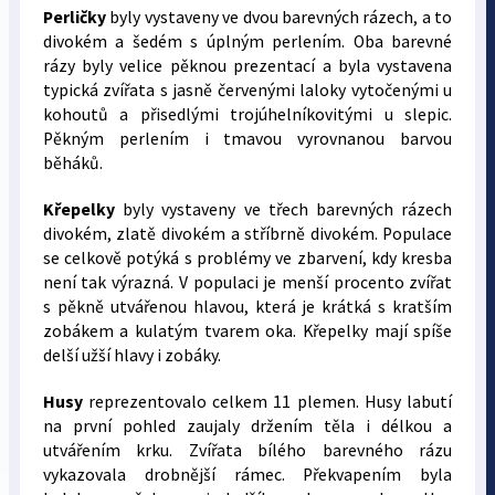
Perličky
byly vystaveny ve dvou barevných rázech, a to
divokém a šedém s úplným perlením. Oba barevné
rázy byly velice pěknou prezentací a byla vystavena
typická zvířata s jasně červenými laloky vytočenými u
kohoutů a přisedlými trojúhelníkovitými u slepic.
Pěkným perlením i tmavou vyrovnanou barvou
běháků.
Křepelky
byly vystaveny ve třech barevných rázech
divokém, zlatě divokém a stříbrně divokém. Populace
se celkově potýká s problémy ve zbarvení, kdy kresba
není tak výrazná. V populaci je menší procento zvířat
s pěkně utvářenou hlavou, která je krátká s kratším
zobákem a kulatým tvarem oka. Křepelky mají spíše
delší užší hlavy i zobáky.
Husy
reprezentovalo celkem 11 plemen. Husy labutí
na první pohled zaujaly držením těla i délkou a
utvářením krku. Zvířata bílého barevného rázu
vykazovala drobnější rámec. Překvapením byla