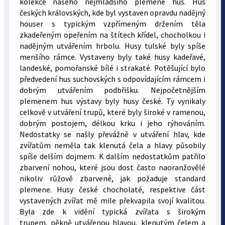
kolekce našeho nejmladšího plemene hus. Hus
českých královských, kde byl vystaven opravdu nadějný
houser s typickým vzpřímeným držením těla
zkadeřeným opeřením na štítech křídel, chocholkou i
nadějným utvářením hrbolu. Husy tulské byly spíše
menšího rámce. Vystaveny byly také husy kadeřavé,
landeské, pomořanské bílé i strakaté. Potěšující bylo
předvedení hus suchovských s odpovídajícím rámcem i
dobrým utvářením podbřišku. Nejpočetnějším
plemenem hus výstavy byly husy české. Ty vynikaly
celkově v utváření trupů, které byly široké v ramenou,
dobrým postojem, délkou krku i jeho rýhováním.
Nedostatky se našly převážně v utváření hlav, kde
zvířatům neměla tak klenutá čela a hlavy působily
spíše delším dojmem. K dalším nedostatkům patřilo
zbarvení nohou, které jsou dost často naoranžovělé
nikoliv růžově zbarvené, jak požaduje standard
plemene. Husy české chocholaté, respektive část
vystavených zvířat mě mile překvapila svojí kvalitou.
Byla zde k vidění typická zvířata s širokým
trupem, pěkně utvářenou hlavou, klenutým čelem a