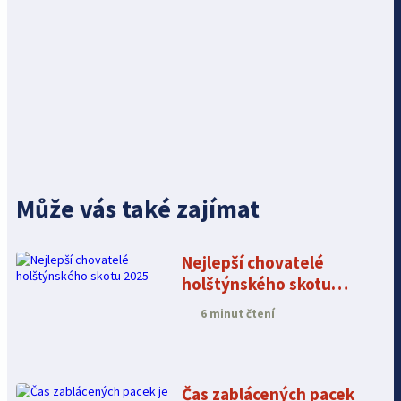
Může vás také zajímat
Nejlepší chovatelé
holštýnského skotu
2025
6 minut čtení
Čas zablácených pacek