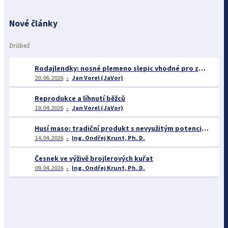
Nové články
Drůbež
Rodajlendky: nosné plemeno slepic vhodné pro začátečníky
20.06.2026
Jan Vorel (JaVor)
Reprodukce a líhnutí běžců
19.04.2026
Jan Vorel (JaVor)
Husí maso: tradiční produkt s nevyužitým potenciálem
14.04.2026
Ing. Ondřej Krunt, Ph. D.
Česnek ve výživě brojlerových kuřat
09.04.2026
Ing. Ondřej Krunt, Ph. D.