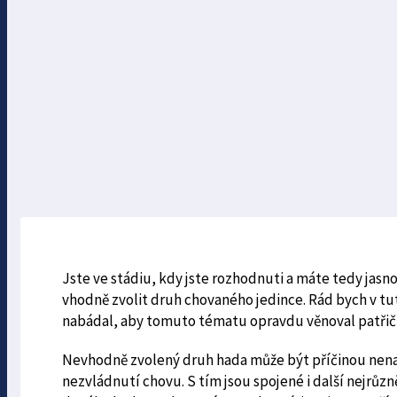
Jste ve stádiu, kdy jste rozhodnuti a máte tedy jasno
vhodně zvolit druh chovaného jedince. Rád bych v tut
nabádal, aby tomuto tématu opravdu věnoval patřičn
Nevhodně zvolený druh hada může být příčinou nenap
nezvládnutí chovu. S tím jsou spojené i další nejrůz