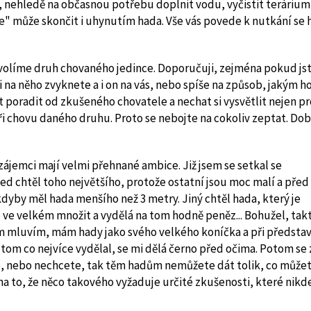
, nehledě na občasnou potřebu doplnit vodu, vyčistit terárium
" může skončit i uhynutím hada. Vše vás povede k nutkání se 
volíme druh chovaného jedince. Doporučuji, zejména pokud js
i na něho zvyknete a i on na vás, nebo spíše na způsob, jakým h
 poradit od zkušeného chovatele a nechat si vysvětlit nejen p
ři chovu daného druhu. Proto se nebojte na cokoliv zeptat. Dob
ájemci mají velmi přehnané ambice. Již jsem se setkal se
d chtěl toho největšího, protože ostatní jsou moc malí a před
yby měl hada menšího než 3 metry. Jiný chtěl hada, který je
e ve velkém množit a vydělá na tom hodně peněz... Bohužel, tak
em mluvím, mám hady jako svého velkého koníčka a při představ
a tom co nejvíce vydělal, se mi dělá černo před očima. Potom se 
cete, nebo nechcete, tak těm hadům nemůžete dát tolik, co může
na to, že něco takového vyžaduje určité zkušenosti, které nikd