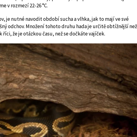
me v rozmezí 22-26 °C.
je nutné navodit období sucha a vlhka, jak to mají ve své
ný odchov. Množení tohoto druhu hada je určitě obtížnější než
 říci, že je otázkou času, než se dočkáte vajíček.