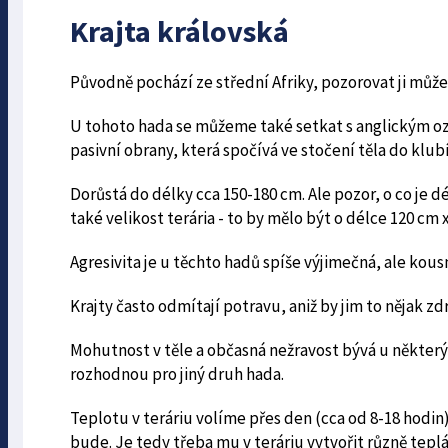
Krajta královská
Původně pochází ze střední Afriky, pozorovat ji můž
U tohoto hada se můžeme také setkat s anglickým o
pasivní obrany, která spočívá ve stočení těla do klub
Dorůstá do délky cca 150-180 cm. Ale pozor, o co je d
také velikost terária - to by mělo být o délce 120 cm 
Agresivita je u těchto hadů spíše výjimečná, ale kous
Krajty často odmítají potravu, aniž by jim to nějak z
Mohutnost v těle a občasná nežravost bývá u někter
rozhodnou pro jiný druh hada.
Teplotu v teráriu volíme přes den (cca od 8-18 hodin) 
bude. Je tedy třeba mu v teráriu vytvořit různě tep