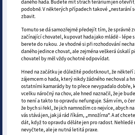
daného hada. Budete mít strach terárium jen otevřít
podobně. V některých případech takové „nestarání se
zbavit.
Tomuto se dá samozřejmě předejít tím, že správně z
začínající chovatel, kupovat hada jako mládě - lépe s
berete do rukou. Je vhodné si při rozhodování nechat
daného jedince chovat, ale zejména veškerá úskalí p
chovatel by měl vždy ochotně odpovídat.
Hned na začátku je důležité podotknout, že někteří z
zájemcem o hada, který nikdy žádného nechoval a hne
ostatními kamarády by to přece nevypadalo dobře, kd
vcelku náročný na chov, ale hned naznačil, že je bud
to není a takto to opravdu nefunguje. Sám vím, o č
že bych si řekl, že jich namnožím co nejvíce, abych n
vás stává jen, jak já rád říkám, „množírna“. A ať ch
dát, když to opravdu děláte jen pro radost. Nehledě 
nevyčtete, ale je nutná letitá praxe.