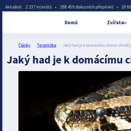
Aktuálně:
2 237 inzerátů
•
288 459 diskuzních příspěvků
•
20 68
Domů
Zvířata
Články
Teraristika
Jaký had je k domácímu chovu vhodn
Jaký had je k domácímu 