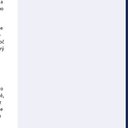
 a
ho
te
o
roč
rý
to
ě,
z
te
e