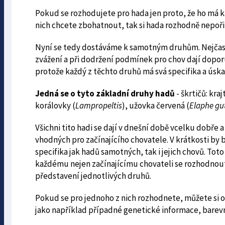
Pokud se rozhodujete pro hada jen proto, že ho má 
nich chcete zbohatnout, tak si hada rozhodně nepoři
Nyní se tedy dostáváme k samotným druhům. Nejčastěji
zvážení a při dodržení podmínek pro chov dají doporu
protože každý z těchto druhů má svá specifika a úskal
Jedná se o tyto základní druhy hadů
- škrtičů: kraj
korálovky (
Lampropeltis
), užovka červená (
Elaphe gu
Všichni tito hadi se dají v dnešní době vcelku dobře
vhodných pro začínajícího chovatele. V krátkosti by by
specifika jak hadů samotných, tak i jejich chovů. To
každému nejen začínajícímu chovateli se rozhodnout, 
představení jednotlivých druhů.
Pokud se pro jednoho z nich rozhodnete, můžete si o 
jako například případné genetické informace, barevné 