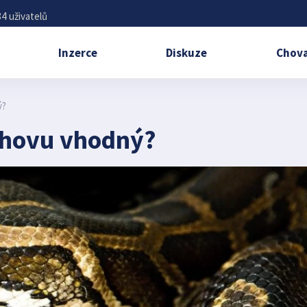
4 uživatelů
Inzerce
Diskuze
Chova
ý?
chovu vhodný?