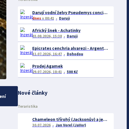
Darují vodní želvy Pseudemys concinna floridana hieroglyphica
dnes
v 00:41
Daruji
Africký šnek - Achatinky
03.08.2026, 15:38
Daruji
Epicrates cenchria alvarezi - Argentine Rainbow Boa
31.07.2026, 16:47
Dohodou
Prodej Agamek
29.07.2026, 18:41
500 Kč
Nové články
ení
Teraristika
Chameleon třírohý (Jacksonův) a jeho chov
30.07.2026
Jan Vorel (JaVor)