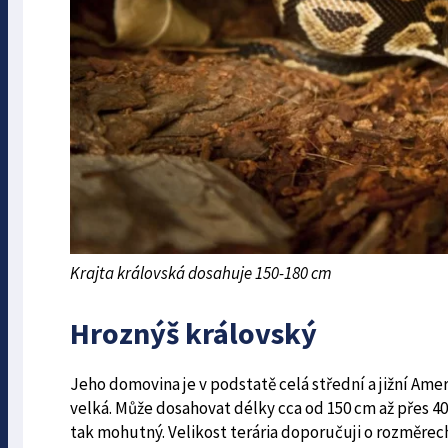
Krajta královská dosahuje 150-180 cm
Hroznýš královský
Jeho domovina je v podstatě celá střední a jižní Amer
velká. Může dosahovat délky cca od 150 cm až přes 400
tak mohutný. Velikost terária doporučuji o rozměrech