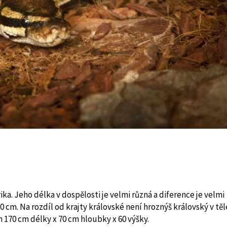
ika. Jeho délka v dospělosti je velmi různá a diference je velmi
 cm. Na rozdíl od krajty královské není hroznýš královský v těl
 170 cm délky x 70 cm hloubky x 60 výšky.