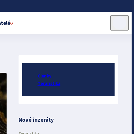
telé
Články
Teraristika
Nové inzeráty
Teraristika