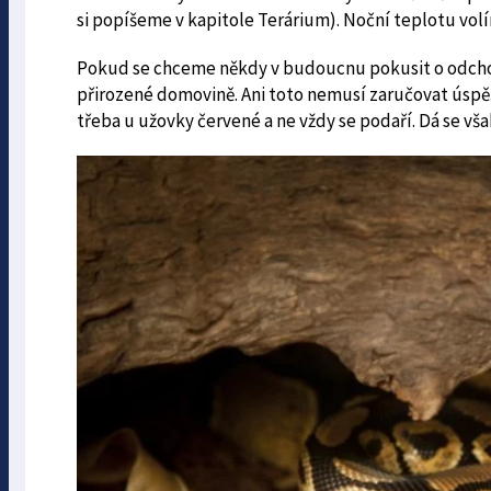
si popíšeme v kapitole Terárium). Noční teplotu volí
Pokud se chceme někdy v budoucnu pokusit o odchov, 
přirozené domovině. Ani toto nemusí zaručovat úspěš
třeba u užovky červené a ne vždy se podaří. Dá se však