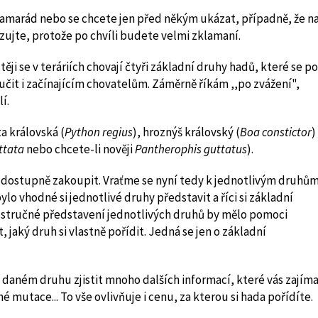
kamarád nebo se chcete jen před někým ukázat, případně, že n
zujte, protože po chvíli budete velmi zklamaní.
 se v teráriích chovají čtyři základní druhy hadů, které se po
čit i začínajícím chovatelům. Záměrně říkám ,,po zvážení",
í.
ta královská (
Python regius
), hroznýš královský (
Boa constictor
)
ttata
nebo chcete-li nověji
Pantherophis guttatus
).
 a dostupně zakoupit. Vraťme se nyní tedy k jednotlivým druhů
lo vhodné si jednotlivé druhy představit a říci si základní
to stručné představení jednotlivých druhů by mělo pomoci
jaký druh si vlastně pořídit. Jedná se jen o základní
daném druhu zjistit mnoho dalších informací, které vás zajíma
mutace... To vše ovlivňuje i cenu, za kterou si hada pořídíte.