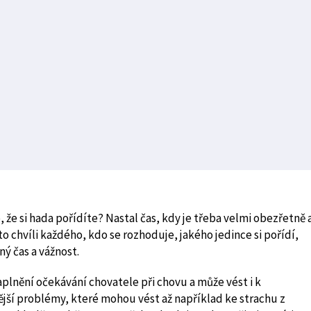
, že si hada pořídíte? Nastal čas, kdy je třeba velmi obezřetně 
o chvíli každého, kdo se rozhoduje, jakého jedince si pořídí,
ý čas a vážnost.
lnění očekávání chovatele při chovu a může vést i k
nější problémy, které mohou vést až například ke strachu z