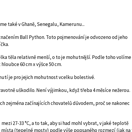
eme také v Ghaně, Senegalu, Kamerunu...
značením Ball Python. Toto pojmenování je odvozeno od jeho
íčka.
élka těla relativně menší, o to je mohutnější. Podle toho volíme
x hloubce 60 cm x výšce 50 cm.
nutí je pro jejich mohutnost vcelku bolestivé.
dravotně uškodilo. Není výjimkou, když třeba 4 měsíce nežerou.
ých zejména začínajících chovatelů důvodem, proč se nakonec
mezi 27-33 °C, a to tak, aby si had mohl vybrat, v jaké teplotě
lá místa (tepelné mosty) podle výše popsaného rozmezí (jak na 