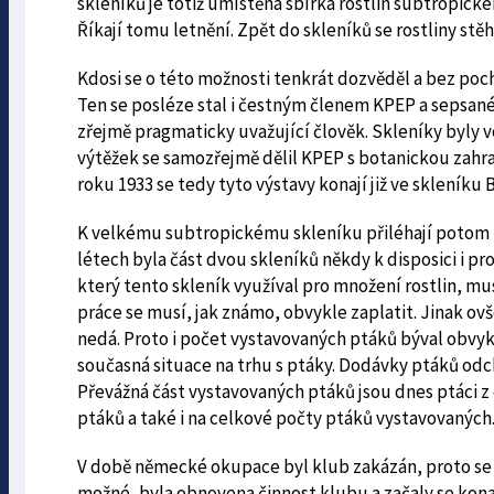
skleníků je totiž umístěna sbírka rostlin subtropické
Říkají tomu letnění. Zpět do skleníků se rostliny stěhu
Kdosi se o této možnosti tenkrát dozvěděl a bez poch
Ten se posléze stal i čestným členem KPEP a sepsané 
zřejmě pragmaticky uvažující člověk. Skleníky byly v
výtěžek se samozřejmě dělil KPEP s botanickou zahrad
roku 1933 se tedy tyto výstavy konají již ve skleníku
K velkému subtropickému skleníku přiléhají potom men
létech byla část dvou skleníků někdy k disposici i 
který tento skleník využíval pro množení rostlin, mus
práce se musí, jak známo, obvykle zaplatit. Jinak ov
nedá. Proto i počet vystavovaných ptáků býval obvykl
současná situace na trhu s ptáky. Dodávky ptáků odch
Převážná část vystavovaných ptáků jsou dnes ptáci z d
ptáků a také i na celkové počty ptáků vystavovaných
V době německé okupace byl klub zakázán, proto se n
možné, byla obnovena činnost klubu a začaly se konat 