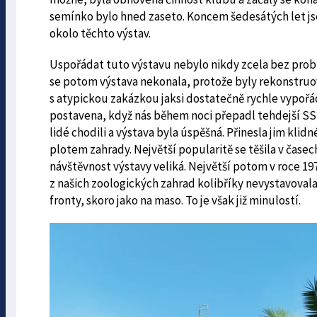
semínko bylo hned zaseto. Koncem šedesátých let jsem
okolo těchto výstav.
Uspořádat tuto výstavu nebylo nikdy zcela bez problé
se potom výstava nekonala, protože byly rekonstruov
s atypickou zakázkou jaksi dostatečně rychle vypořád
postavena, když nás během noci přepadl tehdejší SS
lidé chodili a výstava byla úspěšná. Přinesla jim klid
plotem zahrady. Největší popularitě se těšila v časec
návštěvnost výstavy veliká. Největší potom v roce 197
z našich zoologických zahrad kolibříky nevystavovala
fronty, skoro jako na maso. To je však již minulostí.