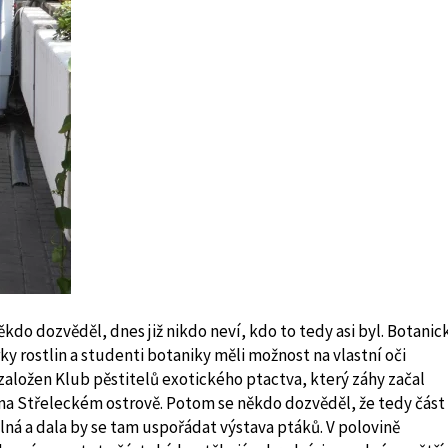
kdo dozvěděl, dnes již nikdo neví, kdo to tedy asi byl. Botanic
ky rostlin a studenti botaniky měli možnost na vlastní oči
l založen Klub pěstitelů exotického ptactva, který záhy začal
al na Střeleckém ostrově. Potom se někdo dozvěděl, že tedy část
olná a dala by se tam uspořádat výstava ptáků. V polovině