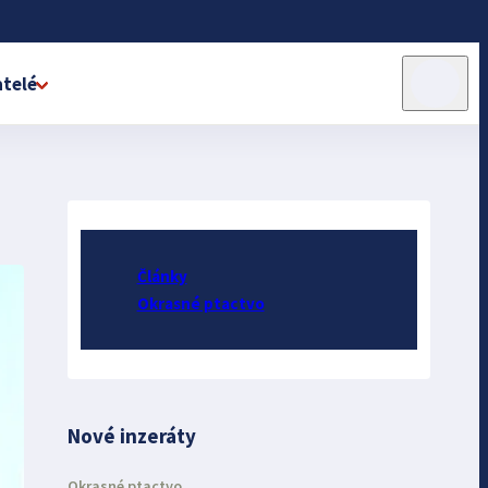
telé
Články
Okrasné ptactvo
Nové inzeráty
Okrasné ptactvo