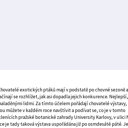
 Chovatelé exotických ptáků mají v podstatě po chovné sezoně 
čínají se rozhlížet, jak asi dopadla jejich konkurence. Nejlepší,
ě naladěnými lidmi. Za tímto účelem pořádají chovatelé výstavy, 
rou můžete v každém roce navštívit a podívat se, co je v tomto
enících pražské botanické zahrady University Karlovy, v ulici 
e je tady taková výstava uspořádána již po osmdesáté páté. J