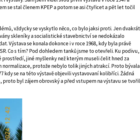
 se stal členem KPEP a potom se asi čtyřicet a pět let točil
mů, vždycky se vyskytlo něco, co bylo jaksi proti. Jen dvakrát
ány skleníky a socialistické stavebnictví se nedokázalo
at. Výstava se konala dokonce i v roce 1968, kdy byla právě
SR. Co s tím? Pod dohledem tanků jsme to otevřeli. Ku podivu,
né prostředí, jiné myšlenky než kterým museli čelit hned za
h normalizace, protože nebylo tolik jiných atrakcí. Proto bývala
7 kdy se na této výstavě objevili vystavovaní kolibříci. Žádná
, proto byl zájem obrovský a před vstupem na výstavu se tvoři