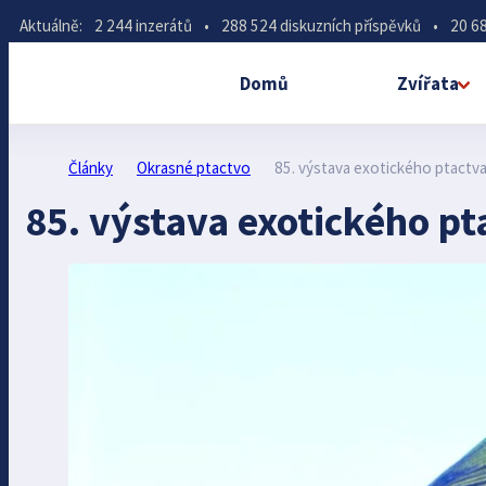
Aktuálně:
2 244 inzerátů
•
288 524 diskuzních příspěvků
•
20 68
Domů
Zvířata
Články
Okrasné ptactvo
85. výstava exotického ptactva
85. výstava exotického pt