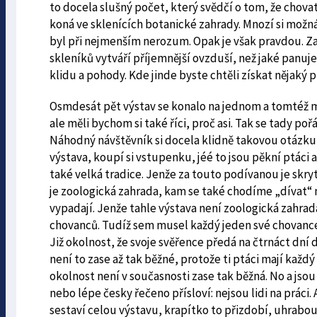
to docela slušný počet, který svědčí o tom, že chovate
koná ve sklenících botanické zahrady. Mnozí si možná
byl při nejmenším nerozum. Opak je však pravdou. Za
skleníků vytváří příjemnější ovzduší, než jaké panu
klidu a pohody. Kde jinde byste chtěli získat nějaký
Osmdesát pět výstav se konalo na jednom a tomtéž místě
ale měli bychom si také říci, proč asi. Tak se tady p
Náhodný návštěvník si docela klidně takovou otázku m
výstava, koupí si vstupenku, jéé to jsou pěkní ptáci 
také velká tradice. Jenže za touto podívanou je skryt
je zoologická zahrada, kam se také chodíme „dívat“ n
vypadají. Jenže tahle výstava není zoologická zahrada
chovanců. Tudíž sem musel každý jeden své chovance
Již okolnost, že svoje svěřence předá na čtrnáct dní 
není to zase až tak běžné, protože ti ptáci mají každý
okolnost není v současnosti zase tak běžná. No a jsou 
nebo lépe česky řečeno přísloví: nejsou lidi na práci.
sestaví celou výstavu, krapítko to přizdobí, uhrabou