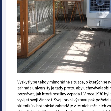
Vyskytly se tehdy mimořádné situace, o kterých se ně
zahrada univerzity je tady proto, aby uchovávala sbír
poznávat, jak které rostliny vypadají. V roce 1930 by
vyvíjet svojí činnost. Svojí první výstavu pak pořád
skleníků v botanické zahradě je v letních měsících v