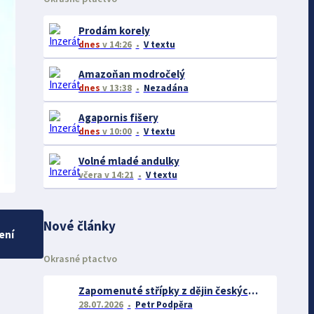
Prodám korely
dnes
v 14:26
V textu
Amazoňan modročelý
dnes
v 13:38
Nezadána
Agapornis fišery
dnes
v 10:00
V textu
Volné mladé andulky
včera
v 14:21
V textu
Nové články
ení
Okrasné ptactvo
Zapomenuté střípky z dějin českých exotářů - 3.část
28.07.2026
Petr Podpěra