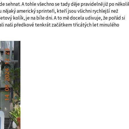
e sehnat. A tohle všechno se tady děje pravidelně již po několi
 nějaký americký sprinteři, kteří jsou všichni rychlejší než
ový kolík, je na bíle dni. A to mě docela udivuje, že pořád si
li naši předkové tenkrát začátkem třicátých let minulého