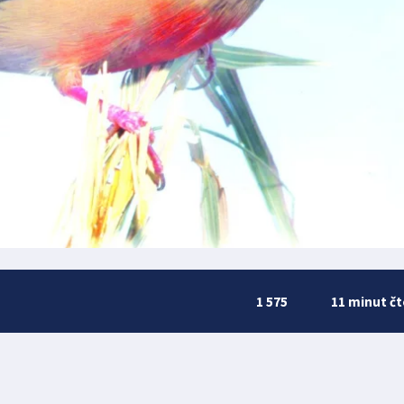
1 575
11 minut čt