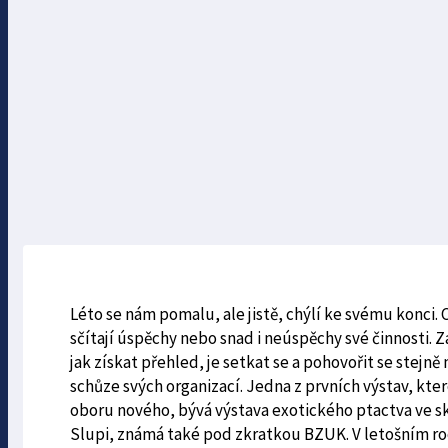
Léto se nám pomalu, ale jistě, chýlí ke svému konci.
sčítají úspěchy nebo snad i neúspěchy své činnosti. Za
jak získat přehled, je setkat se a pohovořit se stejn
schůze svých organizací. Jedna z prvních výstav, kte
oboru nového, bývá výstava exotického ptactva ve skl
Slupi, známá také pod zkratkou BZUK. V letošním roc