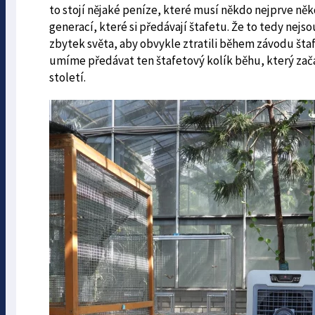
to stojí nějaké peníze, které musí někdo nejprve někd
generací, které si předávají štafetu. Že to tedy nejsou
zbytek světa, aby obvykle ztratili během závodu štafet
umíme předávat ten štafetový kolík běhu, který zača
století.