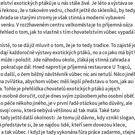
lství exotických ptáků je u nás stále živé. Je léto a výstava se
 řeknou, že v takovém vedru, chodit ještě do skleníků, by ted
hrada se starými stromy je však stinná a moderní vybavení
je venku. V rozžhaveném centru velkoměsta je to příjemná oáza
 přehled o tom, jak to vlastně s tím chovatelstvím vůbec vypadá
, to se dá již mluvit o tom, že je to tedy tradice. To zajisté j
ořádají každoročně výstavy exotických ptáků, no a co jako má být
ůže i položit. Jde náhodou okolo, zláká jej stinná zahrada a
a pokračuje dál. Hned naproti je příjemná restaurace U Trajců,
o další, o čem běžný návštěvník vůbec nic ani netuší. Něco jiné
a zvířátka, abychom vůbec měli lepší představu o tom, jak asi
. Tohle je přehlídka chovatelů exotických ptáků a jejich
 osobně doručit, což je dnes svým způsobem jeho osobní oběť.
do péče někoho jiného, je v první řadě otázkou jeho důvěry, ale
 svojí cenu, která nebývá většinou až tak malá. Také tato
tady ještě další okolnosti. Je tomu již dávno, kdy vznikl slogan
 A představte si, že se najdou lidé, kteří sem dovezou klece,
 a tak vůbec. I když je tady vykonána fůra práce zadarmo, stejn