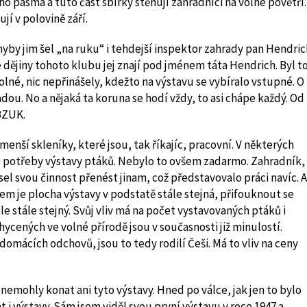
ho pásma a tuto část sbírky stěhují zahradníci na volné povětří.
jí v polovině září.
yby jim šel „na ruku“ i tehdejší inspektor zahrady pan Hendric
dějiny tohoto klubu jej znají pod jménem táta Hendrich. Byl t
olné, nic nepřinášely, kdežto na výstavu se vybíralo vstupné. O
ou. No a nějaká ta koruna se hodí vždy, to asi chápe každý. Od
 BZUK.
ší skleníky, které jsou, tak říkajíc, pracovní. V některých
pro potřeby výstavy ptáků. Nebylo to ovšem zadarmo. Zahradník,
el svou činnost přenést jinam, což představovalo práci navíc. A
šem je plocha výstavy v podstatě stále stejná, přifouknout se
e stále stejný. Svůj vliv má na počet vystavovaných ptáků i
ycených ve volné přírodě jsou v současnosti již minulostí.
omácích odchovů, jsou to tedy rodilí Češi. Má to vliv na ceny
.
emohly konat ani tyto výstavy. Hned po válce, jak jen to bylo
i výstavy. Sám jsem viděl svou první výstavu v roce 1947 a