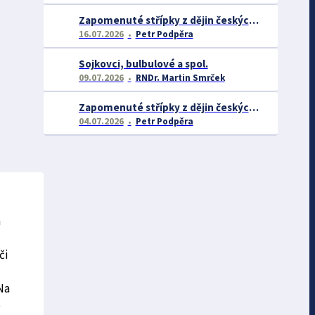
Zapomenuté střípky z dějin českých exotářů - 2.část
16.07.2026
Petr Podpěra
Sojkovci, bulbulové a spol.
09.07.2026
RNDr. Martin Smrček
Zapomenuté střípky z dějin českých exotářů
04.07.2026
Petr Podpěra
a
či
Na
e