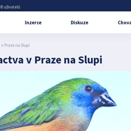
8 uživatelů
Inzerce
Diskuze
Chova
 v Praze na Slupi
actva v Praze na Slupi