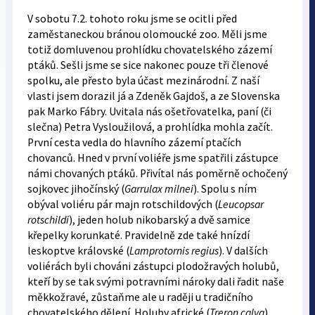
V sobotu 7.2. tohoto roku jsme se ocitli před
zaměstaneckou bránou olomoucké zoo. Měli jsme
totiž domluvenou prohlídku chovatelského zázemí
ptáků. Sešli jsme se sice nakonec pouze tři členové
spolku, ale přesto byla účast mezinárodní. Z naší
vlasti jsem dorazil já a Zdeněk Gajdoš, a ze Slovenska
pak Marko Fábry. Uvitala nás ošetřovatelka, paní (či
slečna) Petra Vysloužilová, a prohlídka mohla začít.
První cesta vedla do hlavního zázemí ptačích
chovanců. Hned v první voliéře jsme spatřili zástupce
námi chovaných ptáků. Přivítal nás poměrně ochočený
sojkovec jihočínský (
Garrulax milnei
). Spolu s ním
obýval voliéru pár majn rotschildových (
Leucopsar
rotschildi
), jeden holub nikobarský a dvě samice
křepelky korunkaté. Pravidelně zde také hnízdí
leskoptve královské (
Lamprotornis regius
). V dalších
voliérách byli chováni zástupci plodožravých holubů,
kteří by se tak svými potravními nároky dali řadit naše
měkkožravé, zůstaňme ale u raději u tradičního
chovatelského dělení. Holuby africké (
Treron calva
)