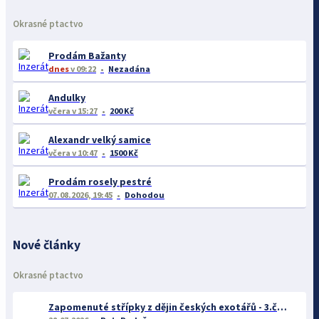
Okrasné ptactvo
Prodám Bažanty
dnes
v 09:22
Nezadána
Andulky
včera
v 15:27
200 Kč
Alexandr velký samice
včera
v 10:47
1500 Kč
Prodám rosely pestré
07.08.2026, 19:45
Dohodou
Nové články
Okrasné ptactvo
Zapomenuté střípky z dějin českých exotářů - 3.část