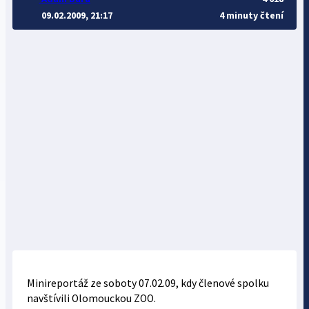
09.02.2009, 21:17
4 minuty čtení
Minireportáž ze soboty 07.02.09, kdy členové spolku
navštívili Olomouckou ZOO.