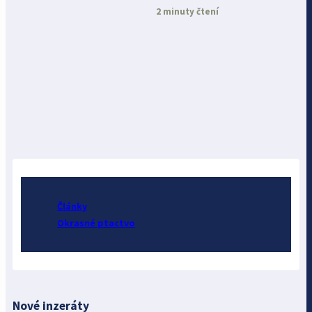
2 minuty čtení
Články
Okrasné ptactvo
Nové inzeráty