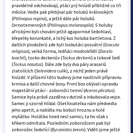
pravidelně odchovávají, ptáci prý hnízdí přibližně co tři
měsíce. Vedle pak přebýval pár holubů královských
(
Ptilinopus regina
), a ještě dále pár holubů
černotemenných (
Ptilinopus melanospila
). S holuby
africkými byli chováni ještě agapornisé šedohlaví,
křepelky korunkaté, a lichý kus holuba bartletova. Z
dalších plodožerů zde byli loskutáci posvátní (
Gracula
religiosa
), velká forma, ledňáci modrokřídlí (
Dacelo
leachii
), tocko deckenův (
Tockus deckeni
) a tokové šedí
(
Tockus nasutus
). Dále zde byly dva páry arasariů
zlatolících (
Selenidera culik
), z nichž jeden právě
hnízdil. V přízemí této budovy jsme navštivili přípravnu
krmiva a další chovné boxy. První box obývali opravdu
majestátní ptáci - zoborožci temní (
Aceros plicatus
).
Samice byla právě zazděna v dutině a inkubovala vejce.
Samec ji vzorně hlídal. Ošetřovatelka nám předvedla
jeho apetit, a nabídla mu bobuli hroznu a holé
myšátko. Holátko hned nesl samici, ta ho však s
křikem odmítala. Posledním zoborožcem pak byl
zoborožec šedolící (
Bycanistes brevis
). Viděli jsme ještě