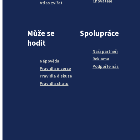
Chovatelé
Atlas zvířat
Může se
Spolupráce
hodit
Naši partneři
Reklama
Nápověda
Podpořte nás
Pravidla inzerce
Pravidla diskuze
Pravidla chatu