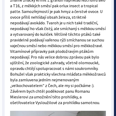
známé značky krmiv. Z granulí například Nutribird Beo
a T16, z měkkých směsí pak orlux insect a tropical
patte. Samozřejmostí je pak hmyz a čerstvé ovoce. U
ovoce příliš nehlídají obsah železa, striktně
nepodávají avokádo. Tvaroh je u nich také tradiční,
nepodávají ho však čistý, ale smíchaný s měkkou směsí
a vytvarovaný do kuliček. Většině těchto ptáků také
pravidelně podávají vařenou rýži smíchanou se suchou
vaječnou směsí nebo měkkou směsí pro měkkožravé.
Vitamínové přípravky pak plodožravým ptákům
nepodávají. Pro nás velice dobrou zprávou pak bylo
ujištění, že zoologické zahrady, včetně olomoucké,
opravdu chtějí spolupracovat s námi soukromníky.
Bohužel však prakticky všechna mláďata měkkožravců
byla zamluvena jedním nejmenovaným
„velkochovatelem" z Čech, ale my si počkáme :).
Závěrem bych chtěl poděkovat panu Romanu
Mieslerovi za umožnění této prohlídky, a
ošetřovatelce Vysloužilové za prohlídku samotnou.