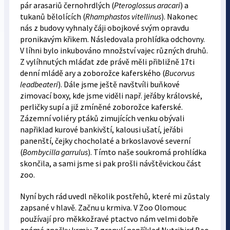
pár arasariů černohrdlých (
Pteroglossus aracari
) a
tukanů bělolících (
Rhamphastos vitellinus
). Nakonec
nás z budovy vyhnaly čáji obojkové svým opravdu
pronikavým křikem. Následovala prohlídka odchovny.
V líhni bylo inkubováno množství vajec různých druhů.
Z vylíhnutých mláďat zde právě měli přibližně 17ti
denní mládě ary a zoborožce kaferského (
Bucorvus
leadbeateri
). Dále jsme ještě navštvíli buňkové
zimovací boxy, kde jsme viděli např. jeřáby královské,
perličky supí a již zmíněné zoborožce kaferské.
Zázemní voliéry ptáků zimujících venku obývali
napřiklad kurové bankivští, kalousi ušatí, jeřábi
panenští, čejky chocholaté a brkoslavové severní
(
Bombycilla garrulus
). Tímto naše soukromá prohlídka
skončila, a sami jsme si pak prošli návštěvickou část
zoo.
Nyní bych rád uvedl několik postřehů, které mi zůstaly
zapsané v hlavě. Začnu u krmiva. V Zoo Olomouc
používají pro měkkožravé ptactvo nám velmi dobře