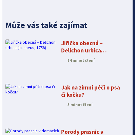
Může vás také zajímat
Jiřička obecná –
Delichon urbica
(Linnaeus, 1758)
14 minut čtení
Jak na zimní péči o psa
či kočku?
5 minut čtení
Porody prasnic v