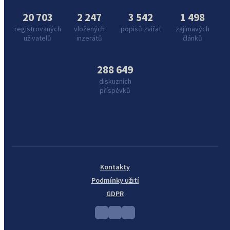
20 703
2 247
3 542
1 498
registrovaných
vložených
popisů zvířat
zajímavých
uživatelů
inzerátů
článků
288 649
diskuzních
příspěvků
Kontakty
Podmínky užití
GDPR