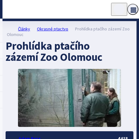
Články
Okrasné ptactvo
Prohlídka ptačího zázemí Zoo
Olomouc
Prohlídka ptačího
zázemí Zoo Olomouc
Adam Bura
4 618