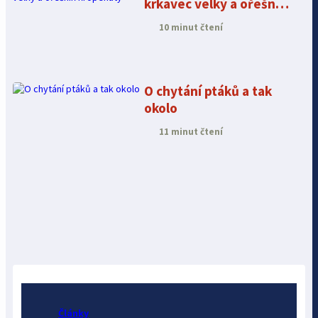
krkavec velký a ořešník
kropenatý
10 minut čtení
O chytání ptáků a tak
okolo
11 minut čtení
Články