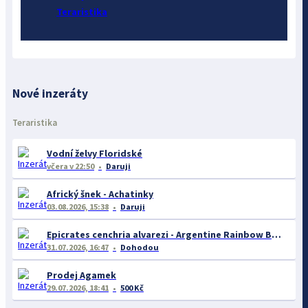
Teraristika
Nové inzeráty
Teraristika
Vodní želvy Floridské
včera
v 22:50
Daruji
Africký šnek - Achatinky
03.08.2026, 15:38
Daruji
Epicrates cenchria alvarezi - Argentine Rainbow Boa
31.07.2026, 16:47
Dohodou
Prodej Agamek
29.07.2026, 18:41
500 Kč