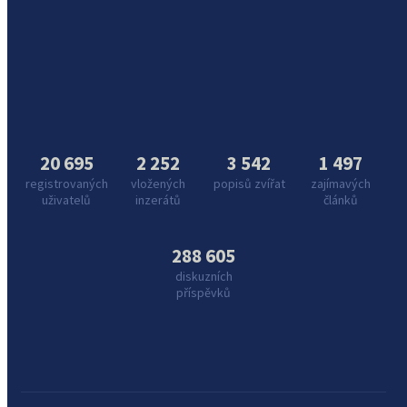
20 695
2 252
3 542
1 497
registrovaných
vložených
popisů zvířat
zajímavých
uživatelů
inzerátů
článků
288 605
diskuzních
příspěvků