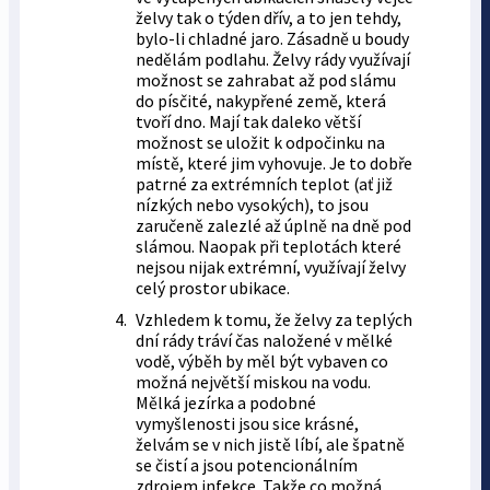
želvy tak o týden dřív, a to jen tehdy,
bylo-li chladné jaro. Zásadně u boudy
nedělám podlahu. Želvy rády využívají
možnost se zahrabat až pod slámu
do písčité, nakypřené země, která
tvoří dno. Mají tak daleko větší
možnost se uložit k odpočinku na
místě, které jim vyhovuje. Je to dobře
patrné za extrémních teplot (ať již
nízkých nebo vysokých), to jsou
zaručeně zalezlé až úplně na dně pod
slámou. Naopak při teplotách které
nejsou nijak extrémní, využívají želvy
celý prostor ubikace.
Vzhledem k tomu, že želvy za teplých
dní rády tráví čas naložené v mělké
vodě, výběh by měl být vybaven co
možná největší miskou na vodu.
Mělká jezírka a podobné
vymyšlenosti jsou sice krásné,
želvám se v nich jistě líbí, ale špatně
se čistí a jsou potencionálním
zdrojem infekce. Takže co možná