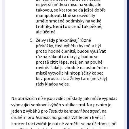
největší mělkou mísu na vodu, ale
takovou, se kterou se dá ještě dobře
manipulovat. Mně se osvědčily
umělohmotné podmisky na velké
truhlíky. Není to sice až tak pěkné,
ale účelné.
Želvy rády překonávají různé
překážky, část výběhu by měla být
proto hodně členitá, budou využívat
různá zákoutí a úkryty, budou se
prostě cítit lépe, než jen na pouhé
rovině. Také je vhodné na osluněném
místě vytvořit hlinitopísčitý kopec
bez porostu trav. Želvy tam (ne vždy)
rády kladou vejce.
Na obrázcích níže jsou vidět příklady, jak může vypadat
vyhovující venkovní výběh s ubikacemi. Na prvním je
jeden z výběhů pro
Testudo hermanni boettgeri
, na
druhém pro
Testudo marginata
. Vzhledem k větší
koncentraci zvířat je nutné zaměřit se na účelnost, při