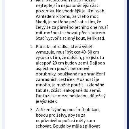
nejteplejší a nejosluněnější části
pozemku. Nejvhodnější je jižní svah.
Vzhledem k tomu, že všeho moc
škodí, je potřeba počítat s tím, že
želvy se za parného letního dne musí
mít možnost schovat před sluncem.
Stačí vytvořit stinný kout, keřík atd.
Plůtek - ohrádka, která výběh
vymezuje, musí být cca 40-60 cm
vysoká s tím, že dalších, pro jistotu
alespoň 20 cm bude v zemi. Dají se s
úspěchem použít betonové
obrubníky, používané na ohraničení
zahradních cestiček. Možností je
mnoho, je možné použít i skleněné
tabule, zčásti zakopané do země.
Fantazii se meze nekladou, důležitý
je výsledek.
Zařízení výběhu musí mít ubikaci,
boudu pro želvy, aby se za
nepříznivého počasí měly kam
schovat. Bouda by měla splňovat