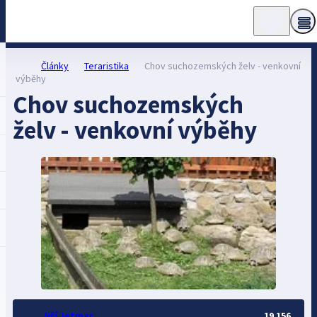
Články
Teraristika
Chov suchozemských želv - venkovní
výběhy
Chov suchozemských
želv - venkovní výběhy
Jiří Jetmar
19 156