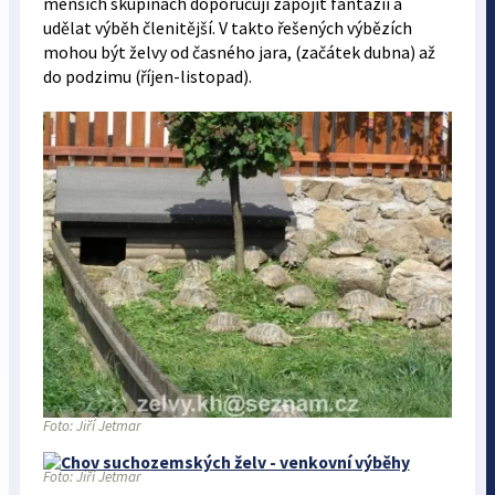
menších skupinách doporučuji zapojit fantazii a
udělat výběh členitější. V takto řešených výbězích
mohou být želvy od časného jara, (začátek dubna) až
do podzimu (říjen-listopad).
Foto: Jiří Jetmar
Foto: Jiří Jetmar