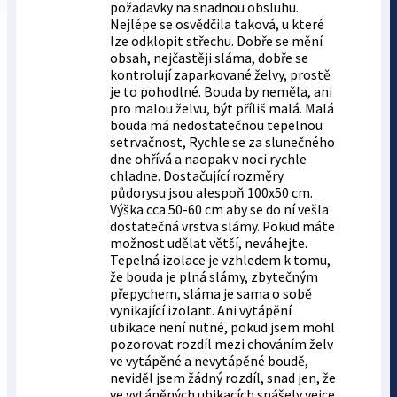
požadavky na snadnou obsluhu.
Nejlépe se osvědčila taková, u které
lze odklopit střechu. Dobře se mění
obsah, nejčastěji sláma, dobře se
kontrolují zaparkované želvy, prostě
je to pohodlné. Bouda by neměla, ani
pro malou želvu, být příliš malá. Malá
bouda má nedostatečnou tepelnou
setrvačnost, Rychle se za slunečného
dne ohřívá a naopak v noci rychle
chladne. Dostačující rozměry
půdorysu jsou alespoň 100x50 cm.
Výška cca 50-60 cm aby se do ní vešla
dostatečná vrstva slámy. Pokud máte
možnost udělat větší, neváhejte.
Tepelná izolace je vzhledem k tomu,
že bouda je plná slámy, zbytečným
přepychem, sláma je sama o sobě
vynikající izolant. Ani vytápění
ubikace není nutné, pokud jsem mohl
pozorovat rozdíl mezi chováním želv
ve vytápěné a nevytápěné boudě,
neviděl jsem žádný rozdíl, snad jen, že
ve vytápěných ubikacích snášely vejce