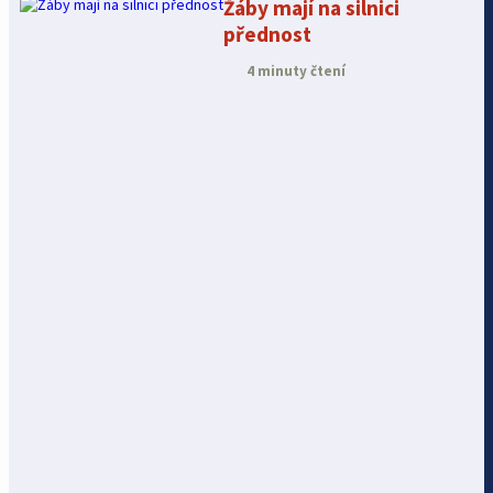
Žáby mají na silnici
přednost
4 minuty čtení