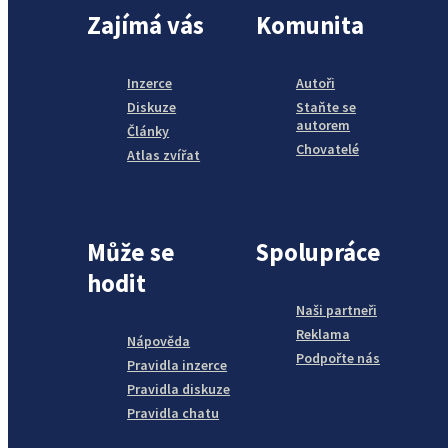
Zajímá vás
Komunita
Inzerce
Autoři
Diskuze
Staňte se
autorem
Články
Chovatelé
Atlas zvířat
Může se
Spolupráce
hodit
Naši partneři
Reklama
Nápověda
Podpořte nás
Pravidla inzerce
Pravidla diskuze
Pravidla chatu