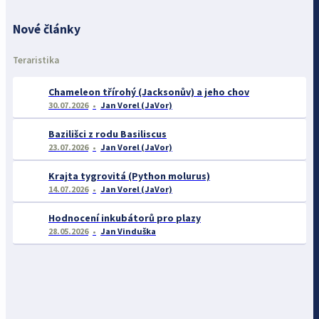
Nové články
Teraristika
Chameleon třírohý (Jacksonův) a jeho chov
30.07.2026
Jan Vorel (JaVor)
Bazilišci z rodu Basiliscus
23.07.2026
Jan Vorel (JaVor)
Krajta tygrovitá (Python molurus)
14.07.2026
Jan Vorel (JaVor)
Hodnocení inkubátorů pro plazy
28.05.2026
Jan Vinduška