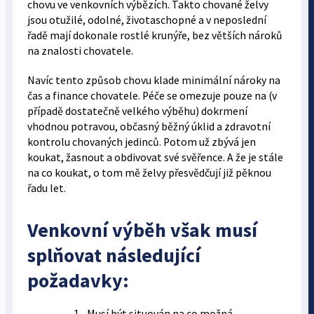
chovu ve venkovních výbězích. Takto chované želvy
jsou otužilé, odolné, životaschopné a v neposlední
řadě mají dokonale rostlé krunýře, bez větších nároků
na znalosti chovatele.
Navíc tento způsob chovu klade minimální nároky na
čas a finance chovatele. Péče se omezuje pouze na (v
případě dostatečně velkého výběhu) dokrmení
vhodnou potravou, občasný běžný úklid a zdravotní
kontrolu chovaných jedinců. Potom už zbývá jen
koukat, žasnout a obdivovat své svěřence. A že je stále
na co koukat, o tom mě želvy přesvědčují již pěknou
řadu let.
Venkovní výběh však musí
splňovat následující
požadavky:
Musí být situován na co možná