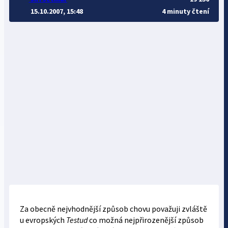
15.10.2007, 15:48
4 minuty čtení
Za obecně nejvhodnější způsob chovu považuji zvláště
u evropských
Testud
co možná nejpřirozenější způsob