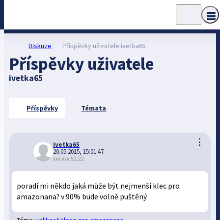
Diskuze
Příspěvky uživatele ivetka65
Příspěvky uživatele
ivetka65
Příspěvky
Témata
⋮
ivetka65
20.05.2015, 15:01:47
xxx.xxx.52.22
poradí mi někdo jaká může být nejmenší klec pro
amazonana? v 90% bude volně puštěný
Téma:
velikost klece pro amazonana