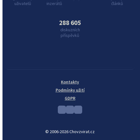
uživatelů
inzerátů
článků
288 605
diskuzních
příspěvků
Kontakty
Podmínky užití
GDPR
© 2006-2026 Chovzvirat.cz