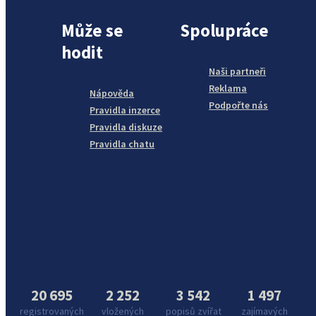
Může se
Spolupráce
hodit
Naši partneři
Reklama
Nápověda
Podpořte nás
Pravidla inzerce
Pravidla diskuze
Pravidla chatu
20 695
2 252
3 542
1 497
registrovaných
vložených
popisů zvířat
zajímavých