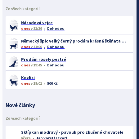
Ze všech kategorií
Násadová vejce
dnes
v 21:39
Dohodou
Německý špic velký černý prodám krásná štěňata s PP - rarita
dnes
v 21:00
Dohodou
Prodám rosely pestré
dnes
v 19:45
Dohodou
Kozlíci
dnes
v 18:01
500 Kč
Nové články
Ze všech kategorií
Sklípkan modravý - pavouk pro zkušené chovatele
včera
Jan Vorel (JaVor)