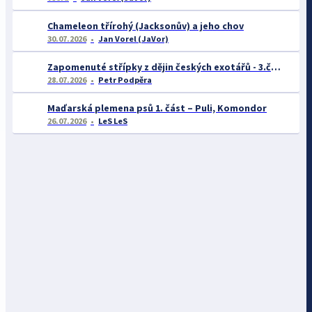
Chameleon třírohý (Jacksonův) a jeho chov
30.07.2026
Jan Vorel (JaVor)
Zapomenuté střípky z dějin českých exotářů - 3.část
28.07.2026
Petr Podpěra
Maďarská plemena psů 1. část – Puli, Komondor
26.07.2026
LeS LeS