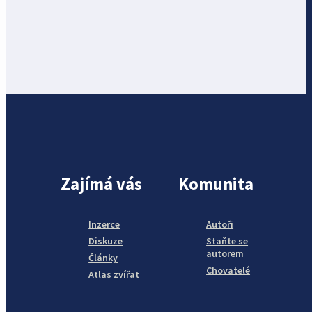
Zajímá vás
Komunita
Inzerce
Autoři
Diskuze
Staňte se
autorem
Články
Chovatelé
Atlas zvířat