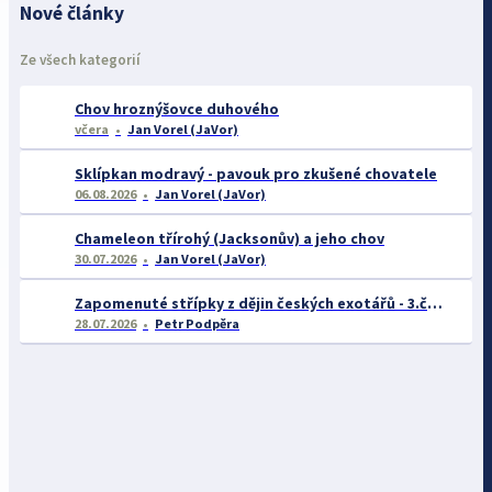
Nové články
Ze všech kategorií
Chov hroznýšovce duhového
včera
Jan Vorel (JaVor)
Sklípkan modravý - pavouk pro zkušené chovatele
06.08.2026
Jan Vorel (JaVor)
Chameleon třírohý (Jacksonův) a jeho chov
30.07.2026
Jan Vorel (JaVor)
Zapomenuté střípky z dějin českých exotářů - 3.část
28.07.2026
Petr Podpěra