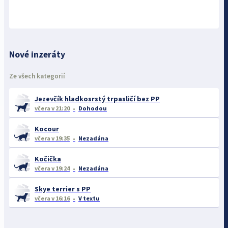
Nové inzeráty
Ze všech kategorií
Jezevčík hladkosrstý trpasličí bez PP
včera
v 21:20
Dohodou
Kocour
včera
v 19:35
Nezadána
Kočička
včera
v 19:24
Nezadána
Skye terrier s PP
včera
v 16:16
V textu