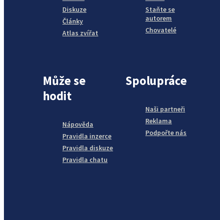
Diskuze
Staňte se
autorem
Články
Chovatelé
Atlas zvířat
Může se
Spolupráce
hodit
Naši partneři
Reklama
Nápověda
Podpořte nás
Pravidla inzerce
Pravidla diskuze
Pravidla chatu