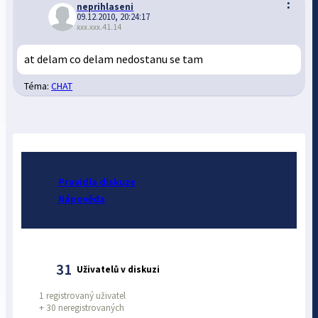
⋮
neprihlaseni
09.12.2010, 20:24:17
xxx.xxx.41.14
at delam co delam nedostanu se tam
Téma:
CHAT
Pravidla diskuze
Nápověda
31
Uživatelů v diskuzi
1 registrovaný uživatel
+
30 neregistrovaných