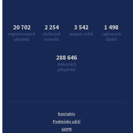
20 702
2 254
3 542
1 498
registrovaných
vložených
popisů zvířat
zajímavých
uživatelů
inzerátů
článků
288 646
diskuzních
příspěvků
Kontakty
Podmínky užití
GDPR