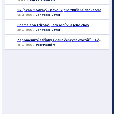
Sklípkan modravý - pavouk pro zkušené chovatele
06.08.2026
Jan Vorel (JaVor)
Chameleon třírohý (Jacksonův) a jeho chov
30.07.2026
Jan Vorel (JaVor)
Zapomenuté střípky z dějin českých exotářů - 3.část
28.07.2026
Petr Podpěra