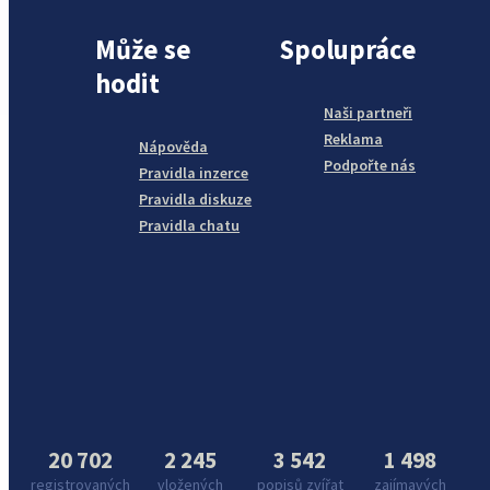
Může se
Spolupráce
hodit
Naši partneři
Reklama
Nápověda
Podpořte nás
Pravidla inzerce
Pravidla diskuze
Pravidla chatu
20 702
2 245
3 542
1 498
registrovaných
vložených
popisů zvířat
zajímavých