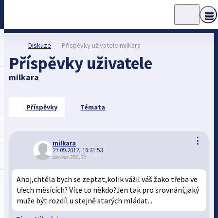
Diskuze
Příspěvky uživatele milkara
Příspěvky uživatele
milkara
Příspěvky
Témata
⋮
milkara
27.09.2012, 16:31:53
xxx.xxx.200.52
Ahoj,chtěla bych se zeptat,kolik vážil váš žako třeba ve
třech měsících? Víte to někdo?Jen tak pro srovnání,jaký
muže být rozdíl u stejně starých mládat...