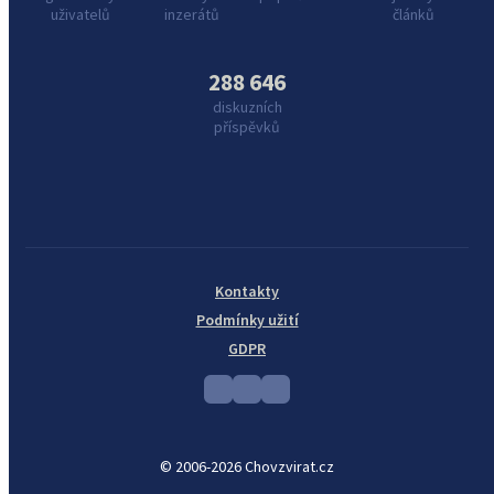
uživatelů
inzerátů
článků
288 646
diskuzních
příspěvků
Kontakty
Podmínky užití
GDPR
© 2006-2026 Chovzvirat.cz