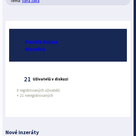
Téma:
Váha žaka
Pravidla diskuze
Nápověda
21
Uživatelů v diskuzi
0 registrovaných uživatelů
+
21 neregistrovaných
Nové inzeráty