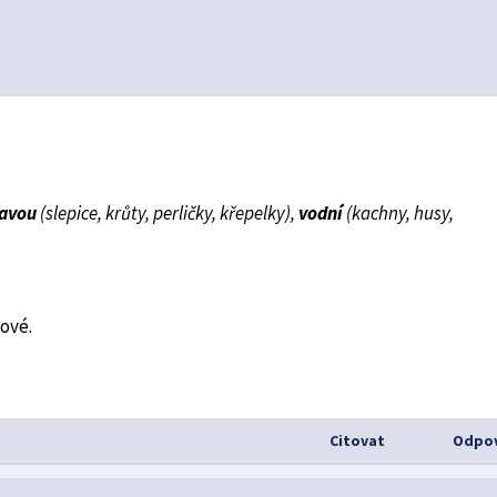
avou
(slepice, krůty, perličky, křepelky),
vodní
(kachny, husy,
uové.
Citovat
Odpov