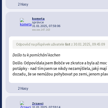
2 hlasy
kometa
správce
31.01.2025, 07:58:06
xxx.xxx.147.163
Odpověď na příspěvek uživatele
list
z 30.01.2025, 09:45:09
Došlo tu k pomíchání kachen
Došlo. Odpovídala jsem Bobče ve zkratce a byla až moc v
potápky - nad tím jsem se nikdy nezamýšlela, jaký mají
dozadu, že se nemůžou pohybovat po zemi, jenom plavat
2 hlasy
Zrzavci
31.01.2025, 07:59:14