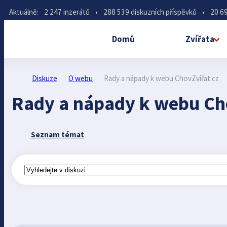
Aktuálně:
2 247 inzerátů
•
288 539 diskuzních příspěvků
•
20 69
Domů
Zvířata
Diskuze
O webu
Rady a nápady k webu ChovZvířat.cz
Rady a nápady k webu Ch
Seznam témat