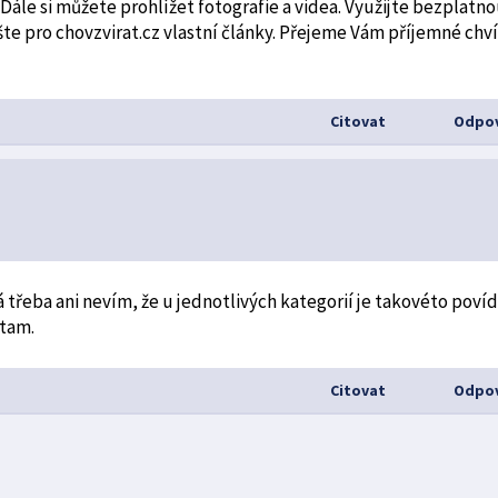
Dále si můžete prohlížet fotografie a videa. Využijte bezplatn
šte pro chovzvirat.cz vlastní články. Přejeme Vám příjemné chví
Citovat
Odpov
 třeba ani nevím, že u jednotlivých kategorií je takovéto povíd
 tam.
Citovat
Odpov