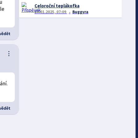
ou
Celoroční teplákofka
le
17.01.2025, 07:09
Buggyra
ědět
⋮
ání.
ědět