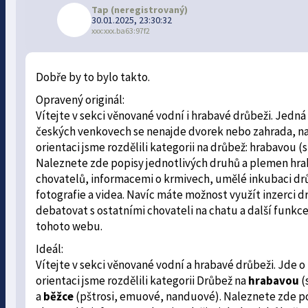
Tap
(neregistrovaný)
30.01.2025, 23:30:32
xxx:xxx.ba63:97f2
Dobře by to bylo takto.
Opravený originál:
Vítejte v sekci věnované vodní i hrabavé drůbeži. Jedná
českých venkovech se nenajde dvorek nebo zahrada, na 
orientaci jsme rozdělili kategorii na drůbež: hrabavou (s
Naleznete zde popisy jednotlivých druhů a plemen hra
chovatelů, informacemi o krmivech, umělé inkubaci dr
fotografie a videa. Navíc máte možnost využít inzerci d
debatovat s ostatními chovateli na chatu a další funkc
tohoto webu.
Ideál:
Vítejte v sekci věnované vodní a hrabavé drůbeži. Jde o
orientaci jsme rozdělili kategorii Drůbež na
hrabavou
(
a
běžce
(pštrosi, emuové, nanduové). Naleznete zde p