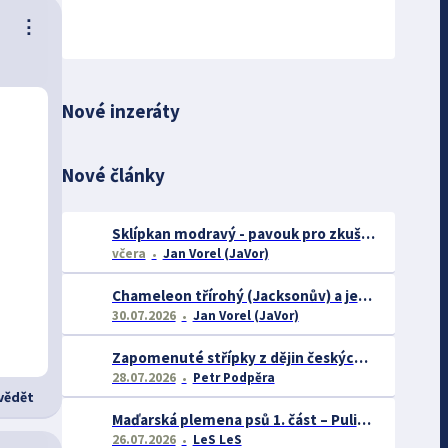
⋮
Nové inzeráty
Nové články
Sklípkan modravý - pavouk pro zkušené chovatele
včera
Jan Vorel (JaVor)
Chameleon třírohý (Jacksonův) a jeho chov
30.07.2026
Jan Vorel (JaVor)
Zapomenuté střípky z dějin českých exotářů - 3.část
28.07.2026
Petr Podpěra
ědět
Maďarská plemena psů 1. část – Puli, Komondor
26.07.2026
LeS LeS