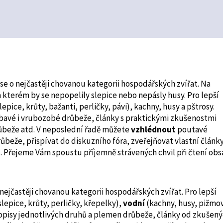
 se o nejčastěji chovanou kategorii hospodářských zvířat. Na
kterém by se nepopelily slepice nebo nepásly husy. Pro lepší
lepice, krůty, bažanti, perličky, pávi), kachny, husy a pštrosy.
bavé i vrubozobé drůbeže, články s praktickými zkušenostmi
ůbeže atd. V neposlední řadě můžete
vzhlédnout
poutavé
růbeže, přispívat do diskuzního fóra, zveřejňovat vlastní články
e. Přejeme Vám spoustu příjemně strávených chvil při čtení ob
 nejčastěji chovanou kategorii hospodářských zvířat. Pro lepší
slepice, krůty, perličky, křepelky),
vodní
(kachny, husy, pižmo
opisy jednotlivých druhů a plemen drůbeže, články od zkušen