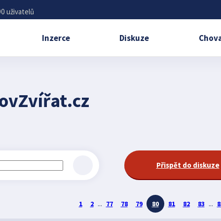
0 uživatelů
Inzerce
Diskuze
Chova
ovZvířat.cz
Přispět do diskuze
1
2
...
77
78
79
80
81
82
83
...
8