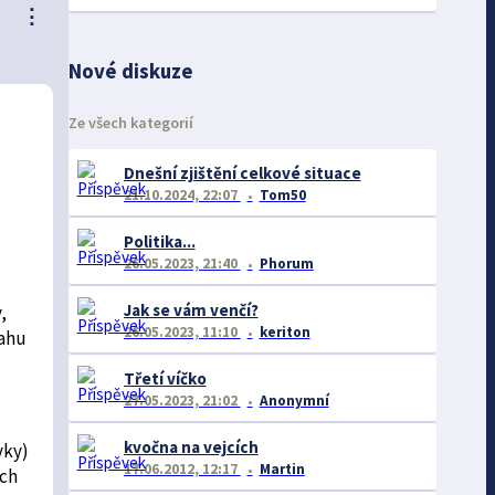
⋮
Nové diskuze
Ze všech kategorií
Dnešní zjištění celkové situace
21.10.2024, 22:07
Tom50
Politika...
26.05.2023, 21:40
Phorum
Jak se vám venčí?
,
26.05.2023, 11:10
keriton
sahu
Třetí víčko
27.05.2023, 21:02
Anonymní
kvočna na vejcích
vky)
17.06.2012, 12:17
Martin
ých