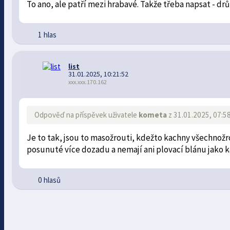
To ano, ale patří mezi hrabavé. Takže třeba napsat - dr
1 hlas
list
31.01.2025, 10:21:52
xxx.xxx.170.162
Odpověď na příspěvek uživatele
kometa
z 31.01.2025, 07:5
Je to tak, jsou to masožrouti, kdežto kachny všechnožro
posunuté více dozadu a nemají ani plovací blánu jako ka
0 hlasů