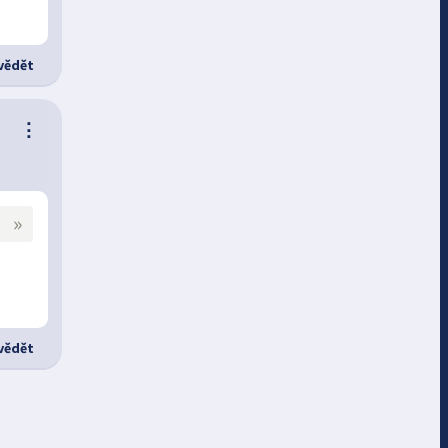
ědět
⋮
»
ědět