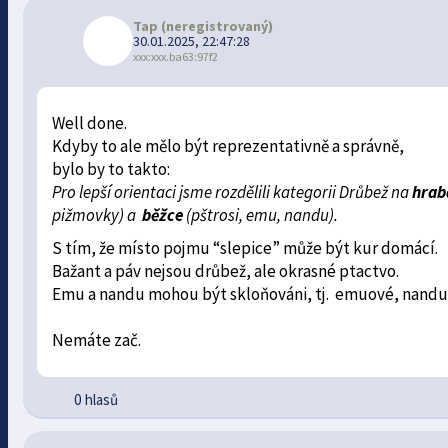
Tap
(neregistrovaný)
30.01.2025, 22:47:28
xxx:xxx.ba63:97f2
Well done.
Kdyby to ale mělo být reprezentativně a správně,
bylo by to takto:
Pro lepší orientaci jsme rozdělili kategorii Drůbež na
hrab
pižmovky) a
běžce
(pštrosi, emu, nandu).
S tím, že místo pojmu “slepice” může být kur domácí.
Bažant a páv nejsou drůbež, ale okrasné ptactvo.
Emu a nandu mohou být skloňováni, tj. emuové, nand
Nemáte zač.
0 hlasů