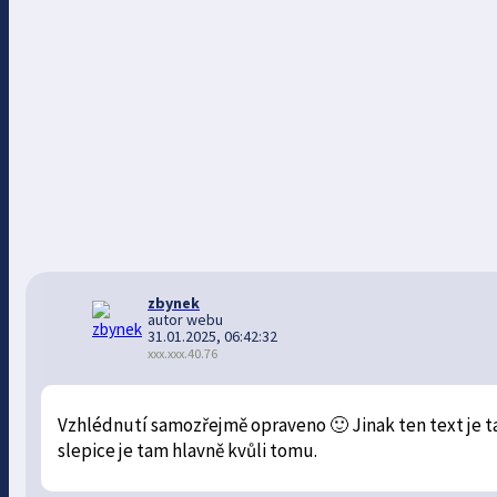
zbynek
autor webu
31.01.2025, 06:42:32
xxx.xxx.40.76
Vzhlédnutí samozřejmě opraveno 🙂 Jinak ten text je t
slepice je tam hlavně kvůli tomu.