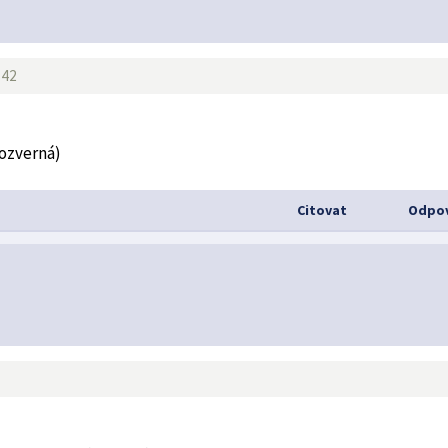
:42
rozverná)
Citovat
Odpov