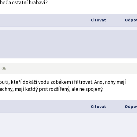
ůbež a ostatní hrabaví?
Citovat
Odpov
8:06
uti, kteří dokáží vodu zobákem i filtrovat. Ano, nohy mají
chny, mají každý prst rozšířený, ale ne spojený.
Citovat
Odpov