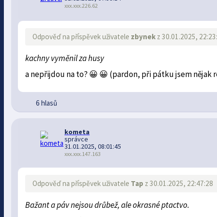
xxx.xxx.226.62
Odpověď na příspěvek uživatele
zbynek
z 30.01.2025, 22:23
kachny vyměnil za husy
a nepřijdou na to? 😀 😀 (pardon, při pátku jsem nějak 
6 hlasů
kometa
správce
31.01.2025, 08:01:45
xxx.xxx.147.163
Odpověď na příspěvek uživatele
Tap
z 30.01.2025, 22:47:28
Bažant a páv nejsou drůbež, ale okrasné ptactvo.