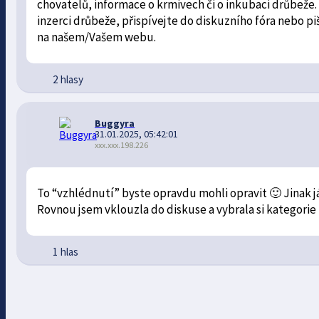
chovatelů, informace o krmivech či o inkubaci drůbeže. 
inzerci drůbeže, přispívejte do diskuzního fóra nebo pi
na našem/Vašem webu.
2 hlasy
Buggyra
31.01.2025, 05:42:01
xxx.xxx.198.226
To “vzhlédnutí” byste opravdu mohli opravit 🙂 Jinak já
Rovnou jsem vklouzla do diskuse a vybrala si kategorie
1 hlas