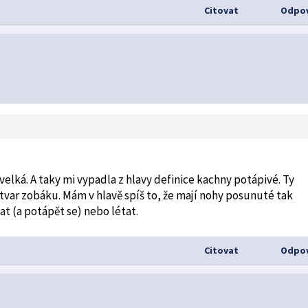
Citovat
Odpov
elká. A taky mi vypadla z hlavy definice kachny potápivé. Ty
 tvar zobáku. Mám v hlavě spíš to, že mají nohy posunuté tak
 (a potápět se) nebo létat.
Citovat
Odpov