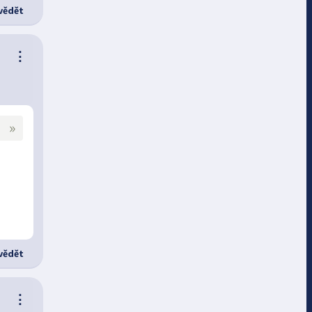
ědět
⋮
»
ědět
⋮