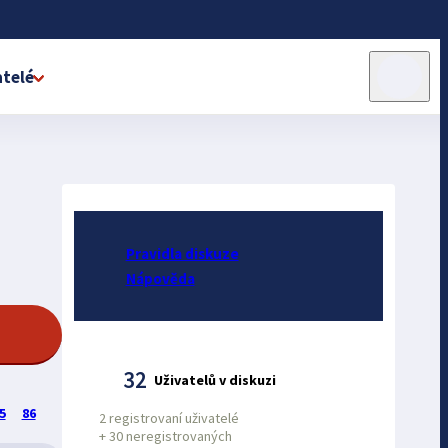
telé
Pravidla diskuze
Nápověda
32
Uživatelů v diskuzi
5
86
2 registrovaní uživatelé
+
30 neregistrovaných