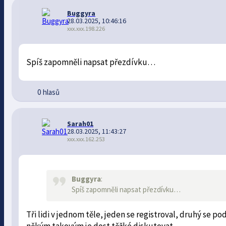
Buggyra
28.03.2025, 10:46:16
xxx.xxx.198.226
Spíš zapomněli napsat přezdívku…
0 hlasů
Sarah01
28.03.2025, 11:43:27
xxx.xxx.162.253
Buggyra
:
Spíš zapomněli napsat přezdívku…
Tři lidi v jednom těle, jeden se registroval, druhý se po
někým takovým je dost těžké diskutovat.