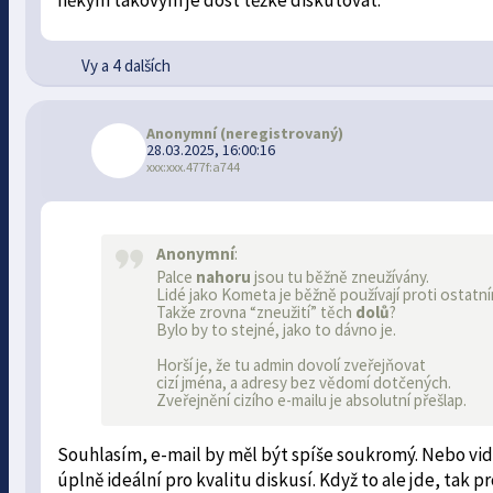
Vy a 4 dalších
Anonymní
(neregistrovaný)
28.03.2025, 16:00:16
xxx:xxx.477f:a744
Anonymní
:
Palce
nahoru
jsou tu běžně zneužívány.
Lidé jako Kometa je běžně používají proti ostatní
Takže zrovna “zneužití” těch
dolů
?
Bylo by to stejné, jako to dávno je.
Horší je, že tu admin dovolí zveřejňovat
cizí jména, a adresy bez vědomí dotčených.
Zveřejnění cizího e-mailu je absolutní přešlap.
Souhlasím, e-mail by měl být spíše soukromý. Nebo vi
úplně ideální pro kvalitu diskusí. Když to ale jde, tak p