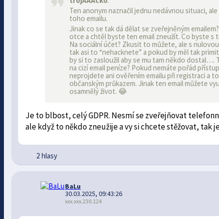
trojAAAcko
:
Ten anonym naznačil jednu nedávnou situaci, ale 
toho emailu.
Jinak co se tak dá dělat se zveřejněným emailem?
otce a chtěl byste ten email zneužít. Co byste s 
Na sociální účet? Zkusit to můžete, ale s nulovo
tak asi to “nehacknete” a pokud by měl tak primi
by si to zasloužil aby se mu tam někdo dostal…. To
na cizí email peníze? Pokud nemáte pořád přístup
neprojdete ani ověřením emailu při registraci a 
občanským průkazem. Jinak ten email můžete vyu
osamnělý život. 😂
Je to blbost, celý GDPR. Nesmí se zveřejňovat telefonní
ale když to někdo zneužije a vy si chcete stěžovat, tak 
2 hlasy
BaLu
30.03.2025, 09:43:26
xxx.xxx.230.124