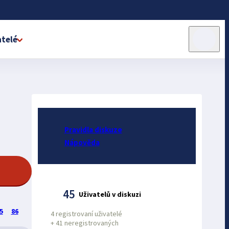
telé
Pravidla diskuze
Nápověda
45
Uživatelů v diskuzi
5
86
4 registrovaní uživatelé
+
41 neregistrovaných