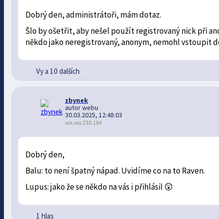
Dobrý den, administrátoři, mám dotaz.
Šlo by ošetřit, aby nešel použít registrovaný nick při
někdo jako neregistrovaný, anonym, nemohl vstoupit do
Vy a 10 dalších
zbynek
autor webu
30.03.2025, 12:48:03
xxx.xxx.230.164
Dobrý den,
Balu: to není špatný nápad. Uvidíme co na to Raven.
Lupus: jako že se někdo na vás i přihlásil 😲
1 hlas