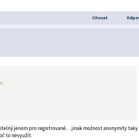
Citovat
Odpov
m.
ditelný jenom pro registrované… jinak možnost anonymity taky
roč to nevyužít.