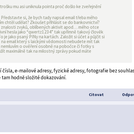
trošku mu asi uniknula pointa proč došlo ke zveřejnění
 Představte si, že bych tady napsal email třeba mého
tím chtěl udělat? Zkoušet přihlásit se do bankovnictví?
u znalosti zvyků, oblíbených aktivit apod… mého otce
tivní hesla jako “qwertz1234” tak upřímně takový člověk
 je jako psaný PINy na kartách. Založit si účet a půjčit si
 na email který s laickými vědomosti nebudete mít tak
to nemluvím o ověření osobně na pobočce či fotky s
žít maximálně tak na milostný zprávy pokud máte
 čísla, e-mailové adresy, fyzické adresy, fotografie bez souhla
je tam hodně složité dokazování.
Citovat
Odpov