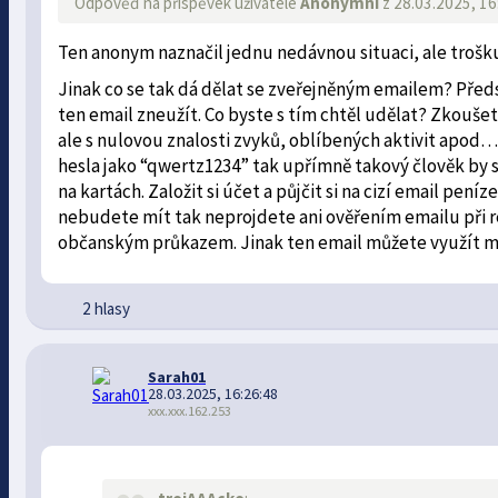
Odpověď na příspěvek uživatele
Anonymní
z 28.03.2025, 16
Ten anonym naznačil jednu nedávnou situaci, ale trošku
Jinak co se tak dá dělat se zveřejněným emailem? Předs
ten email zneužít. Co byste s tím chtěl udělat? Zkoušet
ale s nulovou znalosti zvyků, oblíbených aktivit apod…
hesla jako “qwertz1234” tak upřímně takový člověk by s
na kartách. Založit si účet a půjčit si na cizí email pe
nebudete mít tak neprojdete ani ověřením emailu při re
občanským průkazem. Jinak ten email můžete využít m
2 hlasy
Sarah01
28.03.2025, 16:26:48
xxx.xxx.162.253