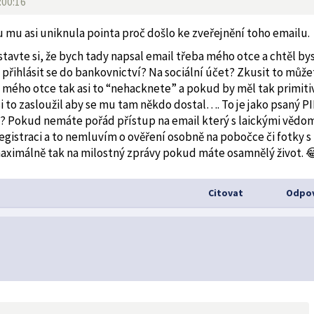
:00:16
 mu asi uniknula pointa proč došlo ke zveřejnění toho emailu.
tavte si, že bych tady napsal email třeba mého otce a chtěl by
 přihlásit se do bankovnictví? Na sociální účet? Zkusit to může
 mého otce tak asi to “nehacknete” a pokud by měl tak primiti
i to zasloužil aby se mu tam někdo dostal…. To je jako psaný P
níze? Pokud nemáte pořád přístup na email který s laickými vědo
gistraci a to nemluvím o ověření osobně na pobočce či fotky s
aximálně tak na milostný zprávy pokud máte osamnělý život. 
Citovat
Odpov