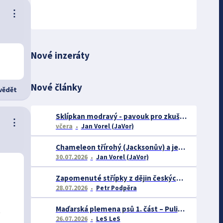
⋮
Nové inzeráty
Nové články
ědět
Sklípkan modravý - pavouk pro zkušené chovatele
⋮
včera
Jan Vorel (JaVor)
Chameleon třírohý (Jacksonův) a jeho chov
30.07.2026
Jan Vorel (JaVor)
Zapomenuté střípky z dějin českých exotářů - 3.část
28.07.2026
Petr Podpěra
Maďarská plemena psů 1. část – Puli, Komondor
S
26.07.2026
LeS LeS