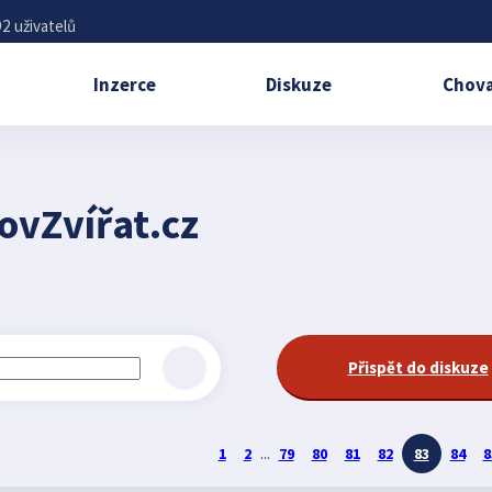
2 uživatelů
Inzerce
Diskuze
Chova
ovZvířat.cz
Přispět do diskuze
1
2
...
79
80
81
82
83
84
8