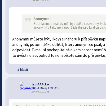
xxx.xxx.162.253
Anonymní
:
Souhlasím, e-mail by měl být spíše soukromý. Ne
anonymity taky není úplně ideální pro kvalitu disk
Anonymní můžete být, i když si nahoru k příspěvku nap
anonymů, potom těžko odlišit, který anonym co psal, 
odpovídat. E-mail si pochopitelně nikam napsat nemůže
to uvést nelze, pokud to nenapíšete sám do příspěvku,
5 hlasů
trojAAAcko
28.03.2025, 16:19:59
xxx.xxx.110.193