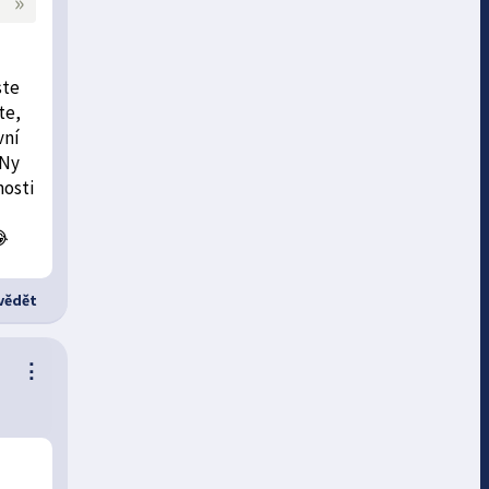
»
ste
te,
vní
INy
mosti
😂
ědět
⋮