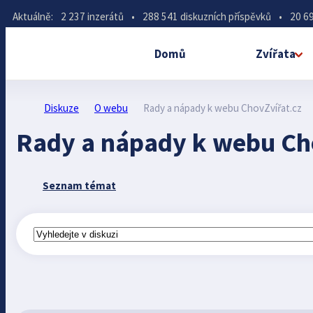
Aktuálně:
2 237 inzerátů
•
288 541 diskuzních příspěvků
•
20 69
Domů
Zvířata
Diskuze
O webu
Rady a nápady k webu ChovZvířat.cz
Rady a nápady k webu Ch
Seznam témat