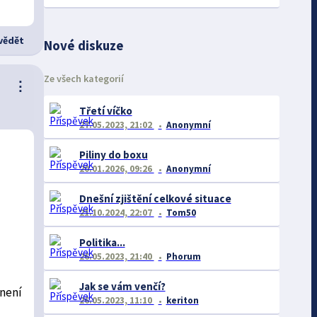
ědět
Nové diskuze
Ze všech kategorií
⋮
Třetí víčko
27.05.2023, 21:02
Anonymní
Piliny do boxu
20.01.2026, 09:26
Anonymní
Dnešní zjištění celkové situace
21.10.2024, 22:07
Tom50
Politika...
26.05.2023, 21:40
Phorum
Jak se vám venčí?
 není
26.05.2023, 11:10
keriton