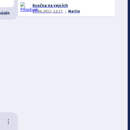
kvočna na vejcích
17.06.2012, 12:17
Martin
ědět
⋮