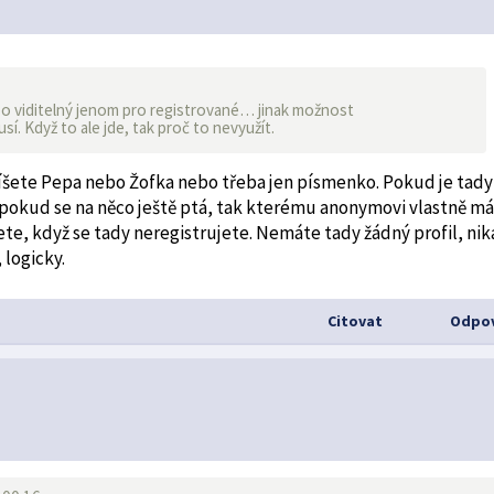
bo viditelný jenom pro registrované… jinak možnost
usí. Když to ale jde, tak proč to nevyužít.
íšete Pepa nebo Žofka nebo třeba jen písmenko. Pokud je tady
a pokud se na něco ještě ptá, tak kterému anonymovi vlastně 
te, když se tady neregistrujete. Nemáte tady žádný profil, ni
 logicky.
Citovat
Odpov