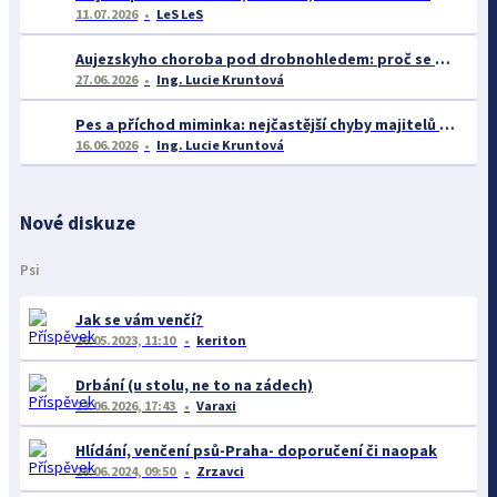
11.07.2026
LeS LeS
Aujezskyho choroba pod drobnohledem: proč se o ní nyní mluví více než dříve
27.06.2026
Ing. Lucie Kruntová
Pes a příchod miminka: nejčastější chyby majitelů a jak se jim vyhnout
16.06.2026
Ing. Lucie Kruntová
Nové diskuze
Psi
Jak se vám venčí?
26.05.2023, 11:10
keriton
Drbání (u stolu, ne to na zádech)
23.06.2026, 17:43
Varaxi
Hlídání, venčení psů-Praha- doporučení či naopak
28.06.2024, 09:50
Zrzavci