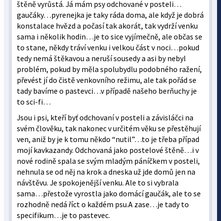
štěně vyrůstá. Já mám psy odchované v posteli…
gaučáky…pyrenejka je taky ráda doma, ale když je dobrá
konstalace hvězd a počasí tak akorát, tak vydrží venku
sama i několik hodin…je to sice vyjímečně, ale občas se
to stane, někdy tráví venku i velkou část v noci…pokud
tedy nemá štěkavou a neruší sousedy a asi by nebyl
problém, pokud by měla spolubydlu podobného ražení,
převést jí do čistě venkovního režimu, ale tak pořád se
tady bavíme o pastevci…v případě našeho berňuchy je
to sci-fi…
Jsou i psi, kteří byť odchovaní v posteli a závisláčci na
svém člověku, tak nakonec v určitém věku se přestěhují
ven, aniž by je k tomu někdo “nutil”…to je třeba případ
mojí kavkazandy. Odchovaná jako postelové štěně…i v
nové rodině spala se svým mladým páníčkem v posteli,
nehnula se od něj na krok a dneska už jde domů jen na
návštěvu. Je spokojenější venku. Ale to si vybrala
sama…přestože vyrostla jako domácí gaučák, ale to se
rozhodně nedá říct o každém psu.A zase…je tady to
specifikum…je to pastevec.