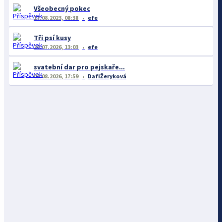
Všeobecný pokec
17.08.2023, 08:38
efe
Tři psí kusy
28.07.2026, 13:03
efe
svatební dar pro pejskaře...
03.08.2026, 17:59
DafiŽeryková