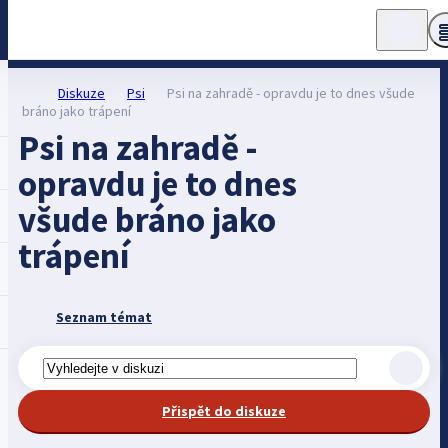
Diskuze
Psi
Psi na zahradě - opravdu je to dnes všude
bráno jako trápení
Psi na zahradě -
opravdu je to dnes
všude bráno jako
trápení
Seznam témat
Přispět do diskuze