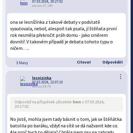
07.03.2024, 20:27:02
xxx.xxx.27.149
ona se lesnížínka z takové debaty v podstatě
vyautovala, neboť, alespoň tak psala, jí štěňata první
rok nesměla překročit práh domu - jako směrem
dovnitř. V takovém případě je debata tohoto typu o
ničem…..
Citovat
Odpovědět
3 hlasy
⋮
lesnizinka
07.03.2024, 22:07:10
xxx.xxx.94.74
Odpověď na příspěvek uživatele
hmn
z 07.03.2024,
20:27:02
No jistě, mohla jsem tady básnit o tom, jak se štěňátka
batolila po baráku, vždyť na sítě se dá nažvanit kde co.
Ale proč bych to dělala? Chtěla jsem psy na zahradu,