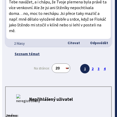
Tebe navážet, a i chápu, že Tvoje plemena byla právě ta
více venkovní. Ale že jsi ani štěníky nepochtívala
doma…no, moc to nechápu. Jsi přece taky mazlič a
např. mně dělalo vyloženě dobře u srdce, když se Flokáč
jako štěndo mi stočil v klíně nebo si lehl v posteli na
mě.
Citovat
Odpovědět
2 hlasy
Seznam témat
Na stránce:
1
2
3
4
Nepřihlášený uživatel
Jméno: