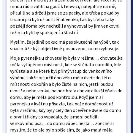
mnou rádi svalili na gauč k televizi, nalepili se na mě,
přitulili se a drželi jsme se za packy, ale třeba pokud by
ti samí psi byli už od štěňat venku, tak by třeba taky
později doma být nechtěli a vyhovoval by jim venkovní
režim a byli by spokojení a šťastní.
Myslím, že jedině pokud má pes skutečně na výběr, tak
snad může být objektivně posouzeno, co mu vyhovuje.
Moje pyrenejka u chovatelky byla v režimu… chovatelka
měla vytápěnou místnost, kde se štěňata narodila, kde
vyrůstala a ze které byl přímý vstup do venkovního
výběhu, takže od určitého věku měla dveře do této
místnosti dokořán a bylo čistě na nich, jestli budou
uvnitř a nebo venku, na noc brala chovatelka štěňata do
domu, aby je měla pod kontrolou. Když jsem si
pyrenejku v květnu přivezla, tak naše domácnost už
byla v režimu, kdy byly celý den otevřené dveře do domu
a první tři dny to vypadalo, že jsme si pořídili
venkovního psa… do domu vůbec nešla… zoětně si
myslím, že to ale bylo spíše tím, že jako malá měla