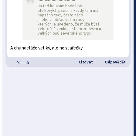
Já teď koukám hodně po
útulkových psech a každý tam má
napsáno tedy často něco
jiného….občas vidím i psy, u
kterých je uvedeno, že může být i
celoročně venku, je to především u
velkých psů severského typu.
A chundeláče veliký, ale ne stařečky
Citovat
Odpovědět
0 hlasů