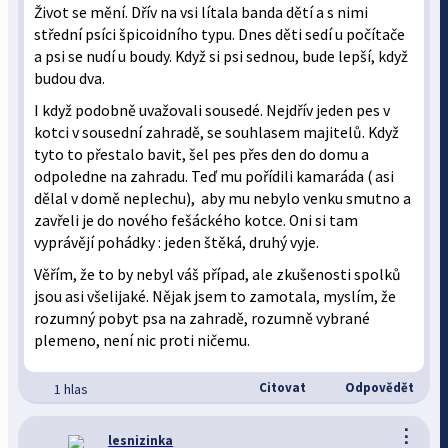
Život se mění. Dřív na vsi lítala banda dětí a s nimi
střední psíci špicoidního typu. Dnes děti sedí u počítače
a psi se nudí u boudy. Když si psi sednou, bude lepší, když
budou dva.
I když podobně uvažovali sousedé. Nejdřív jeden pes v
kotci v sousední zahradě, se souhlasem majitelů. Když
tyto to přestalo bavit, šel pes přes den do domu a
odpoledne na zahradu. Teď mu pořídili kamaráda ( asi
dělal v domě neplechu), aby mu nebylo venku smutno a
zavřeli je do nového fešáckého kotce. Oni si tam
vyprávějí pohádky : jeden štěká, druhý vyje.
Věřím, že to by nebyl váš případ, ale zkušenosti spolků
jsou asi všelijaké. Nějak jsem to zamotala, myslím, že
rozumný pobyt psa na zahradě, rozumně vybrané
plemeno, není nic proti ničemu.
Citovat
Odpovědět
1 hlas
⋮
lesnizinka