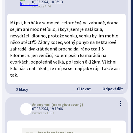
07.03.2024, 18:36:13
xxx.xxx.94.74
Mí psi, berňák a samojed, celoročně na zahradě, doma
se jim ani moc nelíbilo, i když jsem je nalákala,
nevydrželi dlouho, protože venku, venku by jim mohlo
něco utéct😉 Žádný kotec, volný pohyb na hektarové
zahradě, dvakrát denně prochajda, ráno cca 1.5
kilometru jen venčící, kolem psích kamarádů na
dvorkách, odpoledně velká, po lesích 6-12km. Všichni
kdo nás znali říkali, že mí psi se mají jak v ráji. Takže asi
tak.
Citovat
Odpovědět
2 hlasy
⋮
Anonymní
(neregistrovaný)
07.03.2024, 19:13:06
xxx.xxx.123.187
JanaJanaJanaJana
: