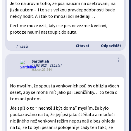
Je to na urovni toho, ze psa naucim na osetrovani, na
jizdu autem - i to se s velkou pravdepodobnosti bude
nekdy hodit. A i tak to mnozi lidi nedelaji…
Cert me muze vzit, kdyz se pes nevezme k vetovi,
protoze neumi nastoupit do auta.
Citovat
Odpovědět
7 hlasů
⋮
Sardullah
07.03.2024, 23:19:57
xxx.xxx.29.244
No myslím, že spousta venkovních psů by oblízla všech
deset, aby se mohli mít jako psi Lesnížínky… to teda o
tom ani potom.
Jde spíš o to “ nechtěli být doma” myslím, že bylo
poukazováno na to, že její psi jako štěňata a mlaďoši
nic jiného než venkovní režim nepoznali a bez ohledu
na to, že to byli pesani spokojení je tady ten fakt, že