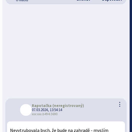
⋮
Rapotačka
(neregistrovaný)
07.03.2024, 13:54:14
xxx:xxx.b494:3690
Nevytrubovala bych, že bude na zahradě - myslím