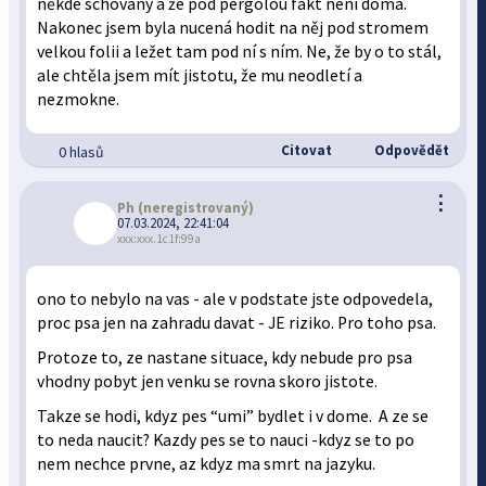
někde schovaný a že pod pergolou fakt není doma.
Nakonec jsem byla nucená hodit na něj pod stromem
velkou folii a ležet tam pod ní s ním. Ne, že by o to stál,
ale chtěla jsem mít jistotu, že mu neodletí a
nezmokne.
Citovat
Odpovědět
0 hlasů
⋮
Ph
(neregistrovaný)
07.03.2024, 22:41:04
xxx:xxx.1c1f:99a
ono to nebylo na vas - ale v podstate jste odpovedela,
proc psa jen na zahradu davat - JE riziko. Pro toho psa.
Protoze to, ze nastane situace, kdy nebude pro psa
vhodny pobyt jen venku se rovna skoro jistote.
Takze se hodi, kdyz pes “umi” bydlet i v dome. A ze se
to neda naucit? Kazdy pes se to nauci -kdyz se to po
nem nechce prvne, az kdyz ma smrt na jazyku.