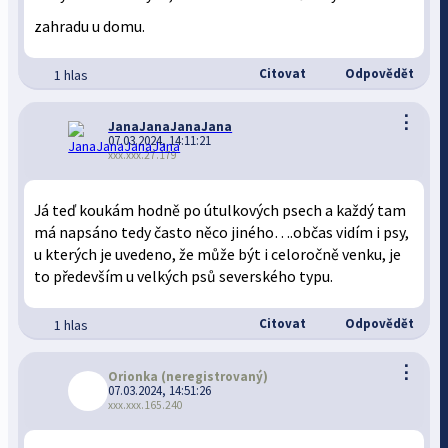
zahradu u domu.
Citovat
Odpovědět
1 hlas
⋮
JanaJanaJanaJana
07.03.2024, 14:11:21
xxx.xxx.27.179
Já teď koukám hodně po útulkových psech a každý tam
má napsáno tedy často něco jiného….občas vidím i psy,
u kterých je uvedeno, že může být i celoročně venku, je
to především u velkých psů severského typu.
Citovat
Odpovědět
1 hlas
⋮
Orionka
(neregistrovaný)
07.03.2024, 14:51:26
xxx.xxx.165.240