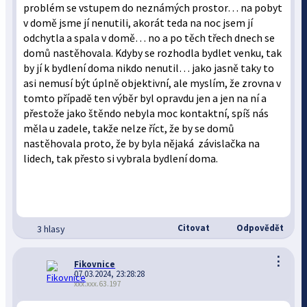
problém se vstupem do neznámých prostor… na pobyt
v domě jsme jí nenutili, akorát teda na noc jsem jí
odchytla a spala v domě… no a po těch třech dnech se
domů nastěhovala. Kdyby se rozhodla bydlet venku, tak
by jí k bydlení doma nikdo nenutil… jako jasně taky to
asi nemusí být úplně objektivní, ale myslím, že zrovna v
tomto případě ten výběr byl opravdu jen a jen na ní a
přestože jako štěndo nebyla moc kontaktní, spíš nás
měla u zadele, takže nelze říct, že by se domů
nastěhovala proto, že by byla nějaká závislačka na
lidech, tak přesto si vybrala bydlení doma.
Citovat
Odpovědět
3 hlasy
⋮
Fikovnice
07.03.2024, 23:28:28
xxx.xxx.63.197