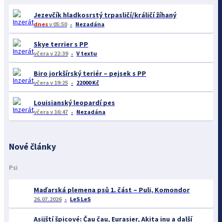
Jezevčík hladkosrstý trpasličí/králičí žíhaný
dnes
v 05:50
Nezadána
Skye terrier s PP
včera
v 22:39
V textu
Biro jorkšírský teriér – pejsek s PP
včera
v 19:25
22000 Kč
Louisianský leopardí pes
včera
v 16:47
Nezadána
Nové články
Psi
Maďarská plemena psů 1. část – Puli, Komondor
26.07.2026
LeS LeS
Asijští špicové: Čau čau, Eurasier, Akita inu a další