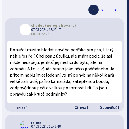
1
2
3
4
⋮
chodec
(neregistrovaný)
07.03.2024, 13:25:17
xxx.xxx.72.227
Bohužel musím hledat nového parťáka pro psa, který
náhle ‘osiřel’. Chci psa z útulku, ale mám pocit, že asi
nikde neuspěju, jelikož jej nechci do bytu, ale na
zahradu. A to je všude bráno jako něco podřadného. Já
přitom nabízím celodenní volný pohyb na několik arů
velké zahradě, psího kamaráda, zateplenou boudu,
zodpovědnou péči a velkou pozornost lidí. To jsou
opravdu tak kruté podmínky?
Citovat
Odpovědět
0 hlasů
⋮
janaa
07.03.2024, 13:48:48