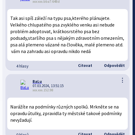
xxx:xxx.bba7:648d
Tak asi spíš záleží na typu psa,kterého plánujete.
Velkého chlupatého psa zvyklého venku asi nebude
problém adoptovat, krátkosrstého psa bez
podsady,staršího psa s nějakým zdravotním omezením,
psa alá plemeno vázané na člověka, malé plemeno atd.
vám na zahradu asi opravdu nikdo nedá
Citovat
Odpovědět
4 hlasy
⋮
BaLu
07.03.2024, 13:51:15
xxx.xxx.152.98
Narážíte na podmínky různých spolků. Mrkněte se na
opravdu útulky, zpravidla ty městské takové podmínky
nevyžadují.
Citovat
Odpovědět
0 hlasů