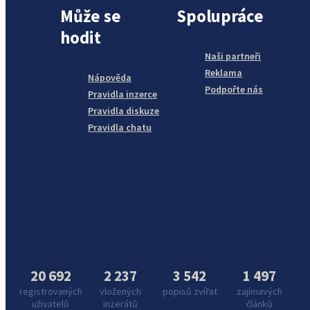
Může se
Spolupráce
hodit
Naši partneři
Reklama
Nápověda
Podpořte nás
Pravidla inzerce
Pravidla diskuze
Pravidla chatu
20 692
2 237
3 542
1 497
registrovaných
vložených
popisů zvířat
zajímavých
uživatelů
inzerátů
článků