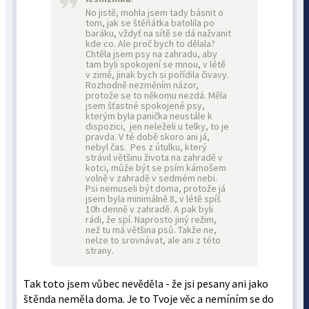
No jistě, mohla jsem tady básnit o
tom, jak se štěňátka batolila po
baráku, vždyť na sítě se dá nažvanit
kde co. Ale proč bych to dělala?
Chtěla jsem psy na zahradu, aby
tam byli spokojení se mnou, v létě
v zimě, jinak bych si pořídila čivavy.
Rozhodně nezměním názor,
protože se to někomu nezdá. Měla
jsem šťastné spokojené psy,
kterým byla panička neustále k
dispozici, jen neleželi u telky, to je
pravda. V té době skoro ani já,
nebyl čas. Pes z útulku, který
strávil většinu života na zahradě v
kotci, může být se psím kámošem
volně v zahradě v sedmém nebi.
Psi nemuseli být doma, protože já
jsem byla minimálně 8, v létě spíš
10h denně v zahradě. A pak byli
rádi, že spí. Naprosto jiný režim,
než tu má většina psů. Takže ne,
nelze to srovnávat, ale ani z této
strany.
Tak toto jsem vůbec nevěděla - že jsi pesany ani jako
štěnda neměla doma. Je to Tvoje věc a nemíním se do