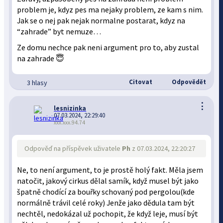
problem je, kdyz pes ma nejaky problem, ze kam s nim.
Jak se o nej pak nejak normalne postarat, kdyz na
“zahrade” byt nemuze…
Ze domu nechce pak neni argument pro to, aby zustal
na zahrade 😇
Citovat
Odpovědět
3 hlasy
⋮
lesnizinka
07.03.2024, 22:29:40
xxx.xxx.94.74
Odpověď na příspěvek uživatele
Ph
z 07.03.2024, 22:20:27
Ne, to není argument, to je prostě holý fakt. Měla jsem
natočit, jakový cirkus dělal samík, když musel být jako
špatně chodící za bouřky schovaný pod pergolou(kde
normálně trávil celé roky) Jenže jako dědula tam být
nechtěl, nedokázal už pochopit, že když leje, musí být