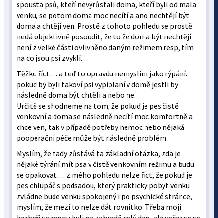
spousta psů, kteří nevyrůstali doma, kteří byli od mala
venku, se potom doma moc necítí a ano nechtějí být
doma a chtějí ven. Prostě z tohoto pohledu se prostě
nedá objektivně posoudit, že to že doma být nechtějí
není z velké části ovlivněno daným režimem resp, tím
na co jsou psi zvyklí.
Těžko říct… a teď to opravdu nemyslím jako rýpání..
pokud by byli takoví psi vypiplaní v domě jestli by
následně doma být chtěli a nebo ne.
Určitě se shodneme na tom, že pokud je pes čistě
venkovní a doma se následně necítí moc komfortně a
chce ven, tak v případě potřeby nemoc nebo nějaká
pooperační péče může být následně problém.
Myslím, že tady zůstává ta základní otázka, zda je
nějaké týrání mít psa v čistě venkovním režimu a budu
se opakovat… z mého pohledu nelze říct, že pokud je
pes chlupáč s podsadou, který prakticky pobyt venku
zvládne bude venku spokojený i po psychické stránce,
myslím, že mezi to nelze dát rovnítko. Třeba moji
berbeři se mnou byli na zahradě celý den, ale večer se se