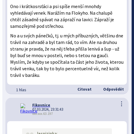
Ono i krátkosrsťáci a psi spíše menší mnohdy
vyhledávají venek. Narážím na Flokyho. Na chalupě
chtěl zásadně spávat na zápraží na lavici. Zápraží je
samozřejmě pod střechou.
No a u svých pánečků, tj. u mých příbuzných, většinu dne
trávil na zahradě a byl tam rád, to vím. Ale na druhou
stranu je pravda, že na něj třeba přišla lenivá a šup - už
byl buď se mnou v posteli, nebo s tetou na gauči.
Myslím, že kdyby se spočítala ta část jeho života, kterou
trávil venku, tak by to bylo percentuelně víc, než kolik
trávil v baráku.
Citovat
Odpovědět
1 hlas
⋮
Fikovnice
07.03.2024, 23:31:43
xxx.xxx.63.197
lesnizinka
: