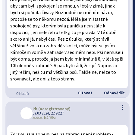
aby tam byli spokojení se mnou, v létě v zimě, jinak
bych si pořídila čivavy. Rozhodně nezměním názor,
protože se to někomu nezdá. Měla jsem šťastné
spokojené psy, kterým byla panička neustále k
dispozici, jen neleželi u telky, to je pravda. V té době
skoro ani já, nebyl čas. Pes z útulku, který strávil
většinu života na zahradě v kotci, může být se psím
kámošem volně v zahradě v sedmém nebi. Psi nemuseli
být doma, protože já jsem byla minimálně 8, v létě spíš
10h denně v zahradě. A pak byli rádi, že spí. Naprosto
jiný režim, než tu má většina psů. Takže ne, nelze to
srovnávat, ale ani z této strany.
Citovat
Odpovědět
0 hlasů
⋮
Ph
(neregistrovaný)
07.03.2024, 22:20:27
xxx:xxx.1c1f:99a
Zdravy, uzpusobeny pes na zahradu neni problem -