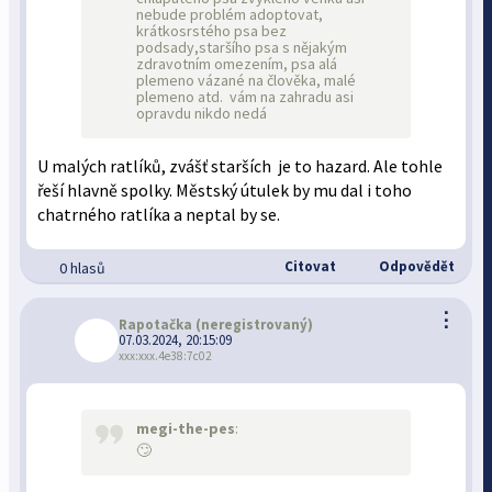
nebude problém adoptovat,
krátkosrstého psa bez
podsady,staršího psa s nějakým
zdravotním omezením, psa alá
plemeno vázané na člověka, malé
plemeno atd. vám na zahradu asi
opravdu nikdo nedá
U malých ratlíků, zvášť starších je to hazard. Ale tohle
řeší hlavně spolky. Městský útulek by mu dal i toho
chatrného ratlíka a neptal by se.
Citovat
Odpovědět
0 hlasů
⋮
Rapotačka
(neregistrovaný)
07.03.2024, 20:15:09
xxx:xxx.4e38:7c02
megi-the-pes
:
🙄