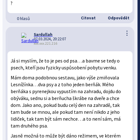
?
Citovat
Odpovědět
0 hlasů
⋮
Sardullah
07.03.2024, 20:22:07
xxx.xxx.221.216
Já si myslím, že to je pes od psa…a bavme se tedy o
psech, kteří jsou fyzicky uspůsobení pobytu venku.
Mám doma podobnou sestavu, jako výše zmiňovala
Lesnížínka…dva psy a z toho jeden berňák. Mého
berňáka s pyrenejkou vypustím na zahradu, dojdu do
obýváku, sednu si a berňucha škrábe na dveře a chce
dom. Jako ano, pokud budu celý den na zahradě, tak
tam bude se mnou, ale pokud tam není nikdo z jeho
lidiček, tak tam být sám nechce…a to není sám, má
tam druhého psa.
Jasně možná to může být dáno režimem, ve kterém