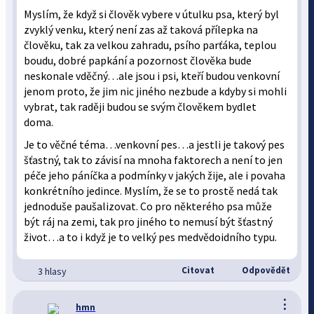
Myslím, že když si člověk vybere v útulku psa, který byl
zvyklý venku, který není zas až taková přílepka na
člověku, tak za velkou zahradu, psího parťáka, teplou
boudu, dobré papkání a pozornost člověka bude
neskonale vděčný…ale jsou i psi, kteří budou venkovní
jenom proto, že jim nic jiného nezbude a kdyby si mohli
vybrat, tak raději budou se svým člověkem bydlet
doma.
Je to věčné téma…venkovní pes…a jestli je takový pes
šťastný, tak to závisí na mnoha faktorech a není to jen
péče jeho páníčka a podmínky v jakých žije, ale i povaha
konkrétního jedince. Myslím, že se to prostě nedá tak
jednoduše paušalizovat. Co pro některého psa může
být ráj na zemi, tak pro jiného to nemusí být šťastný
život…a to i když je to velký pes medvědoidního typu.
Citovat
Odpovědět
3 hlasy
⋮
hmn