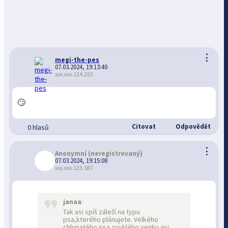
⋮
megi-the-pes
07.03.2024, 19:13:40
xxx.xxx.124.255
🙄
Citovat
Odpovědět
0 hlasů
⋮
Anonymní
(neregistrovaný)
07.03.2024, 19:15:08
xxx.xxx.123.187
janaa
:
Tak asi spíš záleží na typu
psa,kterého plánujete. Velkého
chlupatého psa zvyklého venku asi