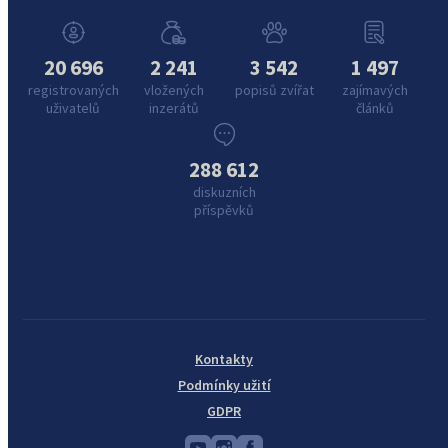
20 696
2 241
3 542
1 497
registrovaných
vložených
popisů zvířat
zajímavých
uživatelů
inzerátů
článků
288 612
diskuzních
příspěvků
Kontakty
Podmínky užití
GDPR