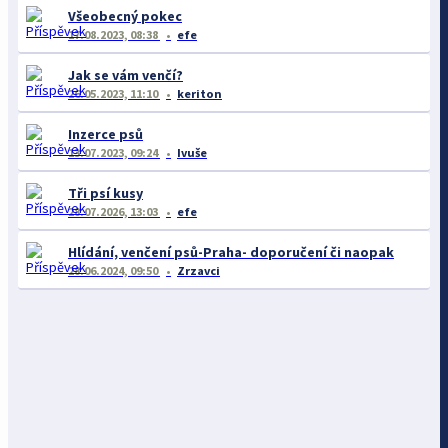
Všeobecný pokec
17.08.2023, 08:38
efe
Jak se vám venčí?
26.05.2023, 11:10
keriton
Inzerce psů
13.07.2023, 09:24
Ivuše
Tři psí kusy
28.07.2026, 13:03
efe
Hlídání, venčení psů-Praha- doporučení či naopak
28.06.2024, 09:50
Zrzavci