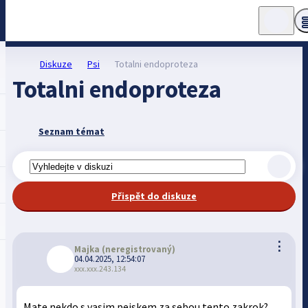
Diskuze
Psi
Totalni endoproteza
Totalni endoproteza
Seznam témat
Přispět do diskuze
⋮
Majka
(neregistrovaný)
04.04.2025, 12:54:07
xxx.xxx.243.134
Mate nekdo s vasim pejskem za sebou tento zakrok?