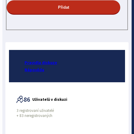
Pravidla diskuze
Nápověda
86
Uživatelů v diskuzi
3 registrovaní uživatelé
+
83 neregistrovaných