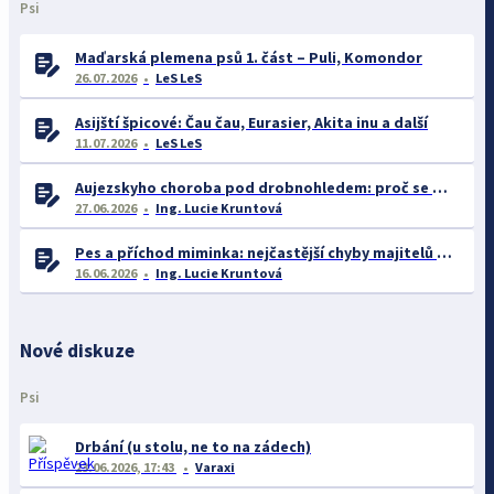
Psi
Maďarská plemena psů 1. část – Puli, Komondor
26.07.2026
LeS LeS
Asijští špicové: Čau čau, Eurasier, Akita inu a další
11.07.2026
LeS LeS
Aujezskyho choroba pod drobnohledem: proč se o ní nyní mluví více než dříve
27.06.2026
Ing. Lucie Kruntová
Pes a příchod miminka: nejčastější chyby majitelů a jak se jim vyhnout
16.06.2026
Ing. Lucie Kruntová
Nové diskuze
Psi
Drbání (u stolu, ne to na zádech)
23.06.2026, 17:43
Varaxi