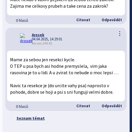
Zajima me celkovy prubeh a take cena za zakrok?
Citovat
Odpovědět
0 hlasů
⋮
Arosek
04.04.2025, 14:29:01
xxx.xxx.244.42
Mame za sebou jen resekci kycle.
O TEP u psa bych asi hodne premyslela, vim jaka
rasovina je to u lidi. A u zvirat to nebude o moc lepsi …
Navic ta resekce je (do urcite vahy psa) naprosto v
pohode, dobre se hoji a psi s sni funguji velmi dobre.
Citovat
Odpovědět
0 hlasů
Seznam témat