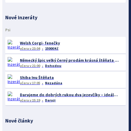
Nové inzeráty
Psi
Welsh Corgi- fenečky
včera
v 23:04
15000 Kč
Německý špic velký černý prodám krásná štěňata s PP - rarita
včera
v 21:00
Dohodou
Shiba Inu Štěňata
včera
v 17:05
Nezadána
Darujeme do dobrých rukou dva jezevčíky – ideálně společně
včera
v 15:19
Daruji
Nové články