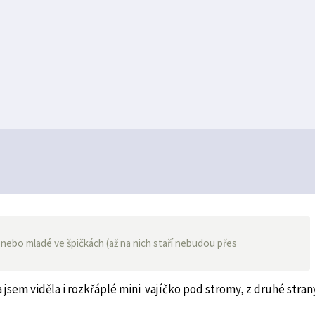
 nebo mladé ve špičkách (až na nich staří nebudou přes
a jsem viděla i rozkřáplé mini vajíčko pod stromy, z druhé stran