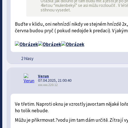
Otázka: jak dlouho je tam budu mít a jestli je po
4letou “mulenbekyí” se asi můžu rozloučit . V lét
stihnou vysedet.
Buďte v klidu, oni nehnízdí nikdy ve stejném hnízdě 2x,
června budou pryč ( pokud nedojde k predaci). V jakým 
2 hlasy
Verun
07.04.2025, 21:00:40
xxx.xxx.220.12
Ve třetim. Naproti oknu je vzrostly javor.tam nějaké lo
ho tolik nebude.
Můžu je přikrmovat.?vodu jim tam dám určitě. Zítra jí v