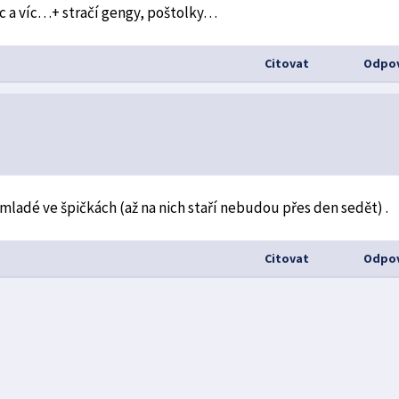
 víc a víc…+ stračí gengy, poštolky…
Citovat
Odpov
mladé ve špičkách (až na nich staří nebudou přes den sedět) .
Citovat
Odpov