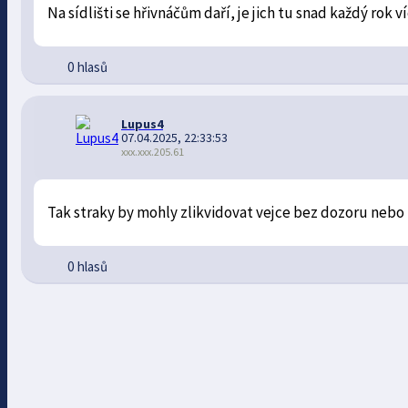
Na sídlišti se hřivnáčům daří, je jich tu snad každý rok
0 hlasů
Lupus4
07.04.2025, 22:33:53
xxx.xxx.205.61
Tak straky by mohly zlikvidovat vejce bez dozoru nebo 
0 hlasů