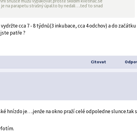
 první snůšce můžu vypakovat.prostě sklidím květináč.se
ě je na parapetu strašný úpal.to by nedali….teď to snad
 vydržte cca 7 - 8 týdnů(3 inkubace, cca 4 odchov) a do začátku
jste patře ?
Citovat
Odpov
ňské hnízdo je….jenže na okno praží celé odpoledne slunce.tak 
yfotím.