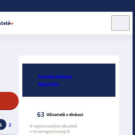
telé
Pravidla diskuze
Nápověda
63
Uživatelů v diskuzi
1
2
0 registrovaných uživatelů
+
63 neregistrovaných