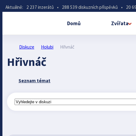
Aktuálně:
2 237 inzerátů
•
288 539 diskuzních příspěvků
•
20 69
Domů
Zvířata
Diskuze
Holubi
Hřivnáč
Hřivnáč
Seznam témat