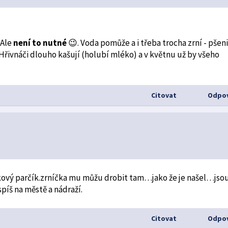
 Ale
není to nutné
😉. Voda pomůže a i třeba trocha zrní - pšeni
Hřivnáči dlouho kašují (holubí mléko) a v květnu už by všeho
Citovat
Odpov
ový parčík.zrníčka mu můžu drobit tam…jako že je našel…jso
spíš na městě a nádraží.
Citovat
Odpov