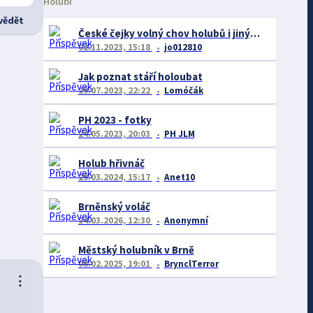
Holubi
ědět
České čejky volný chov holubů i jiných plemen
02.11.2023, 15:18
jo012810
Jak poznat stáří holoubat
29.07.2023, 22:22
Lomóčák
PH 2023 - fotky
24.05.2023, 20:03
PH JLM
Holub hřivnáč
29.03.2024, 15:17
Anet10
Brněnský voláč
24.03.2026, 12:30
Anonymní
Městský holubník v Brně
08.02.2025, 19:01
BrynclTerror
⋮