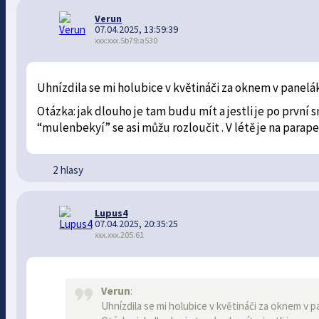
Verun
07.04.2025, 13:59:39
xxx:xxx.5b79:a530
Uhnízdila se mi holubice v květináči za oknem v panelák
Otázka: jak dlouho je tam budu mít a jestli je po první
“mulenbekyí” se asi můžu rozloučit . V létě je na parap
2 hlasy
Lupus4
07.04.2025, 20:35:25
xxx.xxx.205.61
Verun
:
Uhnízdila se mi holubice v květináči za oknem v pa