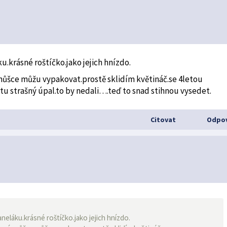
u.krásné roštíčko.jako jejich hnízdo.
 snůšce můžu vypakovat.prostě sklidím květináč.se 4letou
etu strašný úpal.to by nedali….teď to snad stihnou vysedet.
Citovat
Odpov
neláku.krásné roštíčko.jako jejich hnízdo.