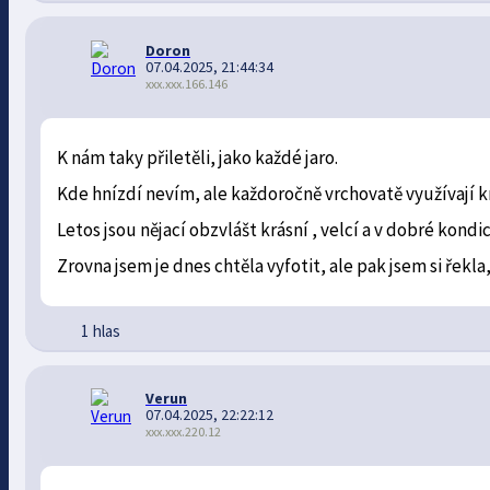
Doron
07.04.2025, 21:44:34
xxx.xxx.166.146
K nám taky přiletěli, jako každé jaro.
Kde hnízdí nevím, ale každoročně vrchovatě využívají k
Letos jsou nějací obzvlášt krásní , velcí a v dobré kondic
Zrovna jsem je dnes chtěla vyfotit, ale pak jsem si řekla,
1 hlas
Verun
07.04.2025, 22:22:12
xxx.xxx.220.12