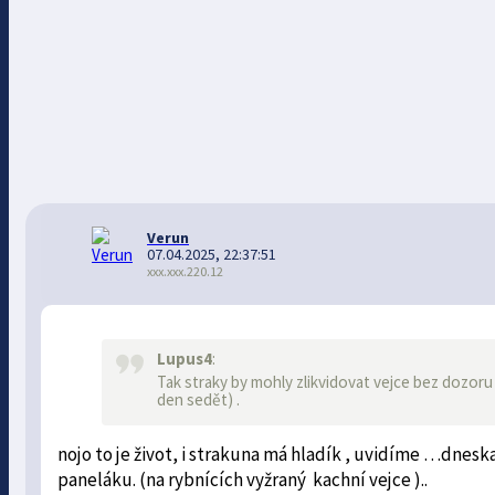
Verun
07.04.2025, 22:37:51
xxx.xxx.220.12
Lupus4
:
Tak straky by mohly zlikvidovat vejce bez dozoru
den sedět) .
nojo to je život, i strakuna má hladík , uvidíme …dnesk
paneláku. (na rybnících vyžraný kachní vejce )..