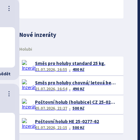
⋮
Nové inzeráty
Holubi
Směs pro holuby standard 25 kg.
21.07.2026, 16:55
400 Kč
ědět
Směs pro holuby chovná/ letová bez pšenice 25 kg.
21.07.2026, 16:54
490 Kč
⋮
Poštovní holub (holubice) CZ 25-0277-62
05.07.2026, 21:27
500 Kč
Poštovní holub HE 25-0277-62
01.07.2026, 21:15
500 Kč