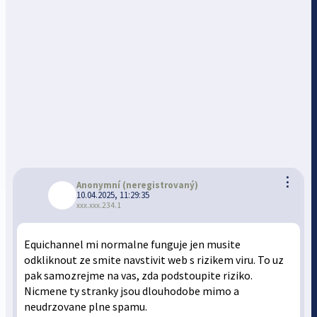
⋮
Anonymní
(neregistrovaný)
10.04.2025, 11:29:35
xxx.xxx.234.1
Equichannel mi normalne funguje jen musite
odkliknout ze smite navstivit web s rizikem viru. To uz
pak samozrejme na vas, zda podstoupite riziko.
Nicmene ty stranky jsou dlouhodobe mimo a
neudrzovane plne spamu.