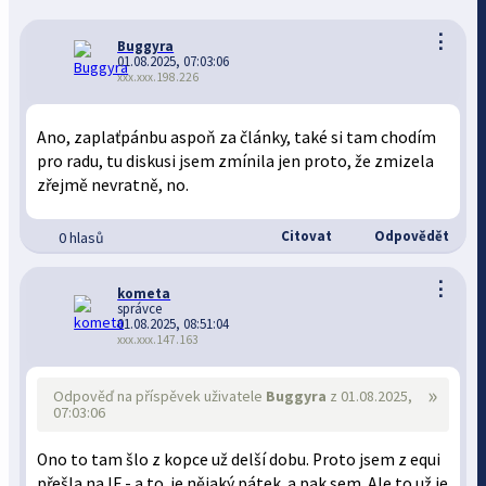
⋮
Buggyra
01.08.2025, 07:03:06
xxx.xxx.198.226
Ano, zaplaťpánbu aspoň za články, také si tam chodím
pro radu, tu diskusi jsem zmínila jen proto, že zmizela
zřejmě nevratně, no.
Citovat
Odpovědět
0 hlasů
⋮
kometa
správce
01.08.2025, 08:51:04
xxx.xxx.147.163
»
Odpověď na příspěvek uživatele
Buggyra
z 01.08.2025,
07:03:06
Ono to tam šlo z kopce už delší dobu. Proto jsem z equi
přešla na IF - a to je nějaký pátek a pak sem. Ale to už je