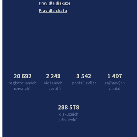
Pravidla diskuze
Pravidla chatu
20 692
2 248
3 542
1 497
registrovaných
vložených
popisů zvířat
zajímavých
uživatelů
inzerátů
článků
288 578
diskuzních
příspěvků