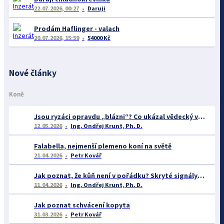
22.07.2026, 00:27
Daruji
Prodám Haflinger - valach
20.07.2026, 15:59
54000 Kč
Nové články
Koně
Jsou ryzáci opravdu „blázni“? Co ukázal vědecký výzkum o barvě srsti a chování koní
12.05.2026
Ing. Ondřej Krunt, Ph. D.
Falabella, nejmenší plemeno koní na světě
21.04.2026
Petr Kovář
Jak poznat, že kůň není v pořádku? Skryté signály zdravotních problémů v chovu koní
11.04.2026
Ing. Ondřej Krunt, Ph. D.
Jak poznat schvácení kopyta
31.03.2026
Petr Kovář