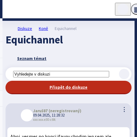
Diskuze
Koně
Equichannel
Equichannel
Seznam témat
Přispět do diskuze
⋮
Jaruš87
(neregistrovaný)
09.04.2025, 11:28:32
xxx:xxx.e30:c6fc
Ahoj, vesmes po konci ifauny chodim jen sem,ale