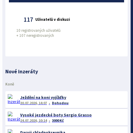
117
Uživatelů v diskuzi
10 registrovaných uživatelů
+
107 neregistrovaných
Nové inzeráty
Koně
Ježdění na koni vyjížďky
30.07.2026, 14:07
Dohodou
Vysoké jezdecké boty Sergio Grasso
24.07.2026, 10:14
3000 Kč
Daruji chladnokrevnika