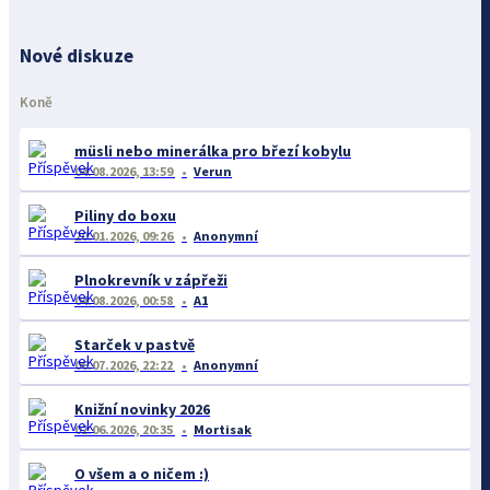
Nové diskuze
Koně
müsli nebo minerálka pro březí kobylu
04.08.2026, 13:59
Verun
Piliny do boxu
20.01.2026, 09:26
Anonymní
Plnokrevník v zápřeži
04.08.2026, 00:58
A1
Starček v pastvě
06.07.2026, 22:22
Anonymní
Knižní novinky 2026
02.06.2026, 20:35
Mortisak
O všem a o ničem :)