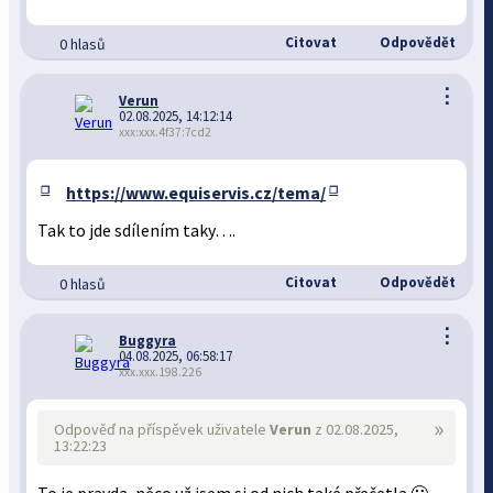
Citovat
Odpovědět
0 hlasů
⋮
Verun
02.08.2025, 14:12:14
xxx:xxx.4f37:7cd2
https://www.equiservis.cz/tema/
Tak to jde sdílením taky….
Citovat
Odpovědět
0 hlasů
⋮
Buggyra
04.08.2025, 06:58:17
xxx.xxx.198.226
»
Odpověď na příspěvek uživatele
Verun
z 02.08.2025,
13:22:23