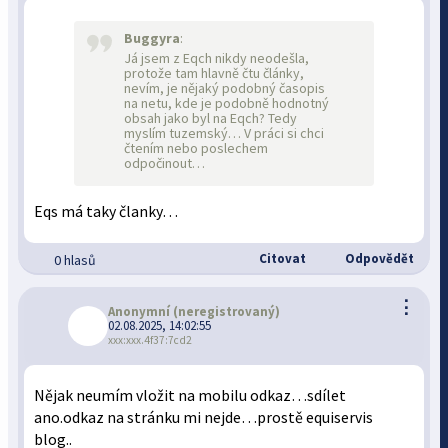
Buggyra
:
Já jsem z Eqch nikdy neodešla,
protože tam hlavně čtu články,
nevím, je nějaký podobný časopis
na netu, kde je podobně hodnotný
obsah jako byl na Eqch? Tedy
myslím tuzemský… V práci si chci
čtením nebo poslechem
odpočinout…
Eqs má taky članky…
Citovat
Odpovědět
0 hlasů
⋮
Anonymní
(neregistrovaný)
02.08.2025, 14:02:55
xxx:xxx.4f37:7cd2
Nějak neumím vložit na mobilu odkaz…sdílet
ano.odkaz na stránku mi nejde…prostě equiservis
blog..