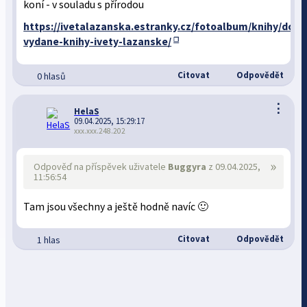
koní - v souladu s přírodou
https://ivetalazanska.estranky.cz/fotoalbum/knihy/dosu
vydane-knihy-ivety-lazanske/
Citovat
Odpovědět
0 hlasů
⋮
HelaS
09.04.2025, 15:29:17
xxx.xxx.248.202
»
Odpověď na příspěvek uživatele
Buggyra
z 09.04.2025,
11:56:54
Tam jsou všechny a ještě hodně navíc 🙂
Citovat
Odpovědět
1 hlas