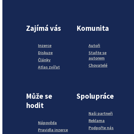
Zajímá vás
Komunita
Inzerce
Autoři
Diskuze
Staňte se
autorem
Články
Chovatelé
Atlas zvířat
Může se
Spolupráce
hodit
Naši partneři
Reklama
Nápověda
Podpořte nás
Pravidla inzerce