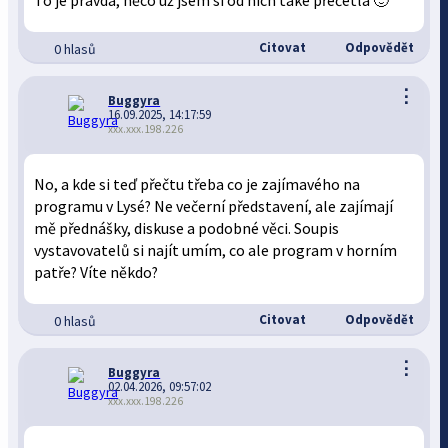
To je pravda, něco už jsem si od nich také přečetla 🙂
Citovat
Odpovědět
0 hlasů
⋮
Buggyra
16.09.2025, 14:17:59
xxx.xxx.198.226
No, a kde si teď přečtu třeba co je zajímavého na
programu v Lysé? Ne večerní představení, ale zajímají
mě přednášky, diskuse a podobné věci. Soupis
vystavovatelů si najít umím, co ale program v horním
patře? Víte někdo?
Citovat
Odpovědět
0 hlasů
⋮
Buggyra
02.04.2026, 09:57:02
xxx.xxx.198.226