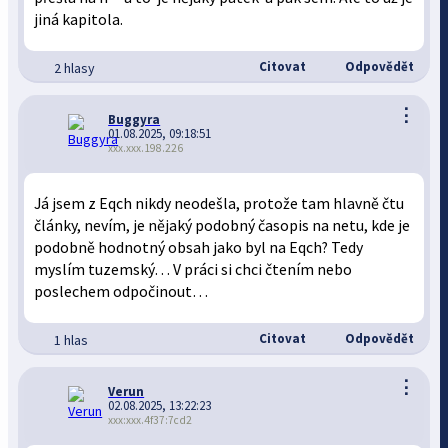
jiná kapitola.
Citovat
Odpovědět
2 hlasy
⋮
Buggyra
01.08.2025, 09:18:51
xxx.xxx.198.226
Já jsem z Eqch nikdy neodešla, protože tam hlavně čtu
články, nevím, je nějaký podobný časopis na netu, kde je
podobně hodnotný obsah jako byl na Eqch? Tedy
myslím tuzemský… V práci si chci čtením nebo
poslechem odpočinout…
Citovat
Odpovědět
1 hlas
⋮
Verun
02.08.2025, 13:22:23
xxx:xxx.4f37:7cd2