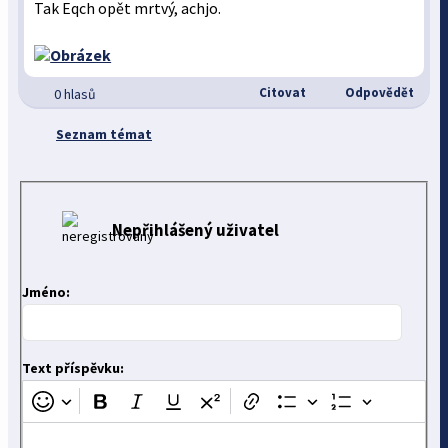
Tak Eqch opět mrtvý, achjo.
Citovat
Odpovědět
0 hlasů
Seznam témat
Nepřihlášený uživatel
Jméno:
Text příspěvku: