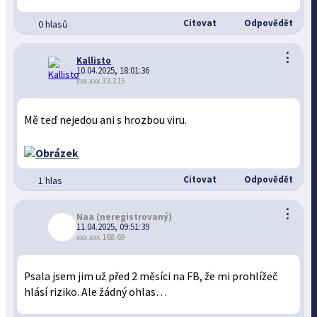
Citovat
Odpovědět
0 hlasů
⋮
Kallisto
10.04.2025, 18:01:36
xxx.xxx.33.215
Mě teď nejedou ani s hrozbou viru.
Citovat
Odpovědět
1 hlas
⋮
Naa
(neregistrovaný)
11.04.2025, 09:51:39
xxx.xxx.168.69
Psala jsem jim už před 2 měsíci na FB, že mi prohlížeč
hlásí riziko. Ale žádný ohlas…