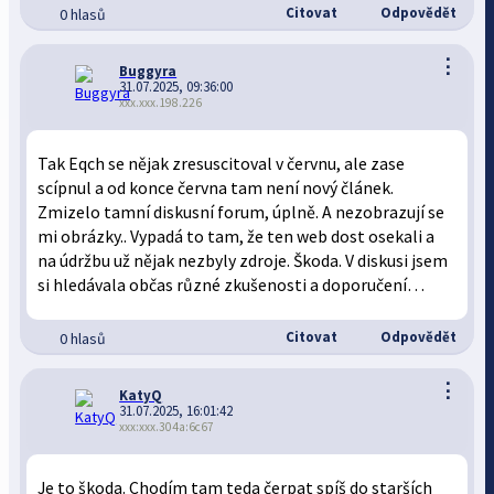
Citovat
Odpovědět
0 hlasů
⋮
Buggyra
31.07.2025, 09:36:00
xxx.xxx.198.226
Tak Eqch se nějak zresuscitoval v červnu, ale zase
scípnul a od konce června tam není nový článek.
Zmizelo tamní diskusní forum, úplně. A nezobrazují se
mi obrázky.. Vypadá to tam, že ten web dost osekali a
na údržbu už nějak nezbyly zdroje. Škoda. V diskusi jsem
si hledávala občas různé zkušenosti a doporučení…
Citovat
Odpovědět
0 hlasů
⋮
KatyQ
31.07.2025, 16:01:42
xxx:xxx.304a:6c67
Je to škoda. Chodím tam teda čerpat spíš do starších