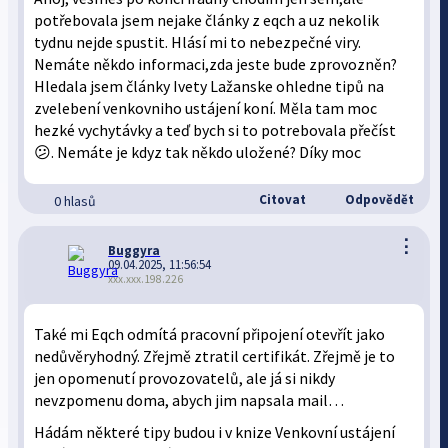
potřebovala jsem nejake články z eqch a uz nekolik
tydnu nejde spustit. Hlásí mi to nebezpečné viry.
Nemáte někdo informaci,zda jeste bude zprovozněn?
Hledala jsem články Ivety Lažanske ohledne tipů na
zvelebení venkovniho ustájení koní. Měla tam moc
hezké vychytávky a teď bych si to potrebovala přečíst
😕. Nemáte je kdyz tak někdo uložené? Díky moc
Citovat
Odpovědět
0 hlasů
⋮
Buggyra
09.04.2025, 11:56:54
xxx.xxx.198.226
Také mi Eqch odmítá pracovní připojení otevřít jako
nedůvěryhodný. Zřejmě ztratil certifikát. Zřejmě je to
jen opomenutí provozovatelů, ale já si nikdy
nevzpomenu doma, abych jim napsala mail…
Hádám některé tipy budou i v knize Venkovní ustájení