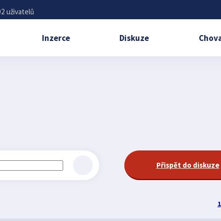
2 uživatelů
Inzerce
Diskuze
Chova
Přispět do diskuze
1