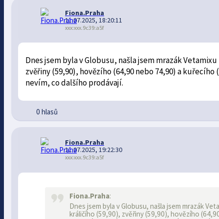
Fiona.Praha
11.07.2025, 18:20:11
xxx:xxx.9c39:a5f
Dnes jsem byla v Globusu, našla jsem mrazák Vetamixu -
zvěřiny (59,90), hovězího (64,90 nebo 74,90) a kuřecího (
nevím, co dalšího prodávají.
0 hlasů
Fiona.Praha
11.07.2025, 19:22:30
xxx:xxx.9c39:a5f
Fiona.Praha
:
Dnes jsem byla v Globusu, našla jsem mrazák Vet
králičího (59,90), zvěřiny (59,90), hovězího (64,