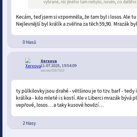
vybrané, nic jiného tam nebylo, nevím, co dalšího
Kecám, teď jsem si vzpomněla, že tam byl i losos. Ale t
Nejlevnější byl králík a zvěřina za těch 59,90. Mrazák 
0 hlasů
Xerxova
11.07.2025, 19:54:09
xxx:xxx.f18:7b13
ty půlkilovky jsou drahé - většinou je to tzv. barf - te
králíka - kilo mleté i s kostí. Ale v Liberci mrazák bývá
vepřové, losos… a taky kusové hovězí…
2 hlasy