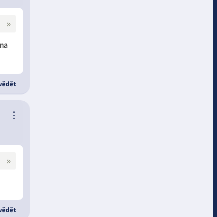
»
 na
ědět
⋮
»
ědět