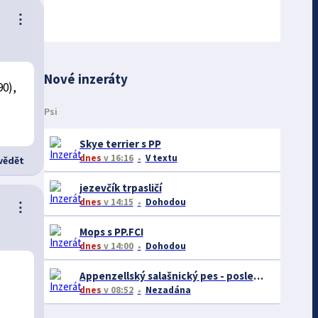
⋮
Nové inzeráty
90),
Psi
Skye terrier s PP
dnes
v 16:16
V textu
ědět
jezevčík trpasličí
dnes
v 14:15
Dohodou
⋮
Mops s PP.FCI
dnes
v 14:00
Dohodou
Appenzellský salašnický pes - poslední pejsek z vrhu B
dnes
v 08:52
Nezadána