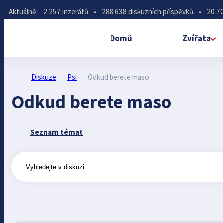
Aktuálně:
2 257 inzerátů
•
288 638 diskuzních příspěvků
•
20 70
Domů
Zvířata
Diskuze
Psi
Odkud berete maso
Odkud berete maso
Seznam témat