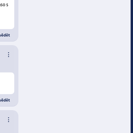
so s
ědět
⋮
ědět
⋮