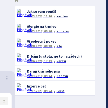
Psi
Jak se vám venčí?
26.05.2023, 11:10
keriton
Alergie na krmivo
26.05.2017, 09:50
annatar
Všeobecný pokec
17.08.2023, 08:38
efe
Drbání (u stolu, ne to na zádech)
23.06.2026, 17:43
Varaxi
Daruji krásného psa
12.03.2018, 09:44
Radovn
⋮
Inzerce psů
13.07.2023, 09:24
Ivuše
»