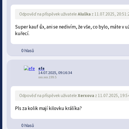
Odpověď na příspěvek uživatele
Aluška
z 11.07.2025, 20:51:
Super kauf 👍, ani se nedivím, že vše, co bylo, máte v 
kuřecí.
0 hlasů
efe
14.07.2025, 09:16:34
xxx.xxx.199.5
Odpověď na příspěvek uživatele
Xerxova
z 11.07.2025, 19:5
Pls za kolik mají kilovku králíka?
0 hlasů