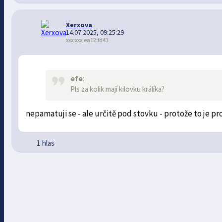
Xerxova
14.07.2025, 09:25:29
xxx:xxx.ea12:fd43
efe
:
Pls za kolik mají kilovku králíka?
nepamatuji se - ale určitě pod stovku - protože to je 
1 hlas