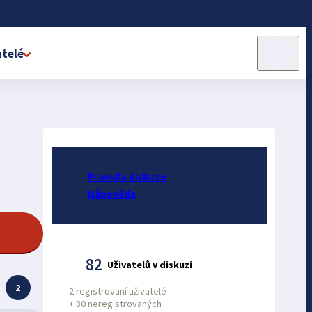
telé
Pravidla diskuze
Nápověda
82
Uživatelů v diskuzi
2
2 registrovaní uživatelé
+
80 neregistrovaných