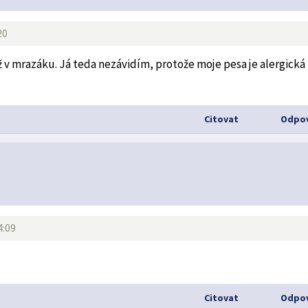
20
už v mrazáku. Já teda nezávidím, protože moje pesa je alergická
Citovat
Odpov
4:09
Citovat
Odpov