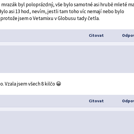
a mrazák byl poloprázdný, vše bylo samotné asi hrubě mleté ma
ylo asi 13 hod, nevím, jestli tam toho víc nemají nebo bylo
protože jsem o Vetamixu v Globusu tady četla.
Citovat
Odpov
lo. Vzala jsem všech 8 kilčo 😀
Citovat
Odpov