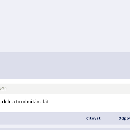
5:29
 za kilo a to odmítám dát…
Citovat
Odpov