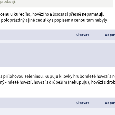
 prodávají.
u cenu u kuřecího, hovězího a lososa si přesně nepamatuji.
byl poloprázdný a jiné cedulky s popisem a cenou tam nebyly.
Citovat
Odpov
dy i s přílohovou zeleninou. Kupuju kilovky hrubomleté hovězí a 
 plný - mleté hovězí, hovězí s drůbežím (nekupuju), hovězí s dro
Citovat
Odpov