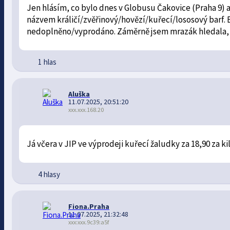
Jen hlásím, co bylo dnes v Globusu Čakovice (Praha 9) 
názvem králičí/zvěřinový/hovězí/kuřecí/lososový barf. B
nedoplněno/vyprodáno. Záměrně jsem mrazák hledala, 
1 hlas
Aluška
11.07.2025, 20:51:20
xxx.xxx.168.20
Já včera v JIP ve výprodeji kuřecí žaludky za 18,90 za ki
4 hlasy
Fiona.Praha
11.07.2025, 21:32:48
xxx:xxx.9c39:a5f