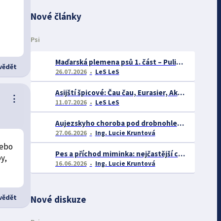
Nové články
Psi
Maďarská plemena psů 1. část – Puli, Komondor
ědět
26.07.2026
LeS LeS
Asijští špicové: Čau čau, Eurasier, Akita inu a další
⋮
11.07.2026
LeS LeS
Aujezskyho choroba pod drobnohledem: proč se o ní nyní mluví více než dříve
27.06.2026
Ing. Lucie Kruntová
nebo
Pes a příchod miminka: nejčastější chyby majitelů a jak se jim vyhnout
by,
16.06.2026
Ing. Lucie Kruntová
ědět
Nové diskuze