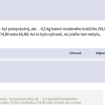
 byl poloprázdný, ale… 0,5 kg balení mraženého králičího (59,
74,90 nebo 64,90). Asi to bylo vybrané, nic jiného tam nebylo,
Citovat
Odpov
amixu - byl poloprázdný, ale… 0,5 kg balení mraženého
90 nebo 74,90) a kuřecího (74,90 nebo 64,90). Asi to bylo