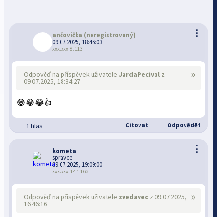
⋮
ančovička
(neregistrovaný)
09.07.2025, 18:46:03
xxx.xxx.8.113
»
Odpověď na příspěvek uživatele
JardaPecival
z
09.07.2025, 18:34:27
😂😂😂👍
Citovat
Odpovědět
1 hlas
⋮
kometa
správce
09.07.2025, 19:09:00
xxx.xxx.147.163
»
Odpověď na příspěvek uživatele
zvedavec
z 09.07.2025,
16:46:16