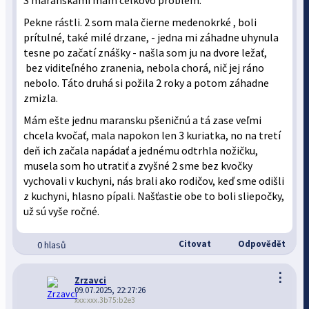
S maranskami mám celkovo problém.
Pekne rástli. 2 som mala čierne medenokrké , boli
prítulné, také milé drzane, - jedna mi záhadne uhynula
tesne po začatí znášky - našla som ju na dvore ležať,
bez viditeľného zranenia, nebola chorá, nič jej ráno
nebolo. Táto druhá si požila 2 roky a potom záhadne
zmizla.
Mám ešte jednu maransku pšeničnú a tá zase veľmi
chcela kvočať, mala napokon len 3 kuriatka, no na tretí
deň ich začala napádať a jednému odtrhla nožičku,
musela som ho utratiť a zvyšné 2 sme bez kvočky
vychovali v kuchyni, nás brali ako rodičov, keď sme odišli
z kuchyni, hlasno pípali. Našťastie obe to boli sliepočky,
už sú vyše ročné.
Citovat
Odpovědět
0 hlasů
⋮
Zrzavci
09.07.2025, 22:27:26
xxx:xxx.3b75:b2e3