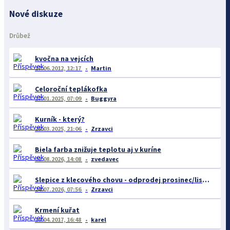
Nové diskuze
Drůbež
kvočna na vejcích
17.06.2012, 12:17
Martin
Celoroční teplákofka
17.01.2025, 07:09
Buggyra
Kurník - který?
25.03.2025, 21:06
Zrzavci
Biela farba znižuje teplotu aj v kuríne
01.08.2026, 14:08
zvedavec
Slepice z klecového chovu - odprodej prosinec/listopad
24.07.2026, 07:56
Zrzavci
Krmení kuřat
19.04.2017, 16:48
karel