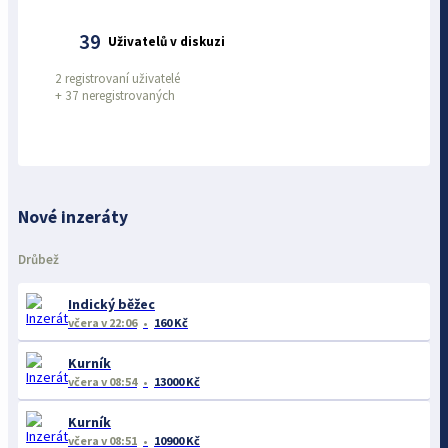
39
Uživatelů v diskuzi
2 registrovaní uživatelé
+
37 neregistrovaných
Nové inzeráty
Drůbež
Indický běžec
včera
v 22:06
160 Kč
Kurník
včera
v 08:54
13000 Kč
Kurník
včera
v 08:51
10900 Kč