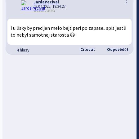
⋮
JardaPecival
09.07.2025, 18:34:27
xxx.xxx.228.63
I u lisky by precijen melo bejt peri po zapase.. spis jestli
to nebyl samotnej starosta 😄
Citovat
Odpovědět
4 hlasy