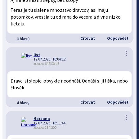
Aj mne zmizli sliepky, bez stopy.
Teraz je tu sialene mnozstvo dravcov, asi maju
potomkov, vrestia tu od rana do vecera a divne nizko
lietaju.
Citovat
Odpovědět
0 hlasů
⋮
list
12.07.2025, 16:04:12
xxx:xxx.642f:3cb5
Dravci si slepici obvykle neodnáší. Odnáší si ji liška, nebo
člověk.
Citovat
Odpovědět
4 hlasy
⋮
Horsana
12.07.2025, 16:11:44
xxx.xxx.234.200