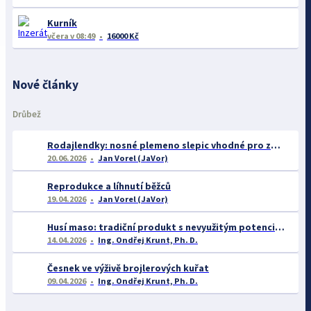
Kurník
včera
v 08:49
16000 Kč
Nové články
Drůbež
Rodajlendky: nosné plemeno slepic vhodné pro začátečníky
20.06.2026
Jan Vorel (JaVor)
Reprodukce a líhnutí běžců
19.04.2026
Jan Vorel (JaVor)
Husí maso: tradiční produkt s nevyužitým potenciálem
14.04.2026
Ing. Ondřej Krunt, Ph. D.
Česnek ve výživě brojlerových kuřat
09.04.2026
Ing. Ondřej Krunt, Ph. D.