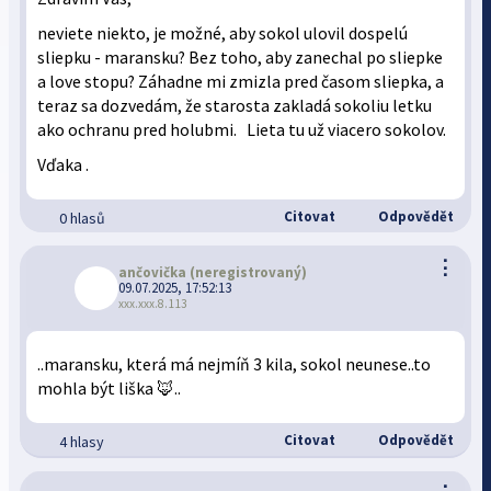
neviete niekto, je možné, aby sokol ulovil dospelú
sliepku - maransku? Bez toho, aby zanechal po sliepke
a love stopu? Záhadne mi zmizla pred časom sliepka, a
teraz sa dozvedám, že starosta zakladá sokoliu letku
ako ochranu pred holubmi. Lieta tu už viacero sokolov.
Vďaka .
Citovat
Odpovědět
0 hlasů
⋮
ančovička
(neregistrovaný)
09.07.2025, 17:52:13
xxx.xxx.8.113
..maransku, která má nejmíň 3 kila, sokol neunese..to
mohla být liška 🦊..
Citovat
Odpovědět
4 hlasy