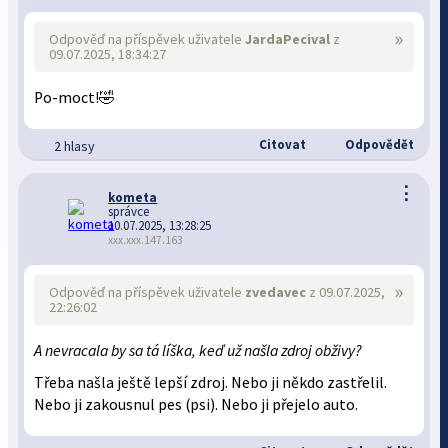
»
Odpověď na příspěvek uživatele
JardaPecival
z
09.07.2025, 18:34:27
Po-moct!🤣
Citovat
Odpovědět
2 hlasy
⋮
kometa
správce
10.07.2025, 13:28:25
xxx.xxx.147.163
»
Odpověď na příspěvek uživatele
zvedavec
z 09.07.2025,
22:26:02
A nevracala by sa tá líška, keď už našla zdroj obživy?
Třeba našla ještě lepší zdroj. Nebo ji někdo zastřelil.
Nebo ji zakousnul pes (psi). Nebo ji přejelo auto.