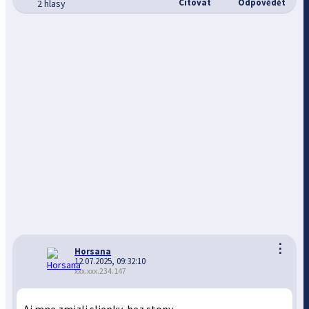
Citovat
Odpovědět
2 hlasy
⋮
Horsana
12.07.2025, 09:32:10
xxx.xxx.234.147