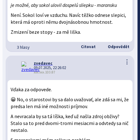
je možné, aby sokol ulovil dospelú sliepku - maransku
Není. Sokol loví ve vzduchu. Navíc těžko odnese slepici,
která má oproti němu dvojnásobnou hmotnost.
Zmizení beze stopy - za mě liška.
Citovat
Odpovědět
3 hlasy
⋮
zvedavec
09.07.2025, 22:26:02
xxx.xxx.103.87
Vďaka za odpovede.
😀 No, o starostovi by sa dalo uvažovať, ale zdá sa mi, že
predsa len má iné možnosti príjmov.
A nevracala by sa tá líška, keď už našla zdroj obživy?
Stalo sa to pred dvomi-tromi mesiacmi a odvtedy sa nič
nestalo.