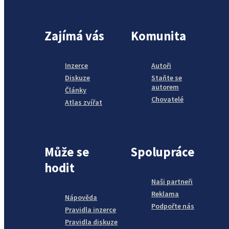
Zajímá vás
Komunita
Inzerce
Autoři
Diskuze
Staňte se
autorem
Články
Chovatelé
Atlas zvířat
Může se
Spolupráce
hodit
Naši partneři
Reklama
Nápověda
Podpořte nás
Pravidla inzerce
Pravidla diskuze