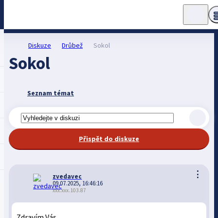
Diskuze
Drůbež
Sokol
Sokol
Seznam témat
Přispět do diskuze
⋮
zvedavec
09.07.2025, 16:46:16
xxx.xxx.103.87
Zdravím Vás,