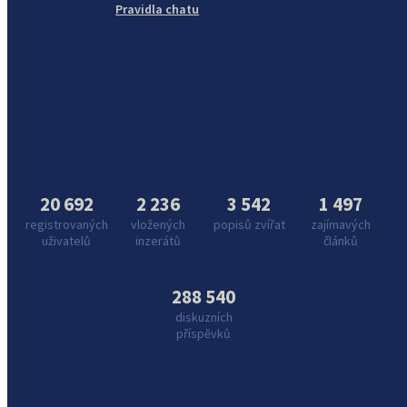
Pravidla chatu
20 692
2 236
3 542
1 497
registrovaných
vložených
popisů zvířat
zajímavých
uživatelů
inzerátů
článků
288 540
diskuzních
příspěvků