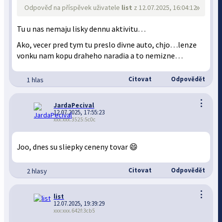
»
Odpověď na příspěvek uživatele
list
z 12.07.2025, 16:04:12
Tu u nas nemaju lisky dennu aktivitu…
Ako, vecer pred tym tu preslo divne auto, chjo…lenze
vonku nam kopu draheho naradia a to nemizne…
Citovat
Odpovědět
1 hlas
⋮
JardaPecival
12.07.2025, 17:55:23
xxx:xxx.3525:5c0c
Joo, dnes su sliepky ceneny tovar 😄
Citovat
Odpovědět
2 hlasy
⋮
list
12.07.2025, 19:39:29
xxx:xxx.642f:3cb5