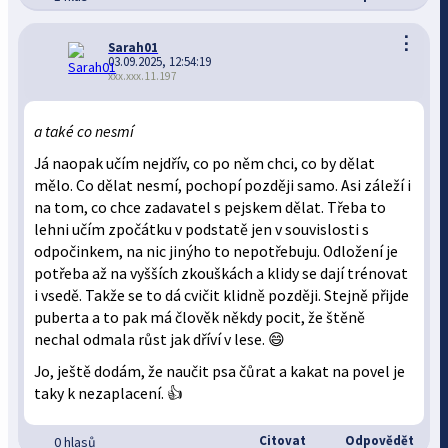
⋮
Sarah01
03.09.2025, 12:54:19
xxx.xxx.11.197
a také co nesmí
Já naopak učím nejdřív, co po něm chci, co by dělat
mělo. Co dělat nesmí, pochopí později samo. Asi záleží i
na tom, co chce zadavatel s pejskem dělat. Třeba to
lehni učím zpočátku v podstatě jen v souvislosti s
odpočinkem, na nic jinýho to nepotřebuju. Odložení je
potřeba až na vyšších zkouškách a klidy se dají trénovat
i vsedě. Takže se to dá cvičit klidně později. Stejně přijde
puberta a to pak má člověk někdy pocit, že štěně
nechal odmala růst jak dříví v lese. 😄
Jo, ještě dodám, že naučit psa čůrat a kakat na povel je
taky k nezaplacení. 👍
Citovat
Odpovědět
0 hlasů