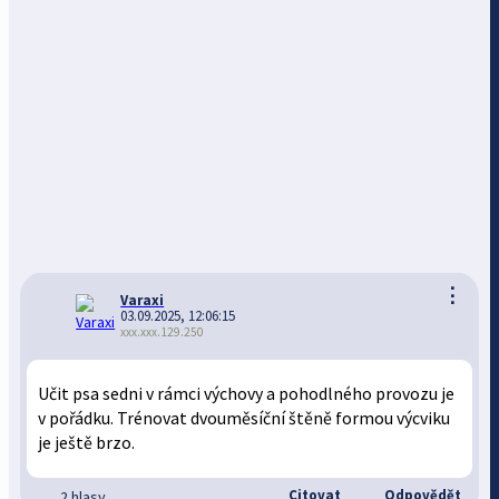
⋮
Varaxi
03.09.2025, 12:06:15
xxx.xxx.129.250
Učit psa sedni v rámci výchovy a pohodlného provozu je
v pořádku. Trénovat dvouměsíční štěně formou výcviku
je ještě brzo.
Citovat
Odpovědět
2 hlasy