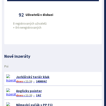
92
Uživatelů v diskuzi
8 registrovaných uživatelů
+
84 neregistrovaných
Nové inzeráty
Psi
Jorkšírský teriér kluk
dnes
v 11:39
14000 Kč
Anglicky pointer
dnes
v 11:20
1 Kč
Německý ovčák s PP FCI