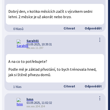
Dobrý den, v kolika měsících začít s výcvikem sedni
lehni. 2 měsíce je už akorát nebo brzo.
Citovat
Odpovědět
0 hlasů
⋮
Sarah01
03.09.2025, 10:39:31
xxx.xxx.11.197
A na co to potřebujete?
Podle mě je základ přivolání, to bych trénovala hned,
jak si štěně přivezu domů.
Citovat
Odpovědět
1 hlas
⋮
hmn
03.09.2025, 11:02:32
xxx.xxx.104.104