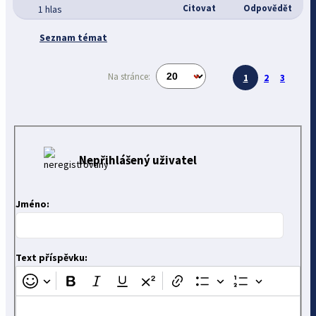
Citovat
Odpovědět
1 hlas
Seznam témat
Na stránce:
1
2
3
Nepřihlášený uživatel
Jméno:
Text příspěvku: