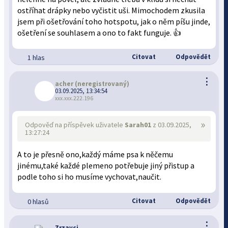
ostříhat drápky nebo vyčistit uši. Mimochodem zkusila
jsem při ošetřování toho hotspotu, jak o něm píšu jinde,
ošetření se souhlasem a ono to fakt funguje. 👍
Citovat
Odpovědět
1 hlas
⋮
acher
(neregistrovaný)
03.09.2025, 13:34:54
xxx.xxx.222.196
»
Odpověď na příspěvek uživatele
Sarah01
z 03.09.2025,
13:27:24
A to je přesně ono,každý máme psa k něčemu
jinému,také každé plemeno potřebuje jiný přistup a
podle toho si ho musíme vychovat,naučit.
Citovat
Odpovědět
0 hlasů
⋮
Zrzavci