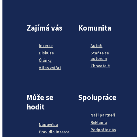
Zajímá vás
Komunita
Inzerce
Autoři
Diskuze
Staňte se
autorem
Články
Chovatelé
Atlas zvířat
Může se
Spolupráce
hodit
Naši partneři
Reklama
Nápověda
Podpořte nás
Pravidla inzerce