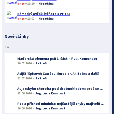
dnes
v 11:10
Nezadána
Německý ovčák štěňata s PP FCI
dnes
v 11:07
Nezadána
Nové články
Psi
Maďarská plemena psů 1. část – Puli, Komondor
26.07.2026
LeS LeS
Asijští špicové: Čau čau, Eurasier, Akita inu a další
11.07.2026
LeS LeS
Aujezskyho choroba pod drobnohledem: proč se o ní nyní mluví více než dříve
27.06.2026
Ing. Lucie Kruntová
Pes a příchod miminka: nejčastější chyby majitelů a jak se jim vyhnout
16.06.2026
Ing. Lucie Kruntová