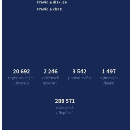
Pravidla diskuze
Pravidla chatu
20 692
2 246
3 542
1 497
registrovaných
vložených
popisů zvířat
zajímavých
uživatelů
inzerátů
článků
288 571
diskuzních
příspěvků