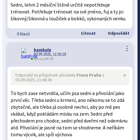
Sedni, lehni 2 měsíční štěně určitě nepotřebuje
trénovat. Potřebuje trénovat na své jméno, fuj a ty jsi
šikovný/šikovná u loužiček a bobků, vykonaných venku.
Citovat
Odpovědět
0 hlasů
⋮
bambule
03.09.2025, 11:55:18
xxx.xxx.88.49
»
Odpověď na příspěvek uživatele
Fiona Praha
z
03.09.2025, 11:48:36
To bych zase netvrdila, učím psa sedni a přivolání jako
první věc. Třeba sedni u krmení, ano někomu se to zdá
zbytečné, ale třeba já osobně nechci, aby po mě pes
skákal, když pokládám misku na zem. Sedni před
přechodem pro chodce, sedni před dveřmi než odemknu
atd. Přivolání je jasné na tom se shodneme. A neříkám
tomu výcvik, ale spíš výchova.