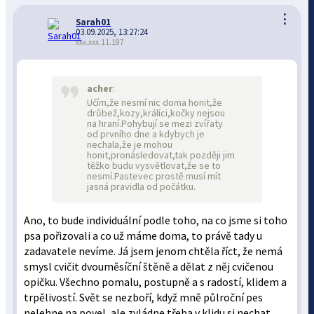
⋮
Sarah01
03.09.2025, 13:27:24
xxx.xxx.11.197
acher
:
Učím,že nesmí nic doma honit,že
drůbež,kozy,králíci,kočky nejsou
na hraní.Pohybují se mezi zvířaty
od prvního dne a kdybych je
nechala,že je mohou
honit,pronásledovat,tak později jim
těžko budu vysvětlovat,že se to
nesmí.Pastevec prostě musí mít
jasná pravidla od počátku.
Ano, to bude individuální podle toho, na co jsme si toho
psa pořizovali a co už máme doma, to právě tady u
zadavatele nevíme. Já jsem jenom chtěla říct, že nemá
smysl cvičit dvouměsíční štěně a dělat z něj cvičenou
opičku. Všechno pomalu, postupně a s radostí, klidem a
trpělivostí. Svět se nezboří, když mně půlroční pes
nelehne na povel, ale zvládne třeba v klidu si nechat