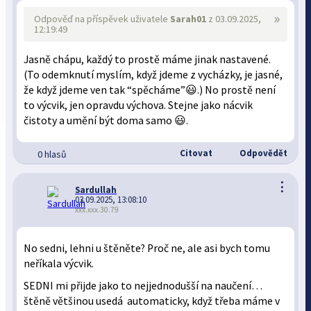
»
Odpověď na příspěvek uživatele
Sarah01
z 03.09.2025,
12:19:49
Jasně chápu, každý to prostě máme jinak nastavené.
(To odemknutí myslím, když jdeme z vycházky, je jasné,
že když jdeme ven tak “spěcháme”😃.) No prostě není
to výcvik, jen opravdu výchova. Stejne jako nácvik
čistoty a umění být doma samo 😃.
Citovat
Odpovědět
0 hlasů
⋮
Sardullah
03.09.2025, 13:08:10
xxx.xxx.30.79
No sedni, lehni u štěněte? Proč ne, ale asi bych tomu
neříkala výcvik.
SEDNI mi přijde jako to nejjednodušší na naučení…
štěně většinou usedá automaticky, když třeba máme v