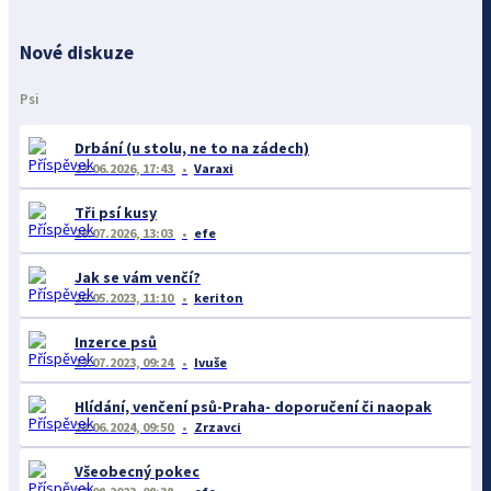
Nové diskuze
Psi
Drbání (u stolu, ne to na zádech)
23.06.2026, 17:43
Varaxi
Tři psí kusy
28.07.2026, 13:03
efe
Jak se vám venčí?
26.05.2023, 11:10
keriton
Inzerce psů
13.07.2023, 09:24
Ivuše
Hlídání, venčení psů-Praha- doporučení či naopak
28.06.2024, 09:50
Zrzavci
Všeobecný pokec