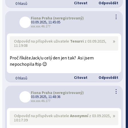
Citovat
Odpovědět
0 hlasů
⋮
Fiona Praha
(neregistrovaný)
03.09.2025, 11:45:05
xxx.xxx.46.177
»
Odpověď na příspěvek uživatele
Tenurri
z 03.09.2025,
11:19:08
Proč říkáteJack/u celý den jen tak? Asi jsem
nepochopila ftip 😉
Citovat
Odpovědět
0 hlasů
⋮
Fiona Praha
(neregistrovaný)
03.09.2025, 11:48:36
xxx.xxx.46.177
»
Odpověď na příspěvek uživatele
Anonymní
z 03.09.2025,
10:17:39