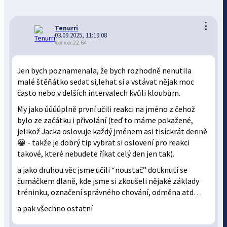
⋮
Tenurri
03.09.2025, 11:19:08
xxx.xxx.22.64
Jen bych poznamenala, že bych rozhodně nenutila
malé štěňátko sedat si,lehat si a vstávat nějak moc
často nebo v delších intervalech kvůli kloubům.
My jako úúúúplně první učili reakci na jméno z čehož
bylo ze začátku i přivolání (teď to máme pokažené,
jelikož Jacka oslovuje každý jménem asi tisíckrát denně
😀 - takže je dobrý tip vybrat si oslovení pro reakci
takové, které nebudete říkat celý den jen tak).
a jako druhou věc jsme učili “noustač” dotknutí se
čumáčkem dlaně, kde jsme si zkoušeli nějaké základy
tréninku, označení správného chování, odměna atd…
a pak všechno ostatní