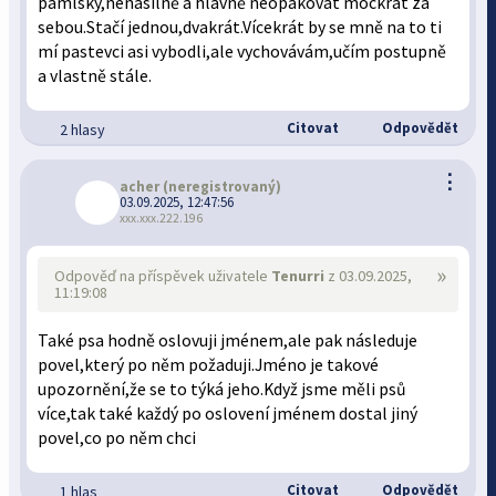
pamlsky,nenásilně a hlavně neopakovat mockrát za
sebou.Stačí jednou,dvakrát.Vícekrát by se mně na to ti
mí pastevci asi vybodli,ale vychovávám,učím postupně
a vlastně stále.
Citovat
Odpovědět
2 hlasy
⋮
acher
(neregistrovaný)
03.09.2025, 12:47:56
xxx.xxx.222.196
»
Odpověď na příspěvek uživatele
Tenurri
z 03.09.2025,
11:19:08
Také psa hodně oslovuji jménem,ale pak následuje
povel,který po něm požaduji.Jméno je takové
upozornění,že se to týká jeho.Když jsme měli psů
více,tak také každý po oslovení jménem dostal jiný
povel,co po něm chci
Citovat
Odpovědět
1 hlas