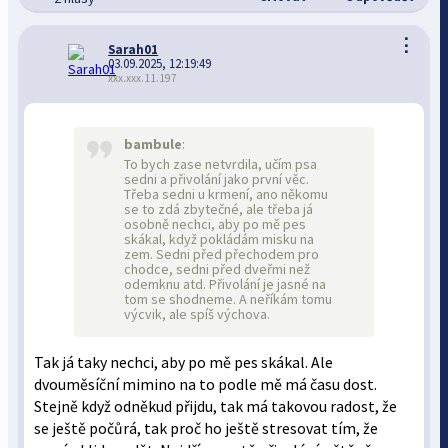
⋮
Sarah01
03.09.2025, 12:19:49
xxx.xxx.11.197
bambule
:
To bych zase netvrdila, učím psa
sedni a přivolání jako první věc.
Třeba sedni u krmení, ano někomu
se to zdá zbytečné, ale třeba já
osobně nechci, aby po mě pes
skákal, když pokládám misku na
zem. Sedni před přechodem pro
chodce, sedni před dveřmi než
odemknu atd. Přivolání je jasné na
tom se shodneme. A neříkám tomu
výcvik, ale spíš výchova.
Tak já taky nechci, aby po mě pes skákal. Ale
dvouměsíční mimino na to podle mě má času dost.
Stejně když odněkud přijdu, tak má takovou radost, že
se ještě počůrá, tak proč ho ještě stresovat tím, že