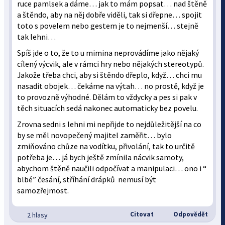
ruce pamlsek a dáme… jak to mám popsat… nad štěně
a štěndo, aby na něj dobře viděli, tak si dřepne… spojit
toto s povelem nebo gestem je to nejmenší… stejně
tak lehni…
Spíš jde o to, že to u mimina neprovádíme jako nějaký
cílený výcvik, ale v rámci hry nebo nějakých stereotypů.
Jakože třeba chci, aby si štěndo dřeplo, když… chci mu
nasadit obojek… čekáme na výtah… no prostě, když je
to provozně výhodné. Dělám to vždycky a pes si pak v
těch situacích sedá nakonec automaticky bez povelu.
Zrovna sedni s lehni mi nepřijde to nejdůležitější na co
by se měl novopečený majitel zaměřit… bylo
zmiňováno chůze na vodítku, přivolání, tak to určitě
potřeba je… já bych ještě zmínila nácvik samoty,
abychom štěně naučili odpočívat a manipulaci… ono i “
blbé” česání, stříhání drápků nemusí být
samozřejmost.
Citovat
Odpovědět
2 hlasy