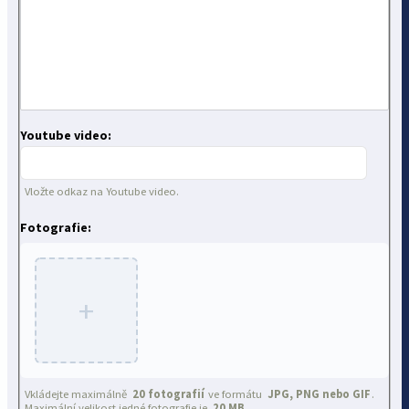
Youtube video:
Vložte odkaz na Youtube video.
Fotografie:
+
Vkládejte maximálně
20 fotografií
ve formátu
JPG, PNG nebo GIF
.
Maximální velikost jedné fotografie je
20 MB
.