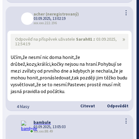
⋮
acher
(neregistrovaný)
03.09.2025, 13:02:19
xxx.xxx.222.196
»
Odpověď na příspěvek uživatele
Sarah01
z 03.09.2025,
12:54:19
Učím,že nesmí nic doma honit,že
drůbež,kozy,králíci,kočky nejsou na hraní.Pohybují se
mezi zvířaty od prvního dne a kdybych je nechala,že je
mohou honit,pronásledovat,tak později jim těžko budu
vysvětlovat,že se to nesmí.Pastevec prostě musí mít
jasná pravidla od počátku.
Citovat
Odpovědět
4 hlasy
⋮
bambule
03.09.2025, 13:05:03
xxx.xxx.88.49