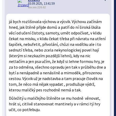
03.09.2025, 13:41:59
xxx.xxx.226.62
já bych rozlišovala výchovu a výcvik. Výchovu začínám
hned, jak štěně přijde domů a patří do ní široká škála
věcí od učení čistoty, samoty, umět odpočívat, v klidu
čekat na misku, v klidu čekat třeba při návratu na utření
ťapiček, nebufetit, přivolání, chůzi na vodítku ale i to
sednutí třeba, nebo zcela nekynologickej povel hají
(kterým si nezkazím pozdější lehni), kdy na nic
netlačím a jen psa učím, že když si lehne formou hry, je
za to odměna, všechno opravdu jen tak v průběhu dne a
bytí a nenápadně a nenásilně a mimoděk, přirozenou
cestou. Výcvik už je nadstavba a tam pracuje člověk na
tom, že něco má nějak vypadat , prodlužuje výdrž,
kterou maličký pes rozhodně nemá a tak.
Důležitý u maličkýho štěněte se mu hodně věnovat,
hrát si, citlivě stanovovat mantinely a v rámci tý hry
učit, co potřebuju.