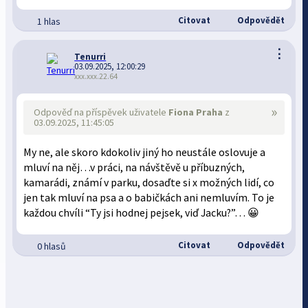
Citovat
Odpovědět
1 hlas
⋮
Tenurri
03.09.2025, 12:00:29
xxx.xxx.22.64
»
Odpověď na příspěvek uživatele
Fiona Praha
z
03.09.2025, 11:45:05
My ne, ale skoro kdokoliv jiný ho neustále oslovuje a
mluví na něj…v práci, na návštěvě u příbuzných,
kamarádi, známí v parku, dosaďte si x možných lidí, co
jen tak mluví na psa a o babičkách ani nemluvím. To je
každou chvíli “Ty jsi hodnej pejsek, viď Jacku?”… 😀
Citovat
Odpovědět
0 hlasů