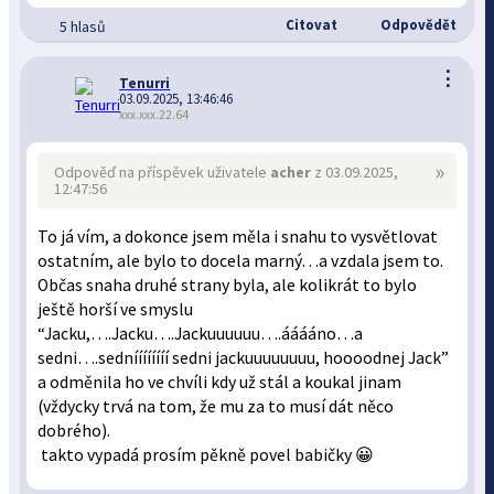
Citovat
Odpovědět
5 hlasů
⋮
Tenurri
03.09.2025, 13:46:46
xxx.xxx.22.64
»
Odpověď na příspěvek uživatele
acher
z 03.09.2025,
12:47:56
To já vím, a dokonce jsem měla i snahu to vysvětlovat
ostatním, ale bylo to docela marný…a vzdala jsem to.
Občas snaha druhé strany byla, ale kolikrát to bylo
ještě horší ve smyslu
“Jacku,….Jacku….Jackuuuuuu….ááááno…a
sedni….sedníííííííí sedni jackuuuuuuuu, hoooodnej Jack”
a odměnila ho ve chvíli kdy už stál a koukal jinam
(vždycky trvá na tom, že mu za to musí dát něco
dobrého).
takto vypadá prosím pěkně povel babičky 😀