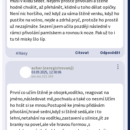
musí v klidu sedět. Nejdřív prostě přivolání a štěně
hodně chválit, až přehánět, klidně u toho dělat opičky.
Není nic horšího, než když za váma štěně venku, když ho
pustíte na volno, nejde a zdrhá pryč, protože ho prostě
už nezajímáte. Sezení jsem učila později následně v
rámci přivolání pamlskem a rovnou k noze. Pak už to i
tu té misky šlo líp.
Citovat
Odpovědět
4 hlasy
⋮
acher
(neregistrovaný)
03.09.2025, 12:30:06
xxx.xxx.222.196
První co učím štěně je obojek,vodítko, reagovat na
jméno,následovat mě,pochvalu a také co nesmí.Učím
ho hrát si se mnou.Postupně ke jménu přidávám
přivolání,hravé sedni,když si štěně sedá,ale i to
lehni,netahání na vodítku,zastavení u silnice,jít ze
branky na povel,ale vše hravou formou ,s