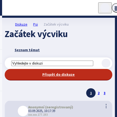
Diskuze
Psi
Začátek výcviku
Začátek výcviku
Seznam témat
Přispět do diskuze
1
2
3
⋮
Anonymní
(neregistrovaný)
03.09.2025, 10:17:39
xxx.xxx.177.193