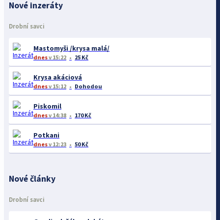
Nové inzeráty
Drobní savci
Mastomyši /krysa malá/
dnes
v 15:22
25 Kč
Krysa akáciová
dnes
v 15:12
Dohodou
Piskomil
dnes
v 14:38
170 Kč
Potkani
dnes
v 12:23
50 Kč
Nové články
Drobní savci