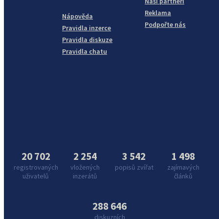
Naši partneři
Reklama
Nápověda
Podpořte nás
Pravidla inzerce
Pravidla diskuze
Pravidla chatu
20 702
2 254
3 542
1 498
registrovaných
vložených
popisů zvířat
zajímavých
uživatelů
inzerátů
článků
288 646
diskuzních