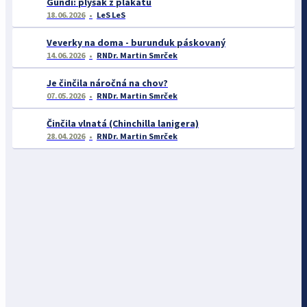
Gundi: plyšák z plakátu
18.06.2026
LeS LeS
Veverky na doma - burunduk páskovaný
14.06.2026
RNDr. Martin Smrček
Je činčila náročná na chov?
07.05.2026
RNDr. Martin Smrček
Činčila vlnatá (Chinchilla lanigera)
28.04.2026
RNDr. Martin Smrček