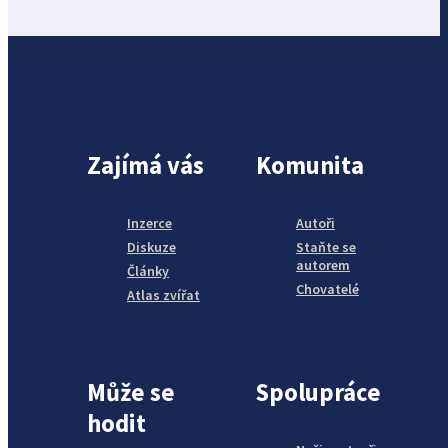
Zajímá vás
Komunita
Inzerce
Autoři
Diskuze
Staňte se
autorem
Články
Chovatelé
Atlas zvířat
Může se
Spolupráce
hodit