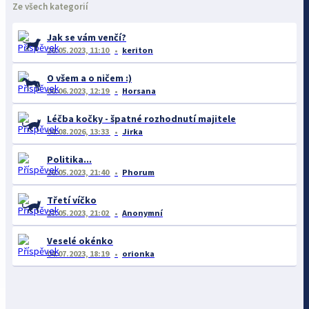
Ze všech kategorií
Jak se vám venčí?
26.05.2023, 11:10
keriton
O všem a o ničem :)
06.06.2023, 12:19
Horsana
Léčba kočky - špatné rozhodnutí majitele
04.08.2026, 13:33
Jirka
Politika...
26.05.2023, 21:40
Phorum
Třetí víčko
27.05.2023, 21:02
Anonymní
Veselé okénko
04.07.2023, 18:19
orionka