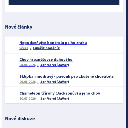
Nové články
Nepodceňujte kontrolu psího zraku
včera
Lukáš Pololáník
Chov hroznýšovce duhového
08.08.2026
Jan Vorel (JaVor)
Sklípkan modravý - pavouk pro zkušené chovatele
06.08.2026
Jan Vorel (JaVor)
Chameleon třírohý (Jacksonův) a jeho chov
30.07.2026
Jan Vorel (JaVor)
Nové diskuze