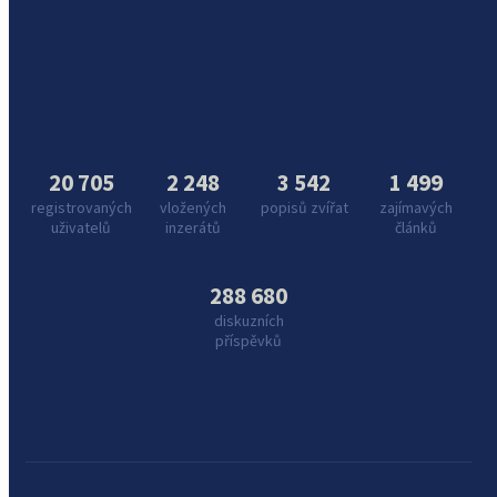
20 705
2 248
3 542
1 499
registrovaných
vložených
popisů zvířat
zajímavých
uživatelů
inzerátů
článků
288 680
diskuzních
příspěvků