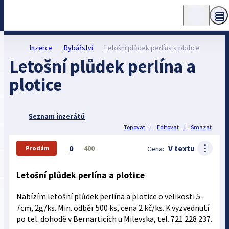
Inzerce
Rybářství
Letošní plůdek perlína a plotice
Letošní plůdek perlína a
plotice
Seznam inzerátů
Topovat
|
Editovat
|
Smazat
⋮
0
V textu
400
Cena:
Prodám
Letošní plůdek perlína a plotice
Nabízím letošní plůdek perlína a plotice o velikosti 5-
7cm, 2g/ks. Min. odběr 500 ks, cena 2 kč/ks. K vyzvednutí
po tel. dohodě v Bernarticích u Milevska, tel. 721 228 237.