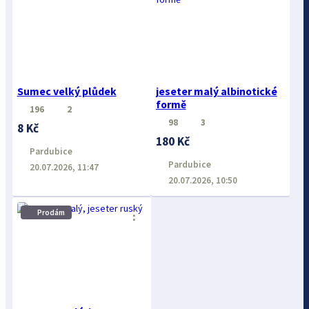
Sumec velký plůdek
jeseter malý albinotické
formě
196
2
98
3
8 Kč
180 Kč
Pardubice
Pardubice
20.07.2026, 11:47
20.07.2026, 10:50
⋮
Prodám