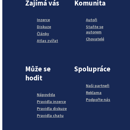
Zajímá vás
Komunita
Inzerce
Autoři
Diskuze
Staňte se
autorem
Články
Chovatelé
Atlas zvířat
Může se
Spolupráce
hodit
Naši partneři
Reklama
Nápověda
Podpořte nás
Pravidla inzerce
Pravidla diskuze
Pravidla chatu