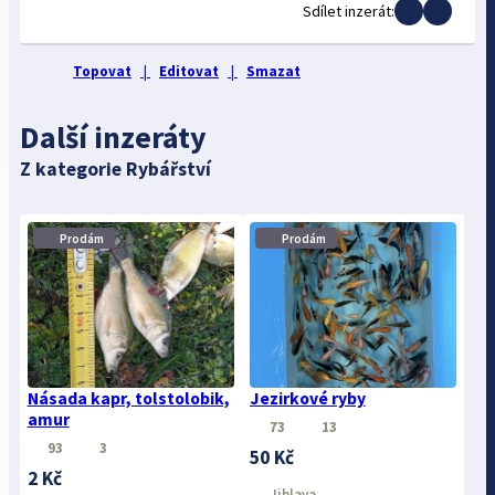
Sdílet inzerát:
Topovat
|
Editovat
|
Smazat
Další inzeráty
Z kategorie Rybářství
⋮
⋮
Prodám
Prodám
Násada kapr, tolstolobik,
Jezirkové ryby
amur
73
13
93
3
50 Kč
2 Kč
Jihlava