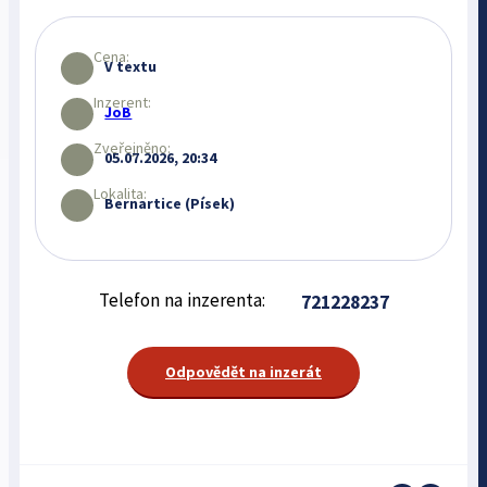
Cena:
V textu
Inzerent:
JoB
Zveřejněno:
05.07.2026, 20:34
Lokalita:
Bernartice (Písek)
Telefon na inzerenta:
721228237
Odpovědět na inzerát