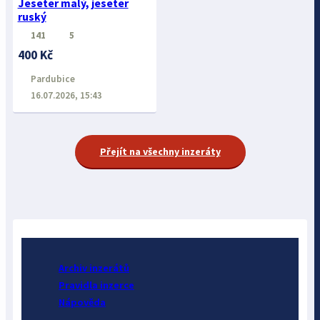
Jeseter malý, jeseter
ruský
141
5
400 Kč
Pardubice
16.07.2026, 15:43
Přejít na všechny inzeráty
Archiv inzerátů
Pravidla inzerce
Nápověda