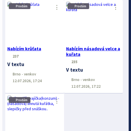
⋮
⋮
Prodám
Prodám
Nabízím krůťata
Nabízím násadová velce a
kuřata
237
235
V textu
V textu
Brno - venkov
Brno - venkov
12.07.2026, 17:24
12.07.2026, 17:22
Prodám
⋮