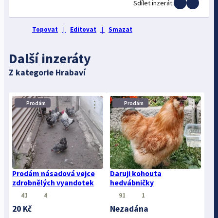
Sdílet inzerát:
Topovat
|
Editovat
|
Smazat
Další inzeráty
Z kategorie Hrabaví
⋮
⋮
Prodám
Prodám
Prodám násadová vejce
Daruji kohouta
zdrobnělých vyandotek
hedvábničky
41
4
91
1
20 Kč
Nezadána