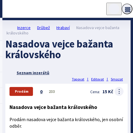
Inzerce
Drůbež
Hrabaví
Nasadova vejce bažanta
královského
Nasadova vejce bažanta
královského
Seznam inzerátů
Topovat
|
Editovat
|
Smazat
⋮
0
15 Kč
233
Cena:
Prodám
Nasadova vejce bažanta královského
Prodám nasadova vejce bažanta královského, jen osobní
odběr.