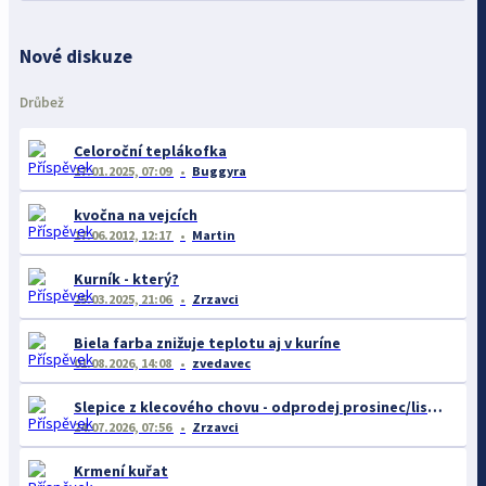
Nové diskuze
Drůbež
Celoroční teplákofka
17.01.2025, 07:09
Buggyra
kvočna na vejcích
17.06.2012, 12:17
Martin
Kurník - který?
25.03.2025, 21:06
Zrzavci
Biela farba znižuje teplotu aj v kuríne
01.08.2026, 14:08
zvedavec
Slepice z klecového chovu - odprodej prosinec/listopad
24.07.2026, 07:56
Zrzavci
Krmení kuřat