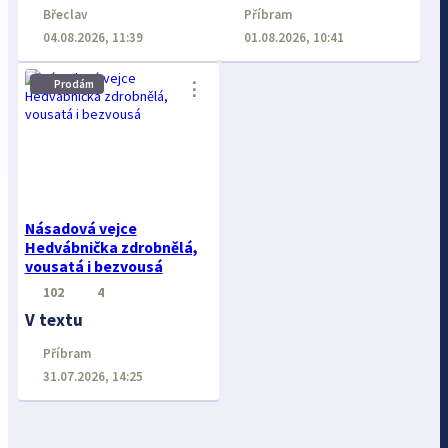
Břeclav
Příbram
04.08.2026, 11:39
01.08.2026, 10:41
Prodám
⋮
Násadová vejce
Hedvábnička zdrobnělá,
vousatá i bezvousá
102
4
V textu
Příbram
31.07.2026, 14:25