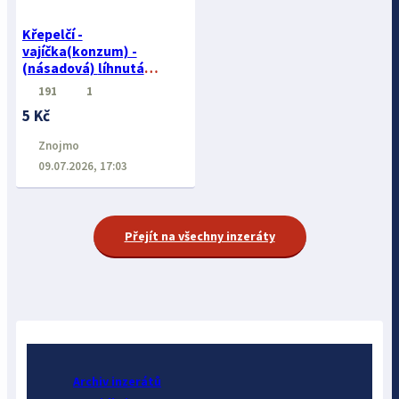
Křepelčí -
vajíčka(konzum) -
(násadová) líhnutá
kuřátka, slepičky před
191
1
snáškou..
5 Kč
Znojmo
09.07.2026, 17:03
Přejít na všechny inzeráty
Archiv inzerátů