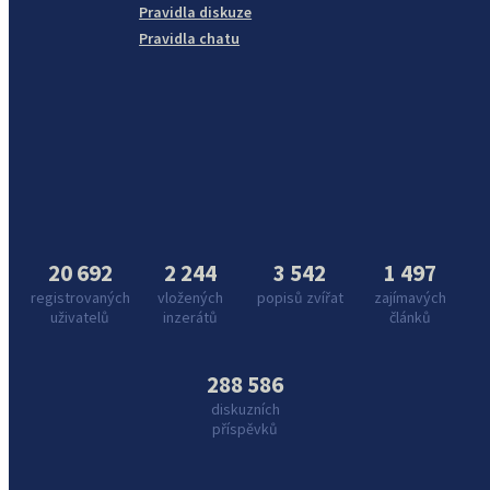
Pravidla diskuze
Pravidla chatu
20 692
2 244
3 542
1 497
registrovaných
vložených
popisů zvířat
zajímavých
uživatelů
inzerátů
článků
288 586
diskuzních
příspěvků