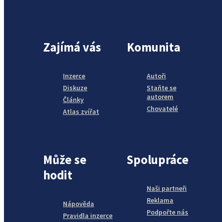
Zajímá vás
Komunita
Inzerce
Autoři
Diskuze
Staňte se
autorem
Články
Chovatelé
Atlas zvířat
Může se
Spolupráce
hodit
Naši partneři
Reklama
Nápověda
Podpořte nás
Pravidla inzerce