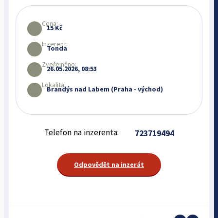
Cena:
15 Kč
Inzerent:
Tonda
Zveřejněno:
26.05.2026, 08:53
Lokalita:
Brandýs nad Labem (Praha - východ)
Telefon na inzerenta:
723719494
Odpovědět na inzerát