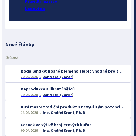
Pravidla inzerce
Nápověda
Nové články
Drůbež
Rodajlendky: nosné plemeno slepic vhodné pro začátečníky
20.06.2026
Jan Vorel (JaVor)
Reprodukce a líhnutí běžců
19.04.2026
Jan Vorel (JaVor)
Husí maso: tradiční produkt s nevyužitým potenciálem
14.04.2026
Ing. Ondřej Krunt, Ph. D.
Česnek ve výživě brojlerových kuřat
09.04.2026
Ing. Ondřej Krunt, Ph. D.