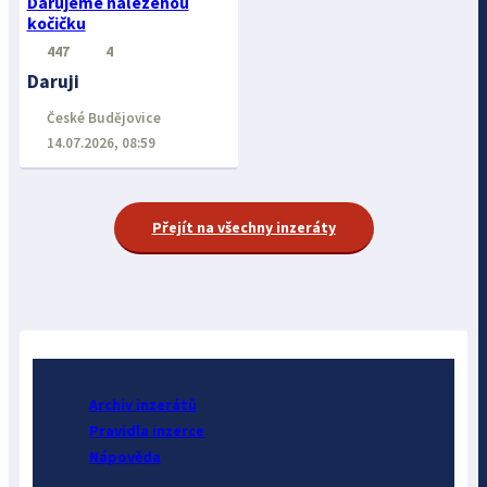
Darujeme nalezenou
kočičku
447
4
Daruji
České Budějovice
14.07.2026, 08:59
Přejít na všechny inzeráty
Archiv inzerátů
Pravidla inzerce
Nápověda