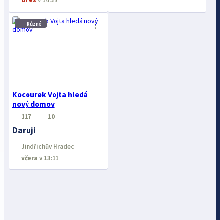
dnes
v 14:29
⋮
Různé
Kocourek Vojta hledá
nový domov
117
10
Daruji
Jindřichův Hradec
včera
v 13:11