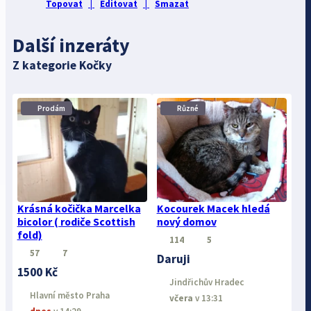
Topovat
|
Editovat
|
Smazat
Další inzeráty
Z kategorie Kočky
Prodám
Různé
⋮
⋮
Krásná kočička Marcelka
Kocourek Macek hledá
bicolor ( rodiče Scottish
nový domov
fold)
114
5
57
7
Daruji
1500 Kč
Jindřichův Hradec
Hlavní město Praha
včera
v 13:31