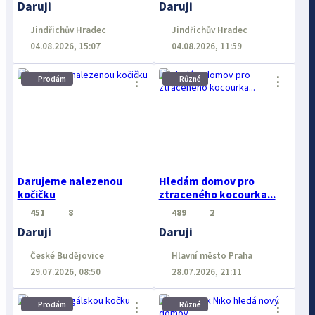
Daruji
Daruji
Jindřichův Hradec
Jindřichův Hradec
04.08.2026, 15:07
04.08.2026, 11:59
⋮
⋮
Prodám
Různé
Darujeme nalezenou
Hledám domov pro
kočičku
ztraceného kocourka...
451
8
489
2
Daruji
Daruji
České Budějovice
Hlavní město Praha
29.07.2026, 08:50
28.07.2026, 21:11
⋮
⋮
Prodám
Různé