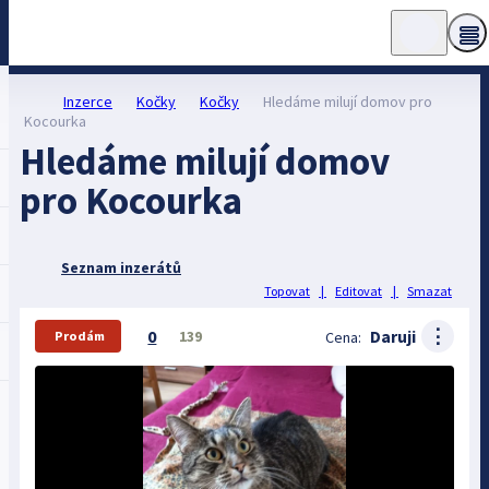
Inzerce
Kočky
Kočky
Hledáme milují domov pro
Kocourka
Hledáme milují domov
pro Kocourka
Seznam inzerátů
Topovat
|
Editovat
|
Smazat
⋮
0
Daruji
139
Cena:
Prodám