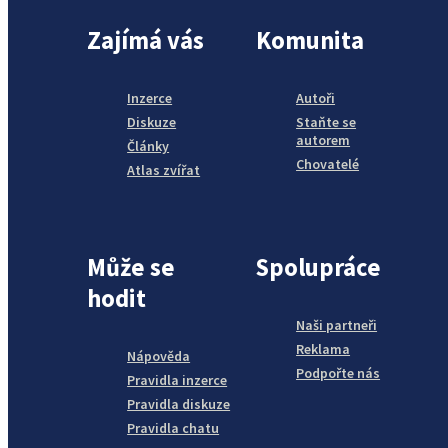
Zajímá vás
Komunita
Inzerce
Autoři
Diskuze
Staňte se
autorem
Články
Chovatelé
Atlas zvířat
Může se
Spolupráce
hodit
Naši partneři
Reklama
Nápověda
Podpořte nás
Pravidla inzerce
Pravidla diskuze
Pravidla chatu