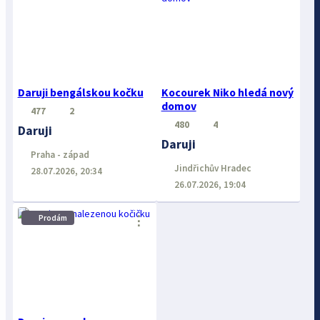
Daruji bengálskou kočku
Kocourek Niko hledá nový
domov
477
2
480
4
Daruji
Daruji
Praha - západ
Jindřichův Hradec
28.07.2026, 20:34
26.07.2026, 19:04
⋮
Prodám