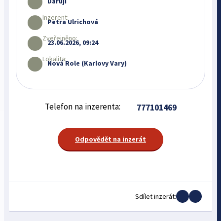
Daruji
Inzerent:
Petra Ulrichová
Zveřejněno:
23.06.2026, 09:24
Lokalita:
Nová Role (Karlovy Vary)
Telefon na inzerenta:
777101469
Odpovědět na inzerát
Sdílet inzerát: