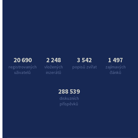
20 690
2 248
3 542
1 497
registrovaných
vložených
popisů zvířat
zajímavých
uživatelů
inzerátů
článků
288 539
diskuzních
příspěvků