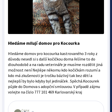
Hledáme milují domov pro Kocourka
Hledáme domov pro kocourka kastrovaného 3 roky z
důvodu nesedl si s další kočičkou doma řešíme to do
dlouhodobě a na radu veterináře je musíme rozdělit jiná
možnost není Nejlépe někomu kdo kočičkám rozumí a
kdo má zkušenosti je trošku bázlivý tak bez dětí a
nejlepší by bylo kdyby byl jedináček . Spěchá.Kocourek
půjde do Domova s adopční smlouvou. V případě zájmu
volejte na číslo 777 101 469 Karlovarský kraj
Cena: