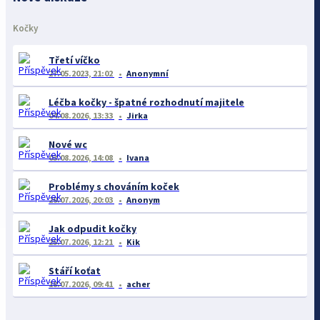
Kočky
Třetí víčko
27.05.2023, 21:02
Anonymní
Léčba kočky - špatné rozhodnutí majitele
04.08.2026, 13:33
Jirka
Nové wc
03.08.2026, 14:08
Ivana
Problémy s chováním koček
29.07.2026, 20:03
Anonym
Jak odpudit kočky
25.07.2026, 12:21
Kik
Stáří koťat
18.07.2026, 09:41
acher