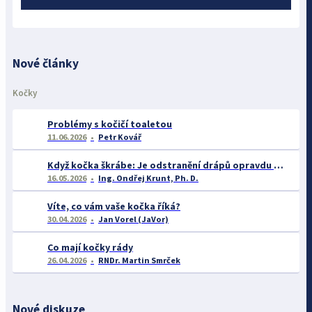
Nové články
Kočky
Problémy s kočičí toaletou
11.06.2026
Petr Kovář
Když kočka škrábe: Je odstranění drápů opravdu řešením? A co říká věda o chování takových koček?
16.05.2026
Ing. Ondřej Krunt, Ph. D.
Víte, co vám vaše kočka říká?
30.04.2026
Jan Vorel (JaVor)
Co mají kočky rády
26.04.2026
RNDr. Martin Smrček
Nové diskuze