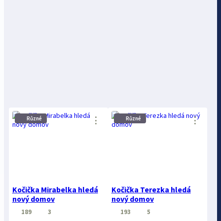
⋮
⋮
Různé
Různé
Kočička Mirabelka hledá
Kočička Terezka hledá
nový domov
nový domov
189
3
193
5