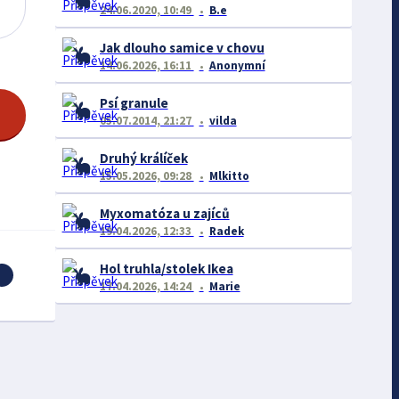
24.06.2020, 10:49
B.e
Jak dlouho samice v chovu
14.06.2026, 16:11
Anonymní
Psí granule
05.07.2014, 21:27
vilda
Druhý králíček
15.05.2026, 09:28
Mlkitto
Myxomatóza u zajíců
19.04.2026, 12:33
Radek
Hol truhla/stolek Ikea
17.04.2026, 14:24
Marie