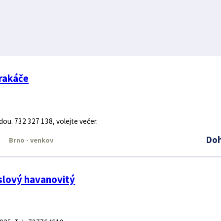
rakáče
dou. 732 327 138, volejte večer.
Do
Brno - venkov
slý Beran tříslový havanovitý