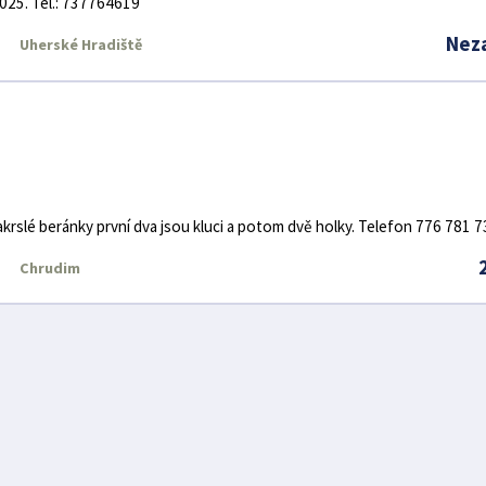
025. Tel.: 737764619
Nez
Uherské Hradiště
rslé beránky první dva jsou kluci a potom dvě holky. Telefon 776 781 
Chrudim