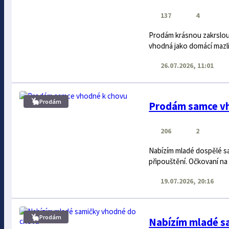
137
4
Prodám krásnou zakrslou k
vhodná jako domácí mazlíč
26.07.2026, 11:01
Prodám
Prodám samce vh
206
2
Nabízím mladé dospělé s
připouštění. Očkovaní na
19.07.2026, 20:16
Prodám
Nabízím mladé s