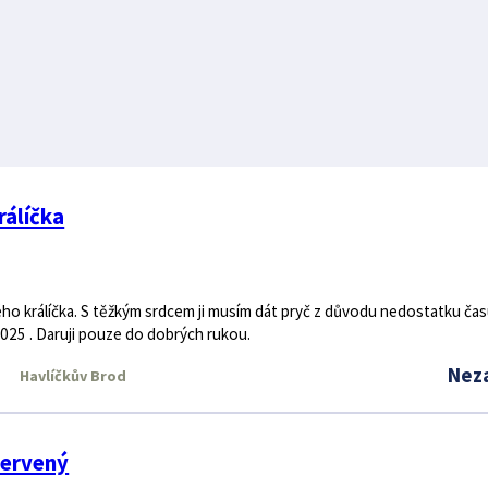
rálíčka
lého králíčka. S těžkým srdcem ji musím dát pryč z důvodu nedostatku čas
2025 . Daruji pouze do dobrých rukou.
Nez
Havlíčkův Brod
červený