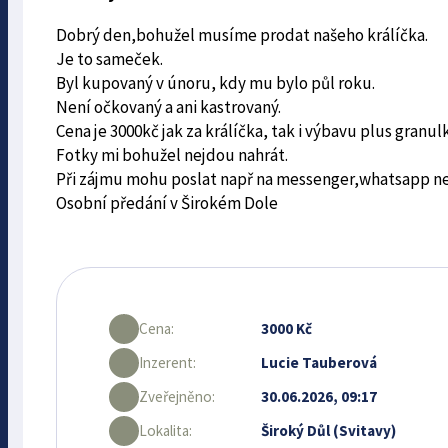
Dobrý den,bohužel musíme prodat našeho králíčka.
Je to sameček.
Byl kupovaný v únoru, kdy mu bylo půl roku.
Není očkovaný a ani kastrovaný.
Cena je 3000kč jak za králíčka, tak i výbavu plus granulk
Fotky mi bohužel nejdou nahrát.
Při zájmu mohu poslat např na messenger,whatsapp 
Osobní předání v Širokém Dole
Cena:
3000 Kč
Inzerent:
Lucie Tauberová
Zveřejněno:
30.06.2026, 09:17
Lokalita:
Široký Důl (Svitavy)