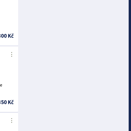
300 Kč
⋮
ne
350 Kč
⋮