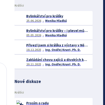
Králíci
Bylinkářství pro králíky
25.06.2026
Monika Hladká
Bylinkářství pro králíky – i plevel může být lečivý
05.05.2026
Monika Hladká
Přivezl jsem si králíka z výstavy v Německu a nežere – co s tím?
18.12.2025
Ing. Ondřej Krunt, Ph. D.
Zakládání chovu zajíců a divokých králíků – rozdíly v biologii, legislativě a chovatelském přístupu
20.11.2025
Ing. Ondřej Krunt, Ph. D.
Nové diskuze
Králíci
Prosím o radu