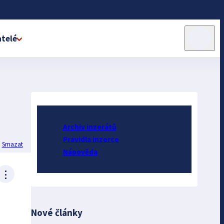
telé
Archiv inzerátů
Pravidla inzerce
Smazat
Nápověda
⋮
Nové články