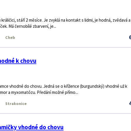
ráličici, stáří 2 měsíce. Je zvyklá na kontakt s lidmi, je hodná, zvědavá a
ek. Má černobílé zbarvení, je...
Cheb
odné k chovu
amce vhodné do chovu. Jedná se o křížence (burgundský) vhodné už k
 mor a myxomatózu. Předání možné přímo...
Strakonice
amičky vhodné do chovu