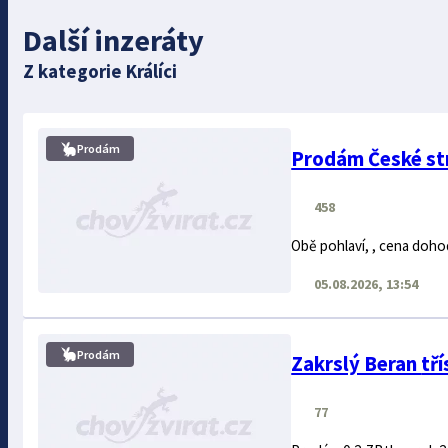
Další inzeráty
Z kategorie Králíci
Prodám
Prodám České st
458
Obě pohlaví, , cena doho
05.08.2026, 13:54
Prodám
Zakr
77