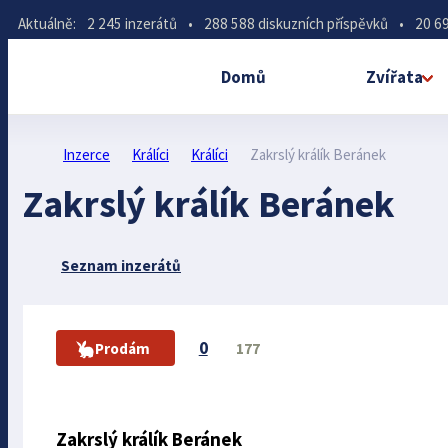
Aktuálně:
2 245 inzerátů
•
288 588 diskuzních příspěvků
•
20 69
Domů
Zvířata
Inzerce
Králíci
Králíci
Zakrslý králík Beránek
Zakrslý králík Beránek
Seznam inzerátů
0
177
Prodám
Zakrslý králík Beránek