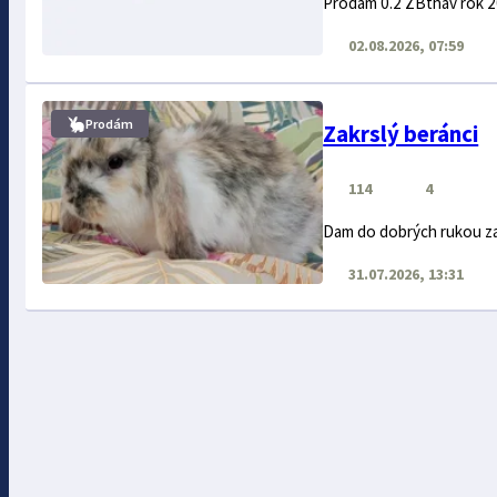
Prodám 0.2 ZBthav rok 2
02.08.2026, 07:59
Prodám
Zakrslý beránci
114
4
Dam do dobrých rukou zak
31.07.2026, 13:31