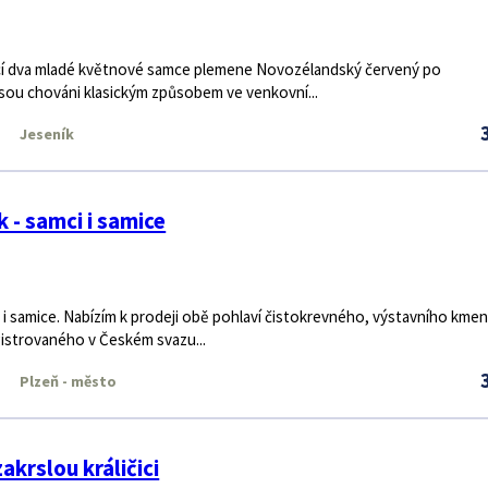
jící dva mladé květnové samce plemene Novozélandský červený po
Jsou chováni klasickým způsobem ve venkovní...
Jeseník
 - samci i samice
i i samice. Nabízím k prodeji obě pohlaví čistokrevného, výstavního kme
istrovaného v Českém svazu...
Plzeň - město
krslou králičici