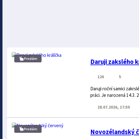
Prodám
Daruji zakslého k
126
5
Daruji roční samici zakrs
práci. Je narozená 14.3. 
28.07.2026, 17:59
Prodám
Novozélandský 