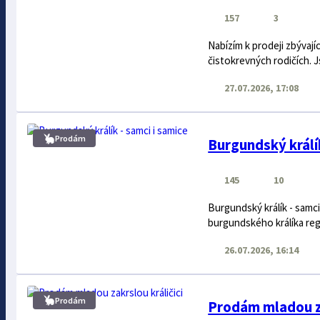
157
3
Nabízím k prodeji zbýva
čistokrevných rodičích. 
27.07.2026, 17:08
Prodám
Burgundský králík
145
10
Burgundský králík - samc
burgundského králíka reg
26.07.2026, 16:14
Prodám
Prodám mladou za