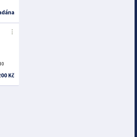
adána
⋮
730
200 Kč