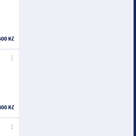
600 Kč
⋮
400 Kč
⋮