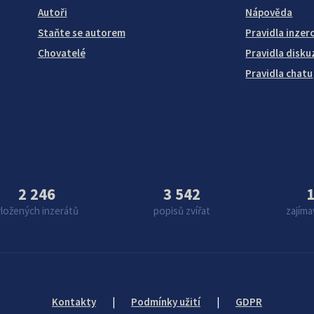
Autoři
Nápověda
Staňte se autorem
Pravidla inzer
Chovatelé
Pravidla disku
Pravidla chatu
2 246
3 542
1
vložených inzerátů
popisů zvířat
zajíma
Kontakty
|
Podmínky užití
|
GDPR