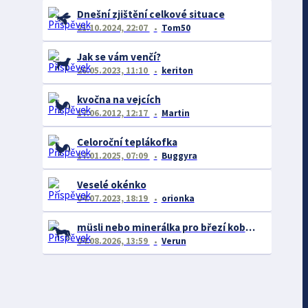
Dnešní zjištění celkové situace
21.10.2024, 22:07
Tom50
Jak se vám venčí?
26.05.2023, 11:10
keriton
kvočna na vejcích
17.06.2012, 12:17
Martin
Celoroční teplákofka
17.01.2025, 07:09
Buggyra
Veselé okénko
04.07.2023, 18:19
orionka
müsli nebo minerálka pro březí kobylu
04.08.2026, 13:59
Verun