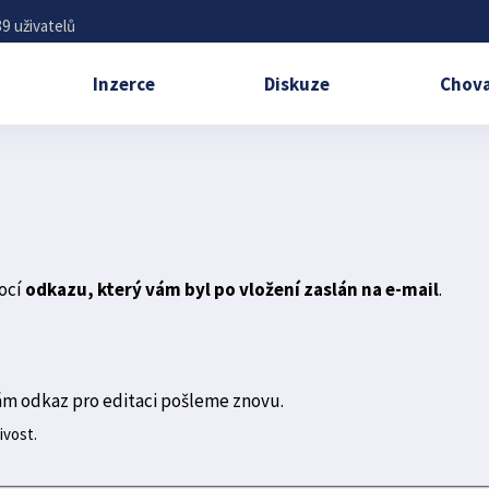
9 uživatelů
Inzerce
Diskuze
Chova
ocí
odkazu, který vám byl po vložení zaslán na e-mail
.
ám odkaz pro editaci pošleme znovu.
ivost.