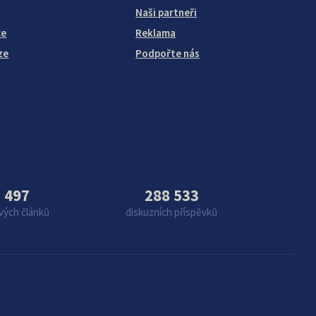
Naši partneři
ce
Reklama
ze
Podpořte nás
 497
288 533
vých článků
diskuzních příspěvků