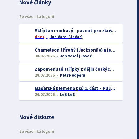
Nové články
Ze všech kategorií
Sklípkan modravý - pavouk pro zkušené chovatele
dnes
Jan Vorel (JaVor)
Chameleon třírohý (Jacksonův) a jeho chov
30.07.2026
Jan Vorel (JaVor)
Zapomenuté střípky z dějin českých exotářů - 3.část
28.07.2026
Petr Podpěra
Maďarská plemena psů 1. část – Puli, Komondor
26.07.2026
LeS LeS
Nové diskuze
Ze všech kategorií