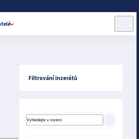
telé
Filtrování inzerátů