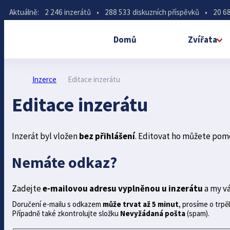
Aktuálně:
2 246 inzerátů
•
288 533 diskuzních příspěvků
•
20 68
Domů
Zvířata
Inzerce
Editace inzerátu
Editace inzerátu
Inzerát byl vložen
bez přihlášení
. Editovat ho můžete pom
Nemáte odkaz?
Zadejte
e-mailovou adresu vyplněnou u inzerátu
a my v
Doručení e-mailu s odkazem
může trvat až 5 minut
, prosíme o trpěl
Případně také zkontrolujte složku
Nevyžádaná pošta
(spam).