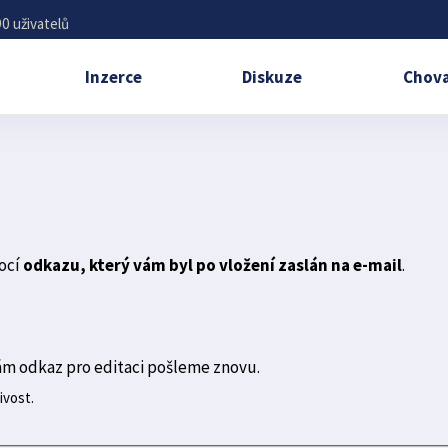
0 uživatelů
Inzerce
Diskuze
Chova
ocí
odkazu, který vám byl po vložení zaslán na e-mail
.
ám odkaz pro editaci pošleme znovu.
ivost.