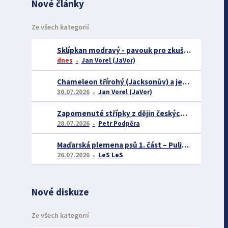
Nové články
Ze všech kategorií
Sklípkan modravý - pavouk pro zkušené chovatele
dnes
Jan Vorel (JaVor)
Chameleon třírohý (Jacksonův) a jeho chov
30.07.2026
Jan Vorel (JaVor)
Zapomenuté střípky z dějin českých exotářů - 3.část
28.07.2026
Petr Podpěra
Maďarská plemena psů 1. část – Puli, Komondor
26.07.2026
LeS LeS
Nové diskuze
Ze všech kategorií