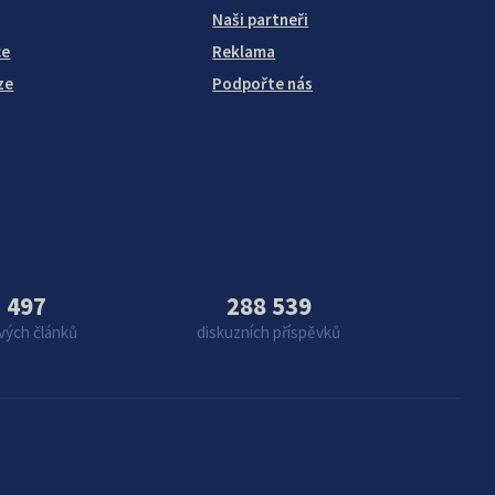
Naši partneři
ce
Reklama
ze
Podpořte nás
 497
288 539
vých článků
diskuzních příspěvků