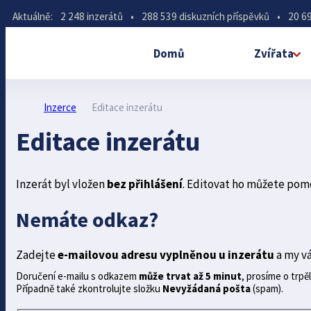
Aktuálně:
2 248 inzerátů
•
288 539 diskuzních příspěvků
•
20 69
Domů
Zvířata
Inzerce
Editace inzerátu
Editace inzerátu
Inzerát byl vložen
bez přihlášení
. Editovat ho můžete pom
Nemáte odkaz?
Zadejte
e-mailovou adresu vyplněnou u inzerátu
a my v
Doručení e-mailu s odkazem
může trvat až 5 minut
, prosíme o trpěl
Případně také zkontrolujte složku
Nevyžádaná pošta
(spam).