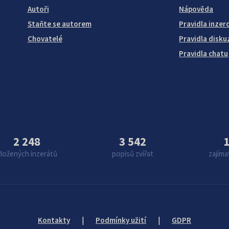
Autoři
Nápověda
Staňte se autorem
Pravidla inzer
Chovatelé
Pravidla disku
Pravidla chatu
2 248
3 542
1
vložených inzerátů
popisů zvířat
zajíma
Kontakty
|
Podmínky užití
|
GDPR