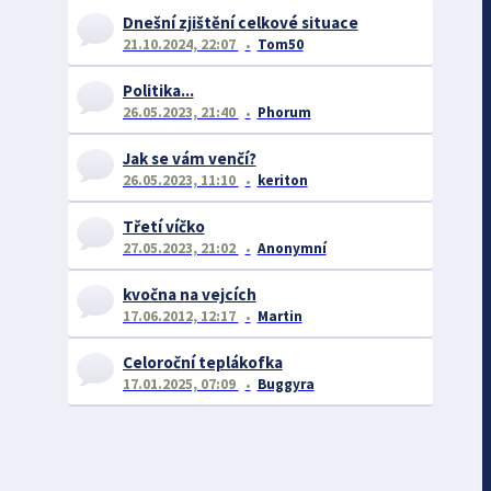
Dnešní zjištění celkové situace
21.10.2024, 22:07
Tom50
Politika...
26.05.2023, 21:40
Phorum
Jak se vám venčí?
26.05.2023, 11:10
keriton
Třetí víčko
27.05.2023, 21:02
Anonymní
kvočna na vejcích
17.06.2012, 12:17
Martin
Celoroční teplákofka
17.01.2025, 07:09
Buggyra