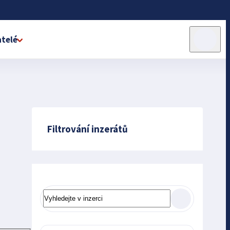
telé
Filtrování inzerátů