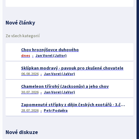
Nové články
Ze všech kategorií
Chov hroznýšovce duhového
dnes
Jan Vorel (JaVor)
Sklípkan modravý - pavouk pro zkušené chovatele
06.08.2026
Jan Vorel (JaVor)
Chameleon třírohý (Jacksonův) a jeho chov
30.07.2026
Jan Vorel (JaVor)
Zapomenuté střípky z dějin českých exotářů - 3.část
28.07.2026
Petr Podpěra
Nové diskuze