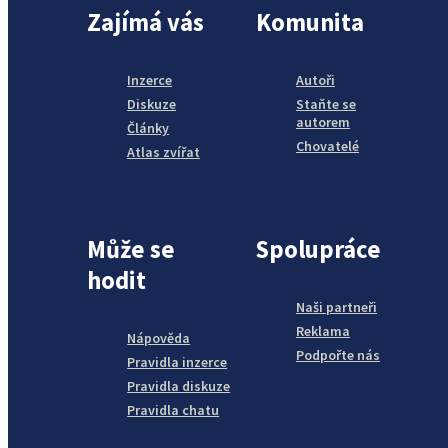
Zajímá vás
Komunita
Inzerce
Autoři
Diskuze
Staňte se
autorem
Články
Chovatelé
Atlas zvířat
Může se
Spolupráce
hodit
Naši partneři
Reklama
Nápověda
Podpořte nás
Pravidla inzerce
Pravidla diskuze
Pravidla chatu