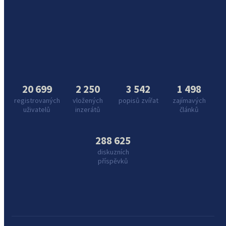
20 699
2 250
3 542
1 498
registrovaných
vložených
popisů zvířat
zajímavých
uživatelů
inzerátů
článků
288 625
diskuzních
příspěvků