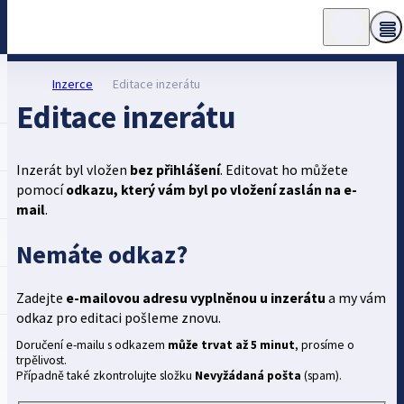
Inzerce
Editace inzerátu
Editace inzerátu
Inzerát byl vložen
bez přihlášení
. Editovat ho můžete
pomocí
odkazu, který vám byl po vložení zaslán na e-
mail
.
Nemáte odkaz?
Zadejte
e-mailovou adresu vyplněnou u inzerátu
a my vám
odkaz pro editaci pošleme znovu.
Doručení e-mailu s odkazem
může trvat až 5 minut
, prosíme o
trpělivost.
Případně také zkontrolujte složku
Nevyžádaná pošta
(spam).