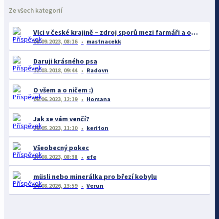
Ze všech kategorií
Vlci v české krajině – zdroj sporů mezi farmáři a ochránci
08.09.2023, 08:16
mastnacekk
Daruji krásného psa
12.03.2018, 09:44
Radovn
O všem a o ničem :)
06.06.2023, 12:19
Horsana
Jak se vám venčí?
26.05.2023, 11:10
keriton
Všeobecný pokec
17.08.2023, 08:38
efe
müsli nebo minerálka pro březí kobylu
04.08.2026, 13:59
Verun