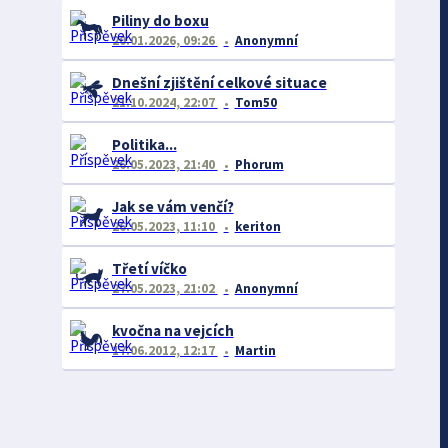
Piliny do boxu
20.01.2026, 09:26
Anonymní
Dnešní zjištění celkové situace
21.10.2024, 22:07
Tom50
Politika...
26.05.2023, 21:40
Phorum
Jak se vám venčí?
26.05.2023, 11:10
keriton
Třetí víčko
27.05.2023, 21:02
Anonymní
kvočna na vejcích
17.06.2012, 12:17
Martin