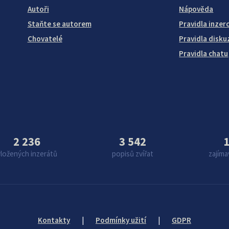
Autoři
Nápověda
Staňte se autorem
Pravidla inzer
Chovatelé
Pravidla disku
Pravidla chatu
2 236
3 542
1
vložených inzerátů
popisů zvířat
zajíma
Kontakty
|
Podmínky užití
|
GDPR