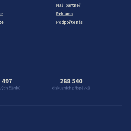
Naši partneři
ce
Reklama
ze
Podpořte nás
 497
288 540
vých článků
diskuzních příspěvků