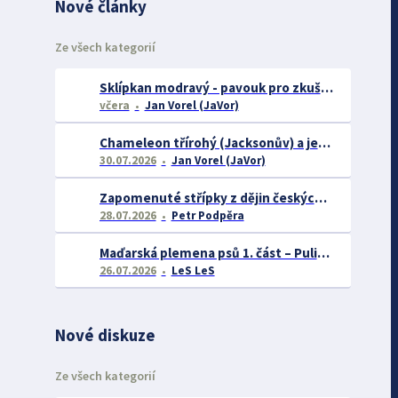
Nové články
Ze všech kategorií
Sklípkan modravý - pavouk pro zkušené chovatele
včera
Jan Vorel (JaVor)
Chameleon třírohý (Jacksonův) a jeho chov
30.07.2026
Jan Vorel (JaVor)
Zapomenuté střípky z dějin českých exotářů - 3.část
28.07.2026
Petr Podpěra
Maďarská plemena psů 1. část – Puli, Komondor
26.07.2026
LeS LeS
Nové diskuze
Ze všech kategorií