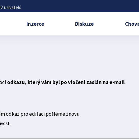
2 uživatelů
Inzerce
Diskuze
Chova
ocí
odkazu, který vám byl po vložení zaslán na e-mail
.
ám odkaz pro editaci pošleme znovu.
ivost.