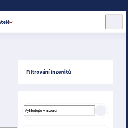
telé
Filtrování inzerátů