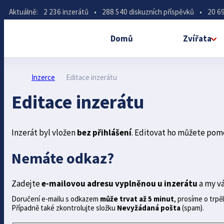
Aktuálně:
2 236 inzerátů
•
288 540 diskuzních příspěvků
•
20 69
Domů
Zvířata
Inzerce
Editace inzerátu
Editace inzerátu
Inzerát byl vložen
bez přihlášení
. Editovat ho můžete pom
Nemáte odkaz?
Zadejte
e-mailovou adresu vyplněnou u inzerátu
a my v
Doručení e-mailu s odkazem
může trvat až 5 minut
, prosíme o trpěl
Případně také zkontrolujte složku
Nevyžádaná pošta
(spam).