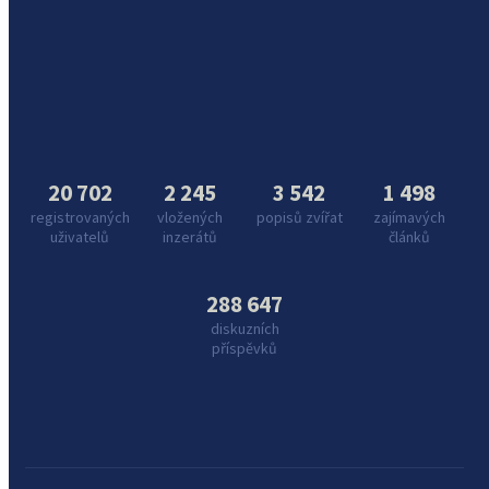
20 702
2 245
3 542
1 498
registrovaných
vložených
popisů zvířat
zajímavých
uživatelů
inzerátů
článků
288 647
diskuzních
příspěvků