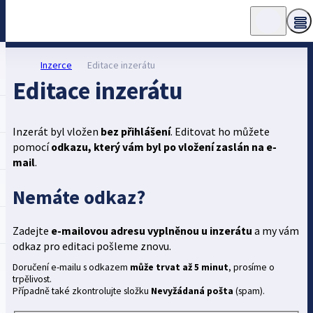
Inzerce
Editace inzerátu
Editace inzerátu
Inzerát byl vložen
bez přihlášení
. Editovat ho můžete
pomocí
odkazu, který vám byl po vložení zaslán na e-
mail
.
Nemáte odkaz?
Zadejte
e-mailovou adresu vyplněnou u inzerátu
a my vám
odkaz pro editaci pošleme znovu.
Doručení e-mailu s odkazem
může trvat až 5 minut
, prosíme o
trpělivost.
Případně také zkontrolujte složku
Nevyžádaná pošta
(spam).