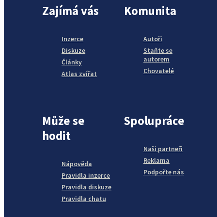
Zajímá vás
Komunita
Inzerce
Autoři
Diskuze
Staňte se
autorem
Články
Chovatelé
Atlas zvířat
Může se
Spolupráce
hodit
Naši partneři
Reklama
Nápověda
Podpořte nás
Pravidla inzerce
Pravidla diskuze
Pravidla chatu