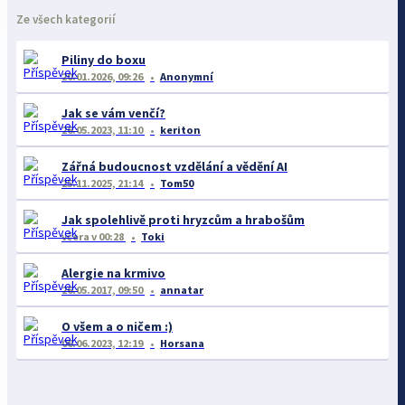
Ze všech kategorií
Piliny do boxu
20.01.2026, 09:26
Anonymní
Jak se vám venčí?
26.05.2023, 11:10
keriton
Zářná budoucnost vzdělání a vědění AI
25.11.2025, 21:14
Tom50
Jak spolehlivě proti hryzcům a hrabošům
včera
v 00:28
Toki
Alergie na krmivo
26.05.2017, 09:50
annatar
O všem a o ničem :)
06.06.2023, 12:19
Horsana