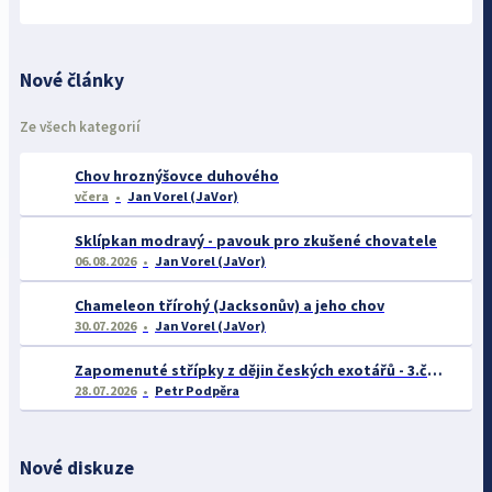
Nové články
Ze všech kategorií
Chov hroznýšovce duhového
včera
Jan Vorel (JaVor)
Sklípkan modravý - pavouk pro zkušené chovatele
06.08.2026
Jan Vorel (JaVor)
Chameleon třírohý (Jacksonův) a jeho chov
30.07.2026
Jan Vorel (JaVor)
Zapomenuté střípky z dějin českých exotářů - 3.část
28.07.2026
Petr Podpěra
Nové diskuze