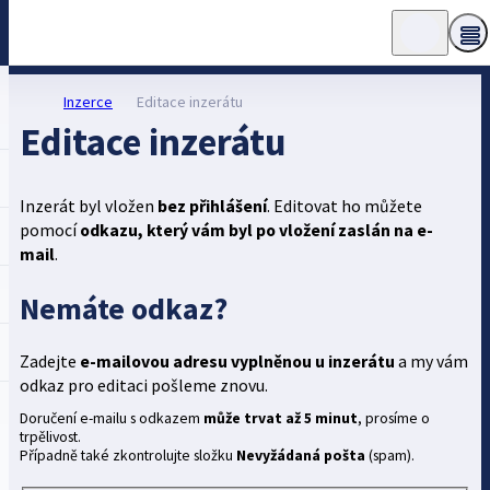
Inzerce
Editace inzerátu
Editace inzerátu
Inzerát byl vložen
bez přihlášení
. Editovat ho můžete
pomocí
odkazu, který vám byl po vložení zaslán na e-
mail
.
Nemáte odkaz?
Zadejte
e-mailovou adresu vyplněnou u inzerátu
a my vám
odkaz pro editaci pošleme znovu.
Doručení e-mailu s odkazem
může trvat až 5 minut
, prosíme o
trpělivost.
Případně také zkontrolujte složku
Nevyžádaná pošta
(spam).