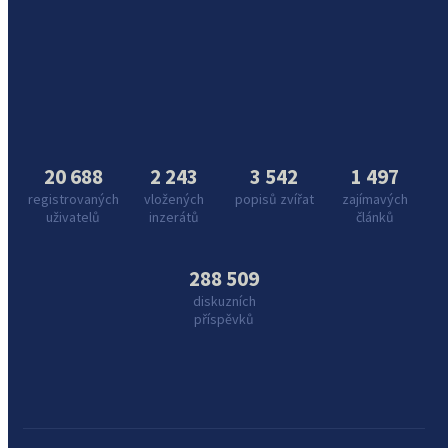
20 688
2 243
3 542
1 497
registrovaných
vložených
popisů zvířat
zajímavých
uživatelů
inzerátů
článků
288 509
diskuzních
příspěvků