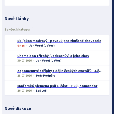
Nové články
Ze všech kategorií
Sklípkan modravý - pavouk pro zkušené chovatele
dnes
Jan Vorel (JaVor)
Chameleon třírohý (Jacksonův) a jeho chov
30.07.2026
Jan Vorel (JaVor)
Zapomenuté střípky z dějin českých exotářů - 3.část
28.07.2026
Petr Podpěra
Maďarská plemena psů 1. část – Puli, Komondor
26.07.2026
LeS LeS
Nové diskuze