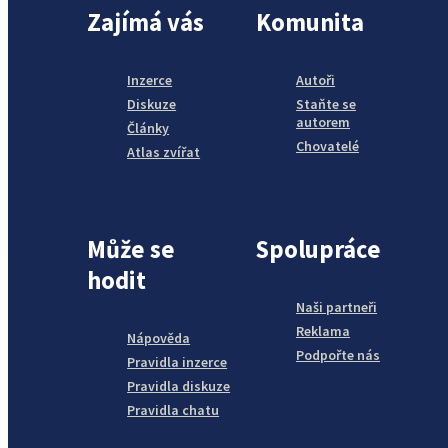
Zajímá vás
Komunita
Inzerce
Autoři
Diskuze
Staňte se
autorem
Články
Chovatelé
Atlas zvířat
Může se
Spolupráce
hodit
Naši partneři
Reklama
Nápověda
Podpořte nás
Pravidla inzerce
Pravidla diskuze
Pravidla chatu