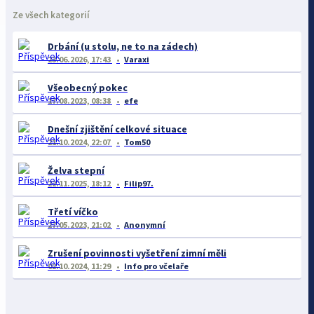
Ze všech kategorií
Drbání (u stolu, ne to na zádech)
23.06.2026, 17:43
Varaxi
Všeobecný pokec
17.08.2023, 08:38
efe
Dnešní zjištění celkové situace
21.10.2024, 22:07
Tom50
Želva stepní
22.11.2025, 18:12
Filip97.
Třetí víčko
27.05.2023, 21:02
Anonymní
Zrušení povinnosti vyšetření zimní měli
02.10.2024, 11:29
Info pro včelaře