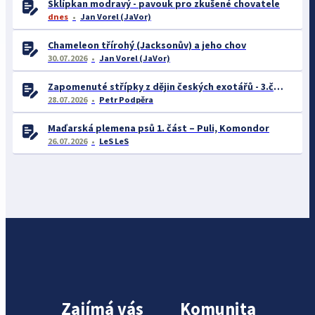
Sklípkan modravý - pavouk pro zkušené chovatele
dnes
Jan Vorel (JaVor)
Chameleon třírohý (Jacksonův) a jeho chov
30.07.2026
Jan Vorel (JaVor)
Zapomenuté střípky z dějin českých exotářů - 3.část
28.07.2026
Petr Podpěra
Maďarská plemena psů 1. část – Puli, Komondor
26.07.2026
LeS LeS
Zajímá vás
Komunita