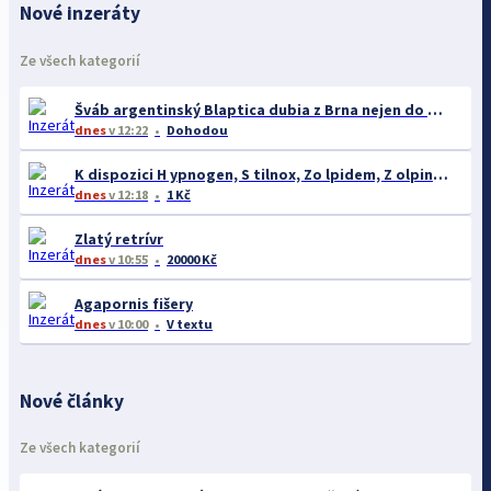
Nové inzeráty
Ze všech kategorií
Šváb argentinský Blaptica dubia z Brna nejen do celé ČR
dnes
v 12:22
Dohodou
K dispozici H ypnogen, S tilnox, Zo lpidem, Z olpinox, N eurol W hatsApp: +420739192554
dnes
v 12:18
1 Kč
Zlatý retrívr
dnes
v 10:55
20000 Kč
Agapornis fišery
dnes
v 10:00
V textu
Nové články
Ze všech kategorií