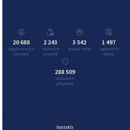
20 688
2 243
3 542
1 497
registrovaných
vložených
popisů zvířat
zajímavých
uživatelů
inzerátů
článků
288 509
diskuzních
příspěvků
Kontakty