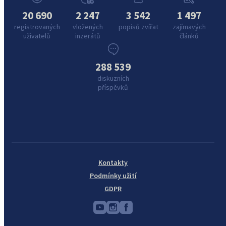
20 690
2 247
3 542
1 497
registrovaných
vložených
popisů zvířat
zajímavých
uživatelů
inzerátů
článků
288 539
diskuzních
příspěvků
Kontakty
Podmínky užití
GDPR