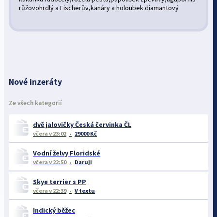
růžovohrdlý a Fischerův,kanáry a holoubek diamantový
Nové inzeráty
Ze všech kategorií
dvě jalovičky Česká červinka ČL
včera
v 23:02
29000 Kč
Vodní želvy Floridské
včera
v 22:50
Daruji
Skye terrier s PP
včera
v 22:39
V textu
Indický běžec