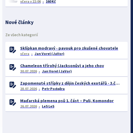
včera
v 22:06
160 Kč
Nové články
Ze všech kategorií
Sklípkan modravý - pavouk pro zkušené chovatele
včera
Jan Vorel (JaVor)
Chameleon třírohý (Jacksonův) a jeho chov
30.07.2026
Jan Vorel (JaVor)
Zapomenuté střípky z dějin českých exotářů - 3.část
28.07.2026
Petr Podpěra
Maďarská plemena psů 1. část – Puli, Komondor
26.07.2026
LeS LeS