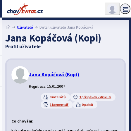
Uživatelé
Detail uživatele Jana Kopáčová
Jana Kopáčová (Kopi)
Profil uživatele
Jana Kopáčová
(Kopi)
Registrace: 15.01.2007
0 inzerátů
3 příspěvek v diskuzi
1 komentář
0 palců
Co chovám:
kakariku rudočelý,rozela pestá,papoušek zpěvavý,agapornis