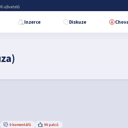
6 uživatelů
Inzerce
Diskuze
Chova
za)
0 komentářů
90 palců