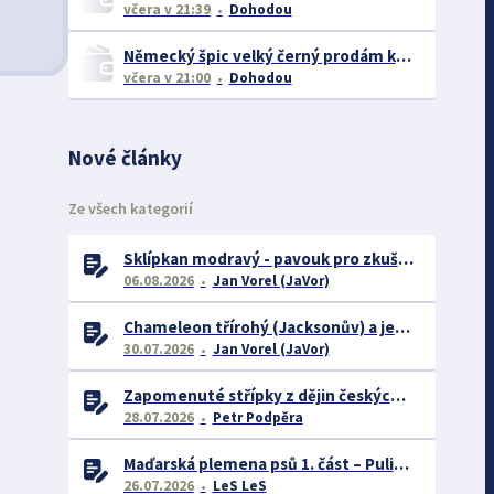
včera
v 21:39
Dohodou
Německý špic velký černý prodám krásná štěňata s PP - rarita
včera
v 21:00
Dohodou
Nové články
Ze všech kategorií
Sklípkan modravý - pavouk pro zkušené chovatele
06.08.2026
Jan Vorel (JaVor)
Chameleon třírohý (Jacksonův) a jeho chov
30.07.2026
Jan Vorel (JaVor)
Zapomenuté střípky z dějin českých exotářů - 3.část
28.07.2026
Petr Podpěra
Maďarská plemena psů 1. část – Puli, Komondor
26.07.2026
LeS LeS