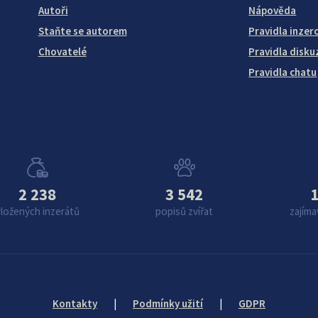
Autoři
Nápověda
Staňte se autorem
Pravidla inzer
Chovatelé
Pravidla disku
Pravidla chatu
2 238
3 542
1
vložených inzerátů
popisů zvířat
zajíma
Kontakty
|
Podmínky užití
|
GDPR