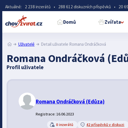
Aktuálně:
2 238 inzerátů
•
288 612 diskuzních příspěvků
•
20 69
Domů
Zvířata
Uživatelé
Detail uživatele Romana Ondráčková
Romana Ondráčková (Edů
Profil uživatele
Romana Ondráčková
(Edůza)
Registrace: 16.06.2023
0 inzerátů
42 příspěvků v diskuzi