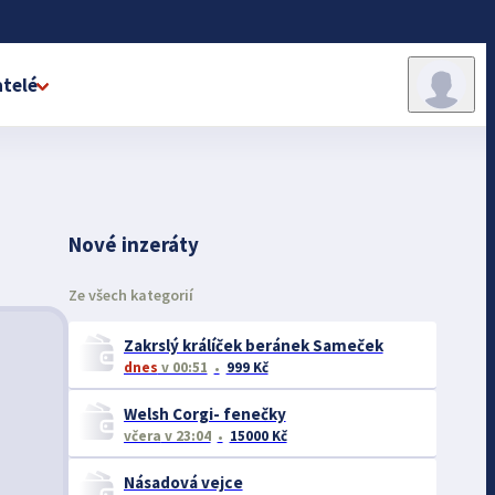
telé
Nové inzeráty
Ze všech kategorií
Zakrslý králíček beránek Sameček
dnes
v 00:51
999 Kč
Welsh Corgi- fenečky
včera
v 23:04
15000 Kč
Násadová vejce