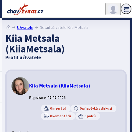
Uživatelé
Detail uživatele Kiia Metsala
Kiia Metsala
(KiiaMetsala)
Profil uživatele
Kiia Metsala
(KiiaMetsala)
Registrace: 07.07.2026
0 inzerátů
0 příspěvků v diskuzi
0 komentářů
0 palců