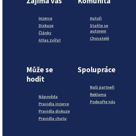
Zajímá vás
Komunita
Inzerce
Autoři
Diskuze
Staňte se
autorem
Články
Chovatelé
Atlas zvířat
Může se
Spolupráce
hodit
Naši partneři
Reklama
Nápověda
Podpořte nás
Pravidla inzerce
Pravidla diskuze
Pravidla chatu