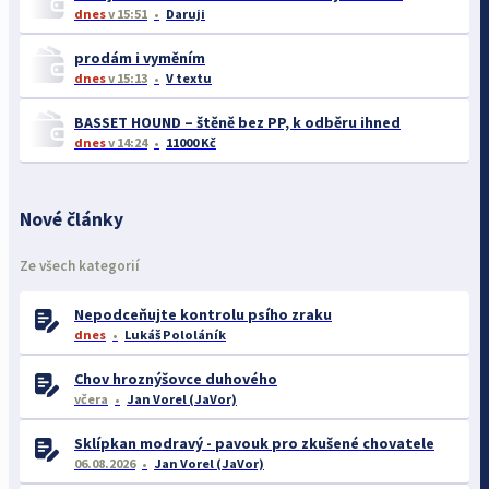
dnes
v 15:51
Daruji
prodám i vyměním
dnes
v 15:13
V textu
BASSET HOUND – štěně bez PP, k odběru ihned
dnes
v 14:24
11000 Kč
Nové články
Ze všech kategorií
Nepodceňujte kontrolu psího zraku
dnes
Lukáš Pololáník
Chov hroznýšovce duhového
včera
Jan Vorel (JaVor)
Sklípkan modravý - pavouk pro zkušené chovatele
06.08.2026
Jan Vorel (JaVor)