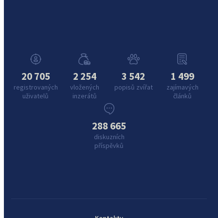
20 705
2 254
3 542
1 499
registrovaných
vložených
popisů zvířat
zajímavých
uživatelů
inzerátů
článků
288 665
diskuzních
příspěvků
Kontakty