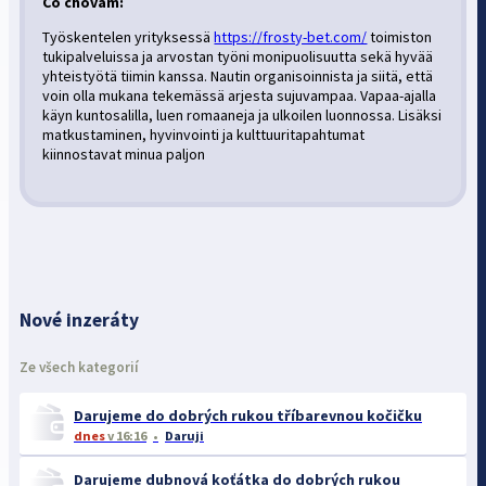
Co chovám:
Työskentelen yrityksessä
https://frosty-bet.com/
toimiston
tukipalveluissa ja arvostan työni monipuolisuutta sekä hyvää
yhteistyötä tiimin kanssa. Nautin organisoinnista ja siitä, että
voin olla mukana tekemässä arjesta sujuvampaa. Vapaa-ajalla
käyn kuntosalilla, luen romaaneja ja ulkoilen luonnossa. Lisäksi
matkustaminen, hyvinvointi ja kulttuuritapahtumat
kiinnostavat minua paljon
Nové inzeráty
Ze všech kategorií
Darujeme do dobrých rukou tříbarevnou kočičku
dnes
v 16:16
Daruji
Darujeme dubnová koťátka do dobrých rukou