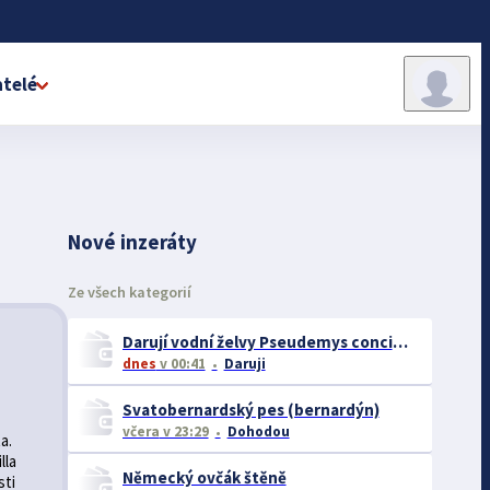
telé
Nové inzeráty
Ze všech kategorií
Darují vodní želvy Pseudemys concinna floridana hieroglyphica
dnes
v 00:41
Daruji
Svatobernardský pes (bernardýn)
včera
v 23:29
Dohodou
a.
lla
Německý ovčák štěně
sti