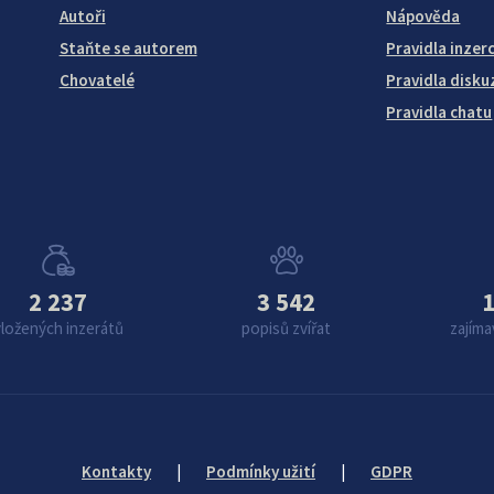
Autoři
Nápověda
Staňte se autorem
Pravidla inzer
Chovatelé
Pravidla disku
Pravidla chatu
2 237
3 542
1
vložených inzerátů
popisů zvířat
zajíma
Kontakty
|
Podmínky užití
|
GDPR