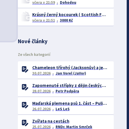
včera
v 21:59
Dohodou
Krásný černý kocourek ( Scottish Fold ) 4 měsíce
včera
v 21:51
3000 Kč
Nové články
Ze všech kategorií
Chameleon třírohý (Jacksonův) a jeho chov
30.07.2026
Jan Vorel (JaVor)
Zapomenuté střípky z dějin českých exotářů - 3.část
28.07.2026
Petr Podpěra
Maďarská plemena psů 1. část – Puli, Komondor
26.07.2026
LeS LeS
Zvířata na cestách
25.07.2026
RNDr. Martin Smrček