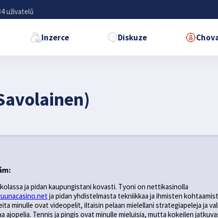
4 uživatelů
Inzerce
Diskuze
Chova
Savolainen)
ám:
olassa ja pidan kaupungistani kovasti. Tyoni on nettikasinolla
ruunacasino.net
ja pidan yhdistelmasta tekniikkaa ja ihmisten kohtaamist
ita minulle ovat videopelit, iltaisin pelaan mielellani strategiapeleja ja vali
a ajopelia. Tennis ja pingis ovat minulle mieluisia, mutta kokeilen jatkuva