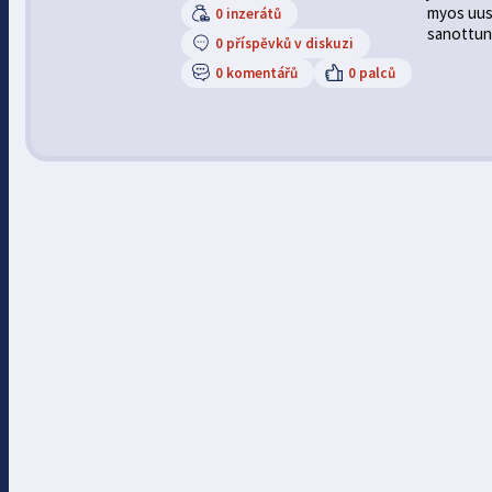
myos uusia
0 inzerátů
sanottuna
0 příspěvků v diskuzi
0 komentářů
0 palců