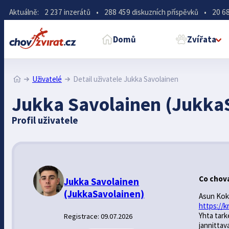
Aktuálně:
2 237 inzerátů
•
288 459 diskuzních příspěvků
•
20 68
Domů
Zvířata
Uživatelé
Detail uživatele Jukka Savolainen
Jukka Savolainen (Jukka
Profil uživatele
Co chov
Jukka Savolainen
(JukkaSavolainen)
Asun Kokk
https://k
Yhta tarke
Registrace: 09.07.2026
jannittava